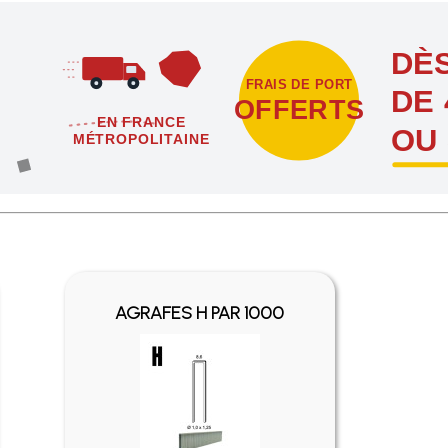
DÈS
FRAIS DE PORT
DE 
OFFERTS
EN FRANCE
OU
MÉTROPOLITAINE
étropolitaine dès l'achat de 4 sachets ou boîtes d'agrafes ou de poi
AGRAFES H PAR 1000