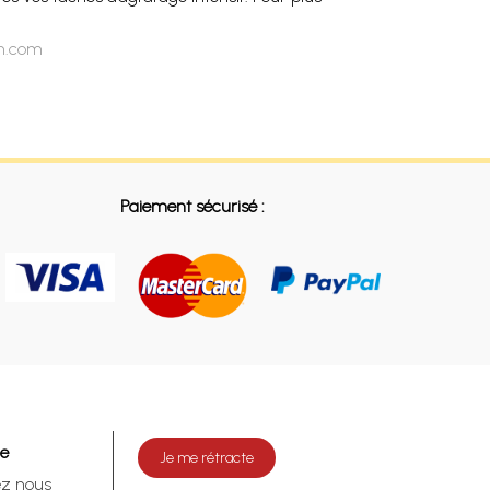
on.com
Paiement sécurisé :
de
Je me rétracte
ez nous