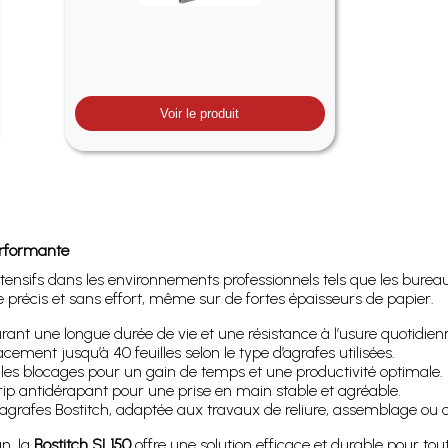
Voir le produit
erformante
ensifs dans les environnements professionnels tels que les bureaux,
age précis et sans effort, même sur de fortes épaisseurs de papier.
rant une longue durée de vie et une résistance à l’usure quotidien
cement jusqu’à 40 feuilles selon le type d’agrafes utilisées.
 les blocages pour un gain de temps et une productivité optimale.
p antidérapant pour une prise en main stable et agréable.
agrafes Bostitch, adaptée aux travaux de reliure, assemblage ou 
n, la
Bostitch SL150
offre une solution efficace et durable pour tou