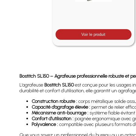
Voir le produit
Bostitch SL150 – Agrafeuse professionnelle robuste et p
L’agrafeuse
Bostitch SL150
est conçue pour les usages int
durabilité et confort d’utilisation, elle garantit un agraf
Construction robuste :
corps métallique solide assu
Capacité d’agrafage élevée :
permet de relier effica
Mécanisme anti-bourrage :
système fiable évitant
Confort d’utilisation :
poignée ergonomique avec gri
Polyvalence :
compatible avec plusieurs formats d’
Que vous soyez un professionnel du bureau ou un artisa