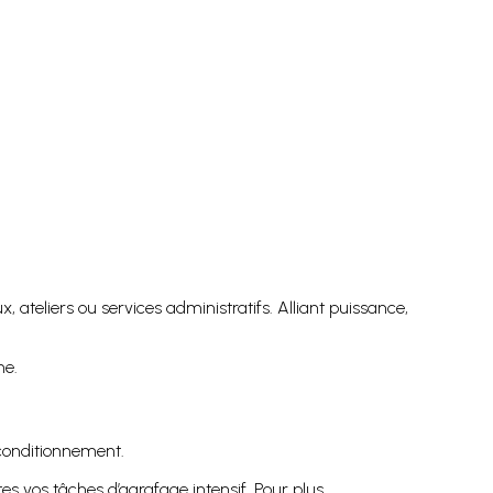
 ateliers ou services administratifs. Alliant puissance,
ne.
conditionnement.
tes vos tâches d’agrafage intensif. Pour plus