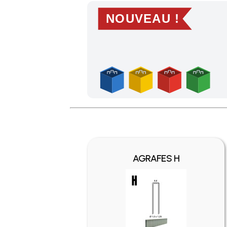
NOUVEAU !
Profitez des Frais de port offerts en France m
AGRAFES H