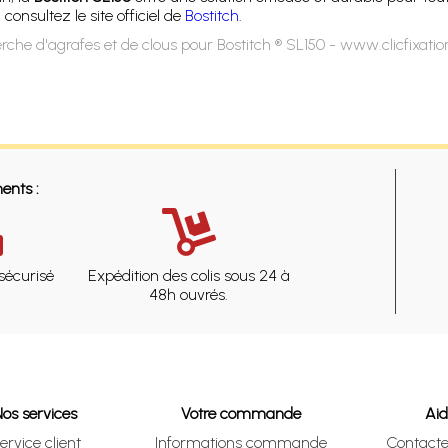
nsultez le site officiel de
Bostitch
.
rche d'agrafes et de clous pour Bostitch ® SL150 - www.clicfixati
ents :
sécurisé
Expédition des colis sous 24 à
48h ouvrés.
Nos services
Votre commande
Ai
ervice client
Informations commande
Contact