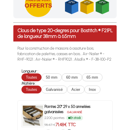
FRAIS DE PORT
OFFERTS
Profitez des Frais de port offerts en France métropolitaine 
Clous de type 20-degres pour Bostitch ® F21PL
de longueur 38mm à 65mm
Pour la construction de maisons à ossature bois,
fabrication de palettes, caisses en bois... Air-Nailer ® -
RHF-9021 ; Air-Nailer ® - RHF9021 ; Alsafix ® - F-38-100-P2
Longueur :
Toutes
50 mm
60 mm
65 mm
Matière :
Toutes
Galvanisé
Acier
Inox
Pointes 20° 29 x 50 annelées
galvanisées
GALVANISÉ
2200 pointes
En stock
71.48€ TTC
98.47 €