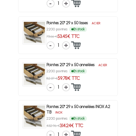
1
Pointes 20° 29 x 50 lisses
ACIER
2200 pointes
En stock
53.45€ TTC
73.66 €
1
Pointes 20° 29 x 50 annelées
ACIER
2200 pointes
En stock
59.78€ TTC
82.37 €
1
Pointes 20° 29 x 50 annelées INOX A2
TB
INOX
2200 pointes
En stock
314.24€ TTC
432.96 €
1