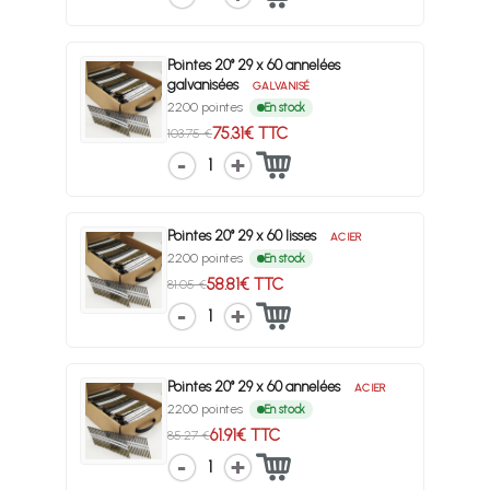
Pointes 20° 29 x 60 annelées
galvanisées
GALVANISÉ
2200 pointes
En stock
75.31€ TTC
103.75 €
1
Pointes 20° 29 x 60 lisses
ACIER
2200 pointes
En stock
58.81€ TTC
81.05 €
1
Pointes 20° 29 x 60 annelées
ACIER
2200 pointes
En stock
61.91€ TTC
85.27 €
1