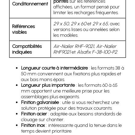
pointes
sur les références
Conditionnement
affichées, un format pensé pour
limiter les recharges fréquentes.
29 x 50
,
29 x 60
et
29 x 65
, avec
Références
versions lisses ou annelées selon
visibles
les modèles.
Compatibilités
Air-Nailer RHF-9021
,
Air-Nailer
indiquées
RHF9021
et
Alsafix F-38-100-P2
.
Longueur courte à intermédiaire
: les formats 38 à
50 mm conviennent aux fixations plus rapides et
aux bois moins épais.
Longueur plus importante
: les formats 60 à 65
mm apportent une meilleure prise pour les
assemblages plus exigeants.
Finition galvanisée
: utile si vous recherchez une
solution protégée pour des travaux courants.
Finition acier
: adaptée aux besoins standards de
clouage sur chantier.
Finition inox
: intéressante quand la tenue dans le
temps devient prioritaire.