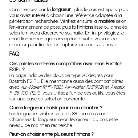
Commencez par la
longueur
: plus le bois est épais, plus
vous avez intérêt à choisir une référence adaptée à la
pénétration recherchée. Vérifiez ensuite la
matière
selon
l’environnement de pose, puis la
finitions
lisse ou annelée
selon le niveau d’accroche souhaité. Enfin, privilégiez le
conditionnement qui correspond à votre volume de
chantier pour limiter les ruptures en cours de travail.
FAQ
Ces pointes sont-elles compatibles avec mon Bostitch
F21PL ?
La page indique des clous de type 20 degrés pour
Bostitch F21PL. Elle mentionne aussi des compatibilités
avec
Air-Nailer RHF-9021
,
Air-Nailer RHF9021
et
Alsafix
F-38-100-P2
. Si vous utilisez l’un de ces outils, vous êtes
sur une base de sélection cohérente.
Quelle longueur choisir pour mon chantier ?
Les longueurs visibles vont de 38 mm à 65 mm.
Choisissez la longueur selon l’épaisseur du bois et le
niveau de maintien recherché.
Peut-on choisir entre plusieurs finitions ?