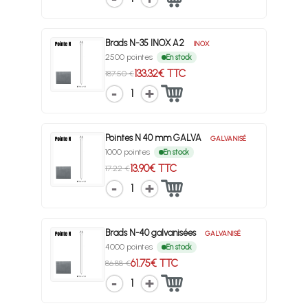
Brads N-35 INOX A2
INOX
2500 pointes
En stock
133.32€ TTC
187.50 €
1
Pointes N 40 mm GALVA
GALVANISÉ
1000 pointes
En stock
13.90€ TTC
17.22 €
1
Brads N-40 galvanisées
GALVANISÉ
4000 pointes
En stock
61.75€ TTC
86.88 €
1