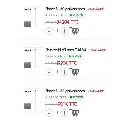
Brads N-60 galvanisées
GALVANISÉ
4000 pointes
En stock
84.28€ TTC
118.56 €
1
Pointes N 63 mm GALVA
GALVANISÉ
1000 pointes
En stock
19.90€ TTC
24.36 €
1
Brads N-64 galvanisées
GALVANISÉ
4000 pointes
En stock
90.11€ TTC
126.72 €
1