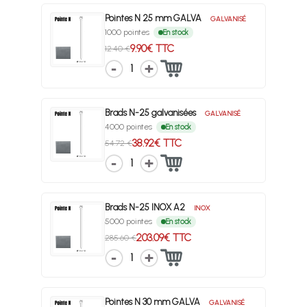
Pointes N 25 mm GALVA
GALVANISÉ
1000 pointes
En stock
9.90€ TTC
12.40 €
1
Brads N-25 galvanisées
GALVANISÉ
4000 pointes
En stock
38.92€ TTC
54.72 €
1
Brads N-25 INOX A2
INOX
5000 pointes
En stock
203.09€ TTC
285.60 €
1
Pointes N 30 mm GALVA
GALVANISÉ