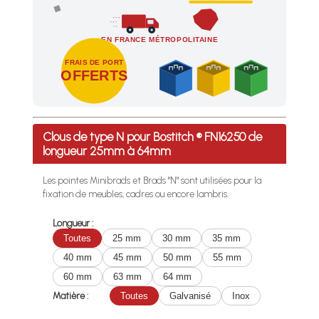
EN FRANCE MÉTROPOLITAINE
FRAIS DE PORT
OFFERTS
Profitez des Frais de port offerts en France métropolitaine 
Clous de type N pour Bostitch ® FN16250 de
longueur 25mm à 64mm
Les pointes Minibrads et Brads "N" sont utilisées pour la
fixation de meubles, cadres ou encore lambris.
Longueur :
Toutes
25 mm
30 mm
35 mm
40 mm
45 mm
50 mm
55 mm
60 mm
63 mm
64 mm
Matière :
Toutes
Galvanisé
Inox