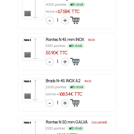
4000 pointes
En stock
67.58€ TTC
95.04 €
1
Pointes N 45 mm INOX
INOX
1000 pointes
En stock
55.90€ TTC
1
Brads N-45 INOX A2
INOX
2500 pointes
En stock
168.54€ TTC
237.00 €
1
Pointes N 50 mm GALVA
GALVANISÉ
1000 pointes
En stock