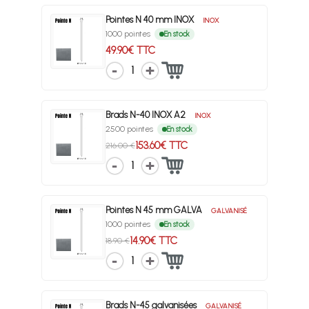
Pointes N 40 mm INOX
INOX
1000 pointes
En stock
49.90€ TTC
1
Brads N-40 INOX A2
INOX
2500 pointes
En stock
153.60€ TTC
216.00 €
1
Pointes N 45 mm GALVA
GALVANISÉ
1000 pointes
En stock
14.90€ TTC
18.90 €
1
Brads N-45 galvanisées
GALVANISÉ