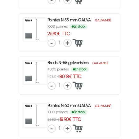
1
Pointes N 55 mm GALVA
GALVANISÉ
1000 pointes
En stock
26.90€ TTC
1
Brads N-55 galvanisées
GALVANISÉ
4000 pointes
En stock
80.18€ TTC
112.80 €
1
Pointes N 60 mm GALVA
GALVANISÉ
1000 pointes
En stock
18.90€ TTC
23.52 €
1