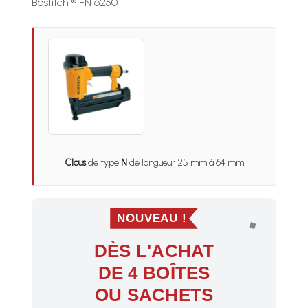
Bostitch ® FN16250
Clous
de type
N
de longueur 25 mm à 64 mm.
NOUVEAU !
DÈS L'ACHAT
DE 4 BOÎTES
OU SACHETS