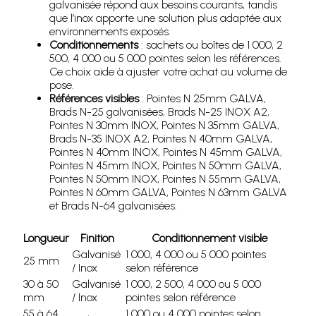
galvanisée répond aux besoins courants, tandis
que l’inox apporte une solution plus adaptée aux
environnements exposés.
Conditionnements
: sachets ou boîtes de 1 000, 2
500, 4 000 ou 5 000 pointes selon les références.
Ce choix aide à ajuster votre achat au volume de
pose.
Références visibles
: Pointes N 25mm GALVA,
Brads N-25 galvanisées, Brads N-25 INOX A2,
Pointes N 30mm INOX, Pointes N 35mm GALVA,
Brads N-35 INOX A2, Pointes N 40mm GALVA,
Pointes N 40mm INOX, Pointes N 45mm GALVA,
Pointes N 45mm INOX, Pointes N 50mm GALVA,
Pointes N 50mm INOX, Pointes N 55mm GALVA,
Pointes N 60mm GALVA, Pointes N 63mm GALVA
et Brads N-64 galvanisées.
Longueur
Finition
Conditionnement visible
Galvanisé
1 000, 4 000 ou 5 000 pointes
25 mm
/ Inox
selon référence
30 à 50
Galvanisé
1 000, 2 500, 4 000 ou 5 000
mm
/ Inox
pointes selon référence
55 à 64
1 000 ou 4 000 pointes selon