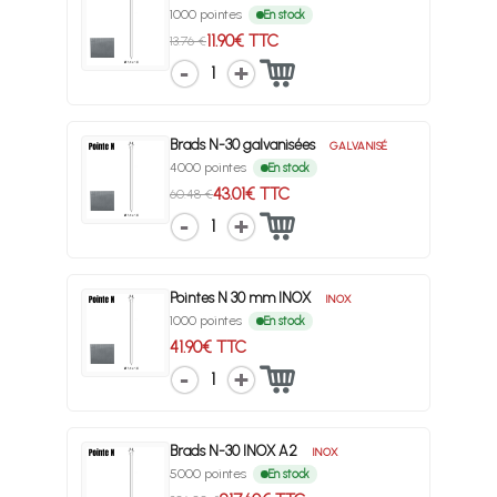
1000 pointes
En stock
11.90€ TTC
13.76 €
1
Brads N-30 galvanisées
GALVANISÉ
4000 pointes
En stock
43.01€ TTC
60.48 €
1
Pointes N 30 mm INOX
INOX
1000 pointes
En stock
41.90€ TTC
1
Brads N-30 INOX A2
INOX
5000 pointes
En stock