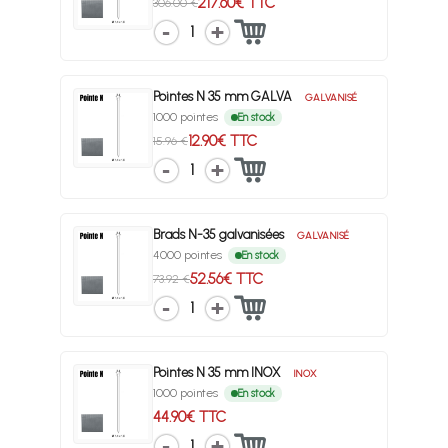
217.60€ TTC
306.00 €
1
Pointes N 35 mm GALVA
GALVANISÉ
1000 pointes
En stock
12.90€ TTC
15.96 €
1
Brads N-35 galvanisées
GALVANISÉ
4000 pointes
En stock
52.56€ TTC
73.92 €
1
Pointes N 35 mm INOX
INOX
1000 pointes
En stock
44.90€ TTC
1