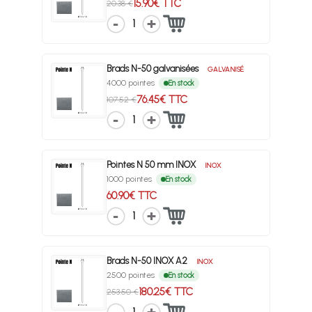
15.90€ TTC
20.38 €
1
Brads N-50 galvanisées
GALVANISÉ
4000 pointes
En stock
76.45€ TTC
107.52 €
1
Pointes N 50 mm INOX
INOX
1000 pointes
En stock
60.90€ TTC
1
Brads N-50 INOX A2
INOX
2500 pointes
En stock
180.25€ TTC
253.50 €