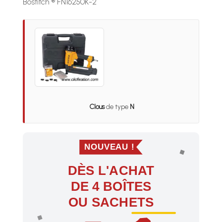
Bostitch ® FN16250K-2
Clous
de type
N
NOUVEAU !
DÈS L'ACHAT
DE 4 BOÎTES
OU SACHETS