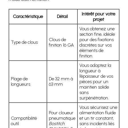
Intérêt pour votre
Caractéristique
Détail
projet
Vous obtenez une
section fine, idéale
Clous de
pour des fixations
Type de clous
finition 16 GA
discrètes sur vos
éléments de
finition.
Vous adaptez la
longueur à
l’épaisseur de vos
Plage de
De 32 mm à
pièces pour un
longueurs
63 mm
maintien solide
sans
surpénétration.
Vous sécurisez une
Pour cloueur
alimentation fluide
Compatibilité
pneumatique
et un tir constant,
outil
Bostitch
sans incidents liés