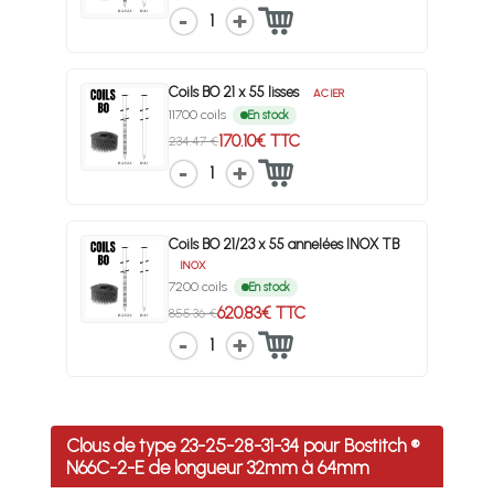
1
Coils BO 21 x 55 lisses
ACIER
11700 coils
En stock
170.10€ TTC
234.47 €
1
Coils BO 21/23 x 55 annelées INOX TB
INOX
7200 coils
En stock
620.83€ TTC
855.36 €
1
Clous de type 23-25-28-31-34 pour Bostitch ®
N66C-2-E de longueur 32mm à 64mm