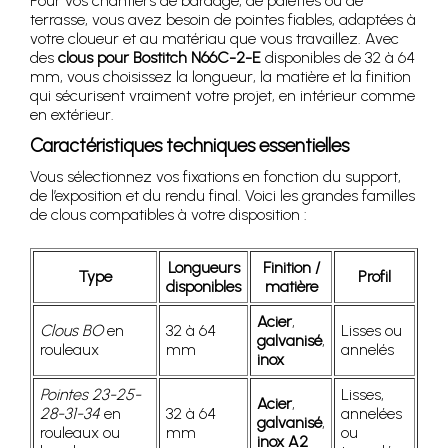
Pour vos chantiers de bardage, de palettes ou de
terrasse, vous avez besoin de pointes fiables, adaptées à
votre cloueur et au matériau que vous travaillez. Avec
des
clous pour Bostitch N66C-2-E
disponibles de 32 à 64
mm, vous choisissez la longueur, la matière et la finition
qui sécurisent vraiment votre projet, en intérieur comme
en extérieur.
Caractéristiques techniques essentielles
Vous sélectionnez vos fixations en fonction du support,
de l’exposition et du rendu final. Voici les grandes familles
de clous compatibles à votre disposition :
Longueurs
Finition /
Type
Profil
disponibles
matière
Acier
,
Clous BO
en
32 à 64
Lisses ou
galvanisé
,
rouleaux
mm
annelés
inox
Pointes 23-25-
Lisses,
Acier
,
28-31-34
en
32 à 64
annelées
galvanisé
,
rouleaux ou
mm
ou
inox A2