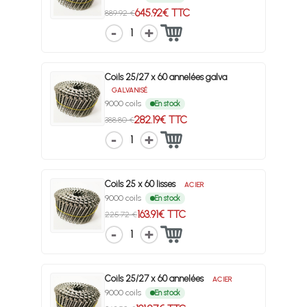
645.92€ TTC
889.92 €
1
Coils 25/27 x 60 annelées galva
GALVANISÉ
9000 coils
En stock
282.19€ TTC
388.80 €
1
Coils 25 x 60 lisses
ACIER
9000 coils
En stock
163.91€ TTC
225.72 €
1
Coils 25/27 x 60 annelées
ACIER
9000 coils
En stock