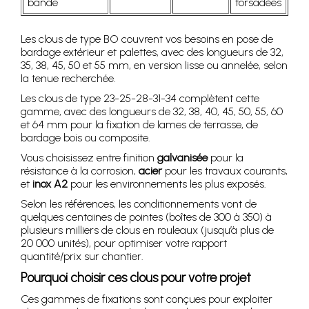
bande
torsadées
Les clous de type BO couvrent vos besoins en pose de
bardage extérieur et palettes, avec des longueurs de 32,
35, 38, 45, 50 et 55 mm, en version lisse ou annelée, selon
la tenue recherchée.
Les clous de type 23-25-28-31-34 complètent cette
gamme, avec des longueurs de 32, 38, 40, 45, 50, 55, 60
et 64 mm pour la fixation de lames de terrasse, de
bardage bois ou composite.
Vous choisissez entre finition
galvanisée
pour la
résistance à la corrosion,
acier
pour les travaux courants,
et
inox A2
pour les environnements les plus exposés.
Selon les références, les conditionnements vont de
quelques centaines de pointes (boîtes de 300 à 350) à
plusieurs milliers de clous en rouleaux (jusqu’à plus de
20 000 unités), pour optimiser votre rapport
quantité/prix sur chantier.
Pourquoi choisir ces clous pour votre projet
Ces gammes de fixations sont conçues pour exploiter