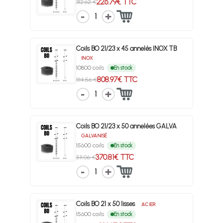
226.79€ TTC
312.62 €
1
Coils BO 21/23 x 45 annelés INOX TB
INOX
10800 coils
En stock
808.97€ TTC
1114.56 €
1
Coils BO 21/23 x 50 annelées GALVA
GALVANISÉ
15600 coils
En stock
370.81€ TTC
511.06 €
1
Coils BO 21 x 50 lisses
ACIER
15600 coils
En stock