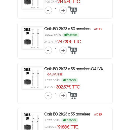
214.67€ TTC
295.78 €
1
Coils BO 21/23 x 50 annelées
ACIER
15600 coils
En stock
247.30€ TTC
340.70 €
1
Coils BO 21/23 x 55 annelées GALVA
GALVANISÉ
11700 coils
En stock
302.57€ TTC
416.99 €
1
Coils BO 21/23 x 55 annelées
ACIER
11700 coils
En stock
191.58€ TTC
263.95 €