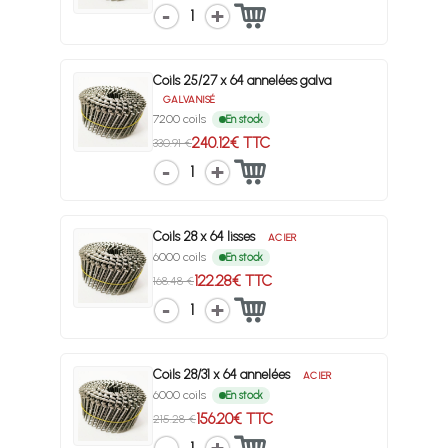
1
Coils 25/27 x 64 annelées galva
GALVANISÉ
7200 coils
En stock
240.12€ TTC
330.91 €
1
Coils 28 x 64 lisses
ACIER
6000 coils
En stock
122.28€ TTC
168.48 €
1
Coils 28/31 x 64 annelées
ACIER
6000 coils
En stock
156.20€ TTC
215.28 €