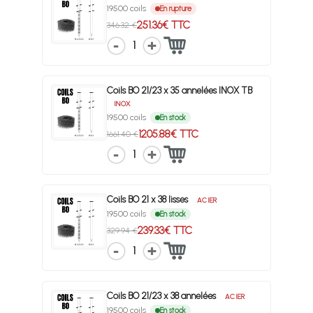
19500 coils
En rupture
251.36€ TTC
346.32 €
1
Coils BO 21/23 x 35 annelées INOX TB
INOX
19500 coils
En stock
1205.88€ TTC
1661.40 €
1
Coils BO 21 x 38 lisses
ACIER
19500 coils
En stock
239.33€ TTC
329.94 €
1
Coils BO 21/23 x 38 annelées
ACIER
19500 coils
En stock