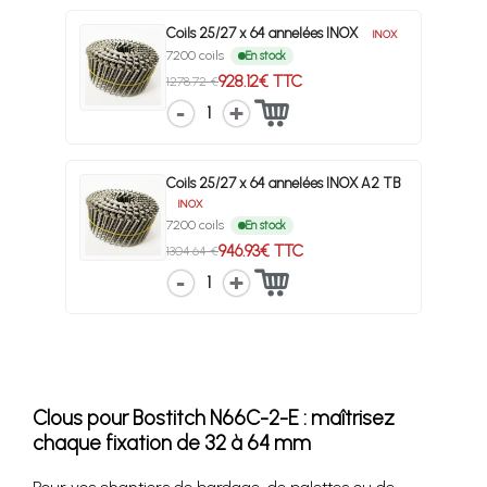
Coils 25/27 x 64 annelées INOX
INOX
7200 coils
En stock
928.12€ TTC
1278.72 €
1
Coils 25/27 x 64 annelées INOX A2 TB
INOX
7200 coils
En stock
946.93€ TTC
1304.64 €
1
Clous pour Bostitch N66C-2-E : maîtrisez
chaque fixation de 32 à 64 mm