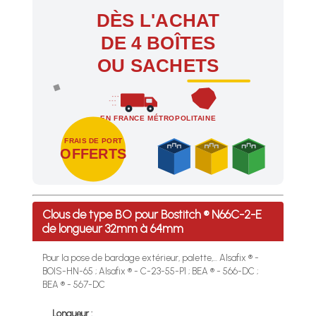
DÈS L'ACHAT
DE 4 BOÎTES
OU SACHETS
EN FRANCE MÉTROPOLITAINE
FRAIS DE PORT
OFFERTS
Profitez des Frais de port offerts en France métropolitaine 
Clous de type BO pour Bostitch ® N66C-2-E
de longueur 32mm à 64mm
Pour la pose de bardage extérieur, palette,... Alsafix ® -
BOIS-HN-65 ; Alsafix ® - C-23-55-P1 ; BEA ® - 566-DC ;
BEA ® - 567-DC
Longueur :