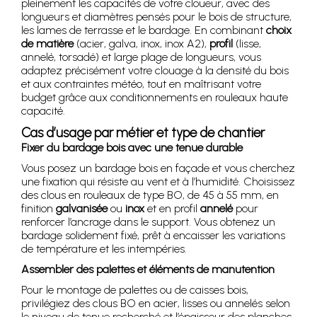
pleinement les capacités de votre cloueur, avec des
longueurs et diamètres pensés pour le bois de structure,
les lames de terrasse et le bardage. En combinant
choix
de matière
(acier, galva, inox, inox A2),
profil
(lisse,
annelé, torsadé) et large plage de longueurs, vous
adaptez précisément votre clouage à la densité du bois
et aux contraintes météo, tout en maîtrisant votre
budget grâce aux conditionnements en rouleaux haute
capacité.
Cas d’usage par métier et type de chantier
Fixer du bardage bois avec une tenue durable
Vous posez un bardage bois en façade et vous cherchez
une fixation qui résiste au vent et à l’humidité. Choisissez
des clous en rouleaux de type BO, de 45 à 55 mm, en
finition
galvanisée
ou
inox
et en profil
annelé
pour
renforcer l’ancrage dans le support. Vous obtenez un
bardage solidement fixé, prêt à encaisser les variations
de température et les intempéries.
Assembler des palettes et éléments de manutention
Pour le montage de palettes ou de caisses bois,
privilégiez des clous BO en acier, lisses ou annelés selon
le niveau de tenue recherché et l’épaisseur des planches.