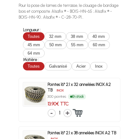
Pour la pose de lames de terrasse, le clouage de bardage
bois et composite. Alsafix ® - BOIS-HN-65 ; Alsafix ® -
BOIS-HN-90 ; Alsafix ® - C-28-70-P1...
Longueur :
Toutes
32 mm
38 mm
40 mm
45 mm
50 mm
55 mm
60 mm
64 mm
Matière :
Toutes
Galvanisé
Acier
Inox
Pointes 16° 2.1 x 32 annelées INOX A2
TB
INOX
300 pointes
En stock
13.90€ TTC
1
Pointes 16° 2.1 x 38 annelées INOX A2 TB
INOX