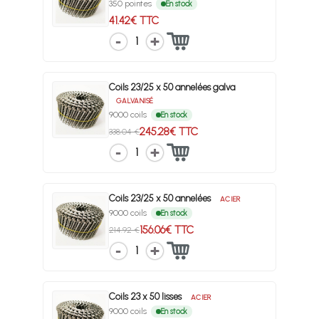
350 pointes
En stock
41.42€ TTC
1
Coils 23/25 x 50 annelées galva
GALVANISÉ
9000 coils
En stock
245.28€ TTC
338.04 €
1
Coils 23/25 x 50 annelées
ACIER
9000 coils
En stock
156.06€ TTC
214.92 €
1
Coils 23 x 50 lisses
ACIER
9000 coils
En stock