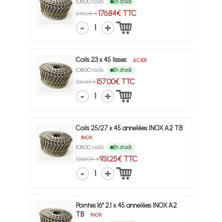
10800 coils
En stock
176.84€ TTC
243.65 €
1
Coils 23 x 45 lisses
ACIER
10800 coils
En stock
157.00€ TTC
216.43 €
1
Coils 25/27 x 45 annelées INOX A2 TB
INOX
10800 coils
En stock
931.25€ TTC
1283.04 €
1
Pointes 16° 2.1 x 45 annelées INOX A2
TB
INOX