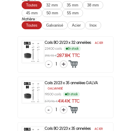
Toutes
32 mm
35 mm
38 mm
45 mm
50 mm
55 mm
Matière :
Toutes
Galvanisé
Acier
Inox
Coils BO 21/23 x 32 annelées
ACIER
23400 coils
En stock
287.18€ TTC
395.93 €
1
Coils 21/23 x 35 annelées GALVA
GALVANISÉ
19500 coils
En stock
414.41€ TTC
570.96 €
1
Coils BO 21/23 x 35 annelées
ACIER