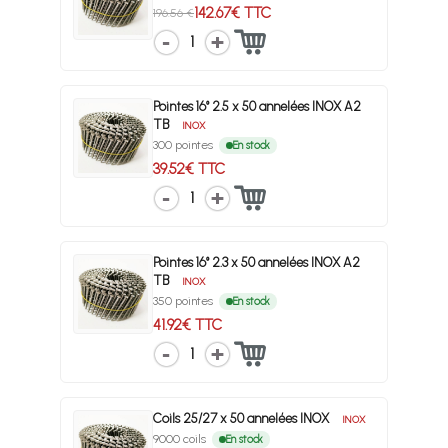
142.67€ TTC
196.56 €
1
Pointes 16° 2.5 x 50 annelées INOX A2
TB
INOX
300 pointes
En stock
39.52€ TTC
1
Pointes 16° 2.3 x 50 annelées INOX A2
TB
INOX
350 pointes
En stock
41.92€ TTC
1
Coils 25/27 x 50 annelées INOX
INOX
9000 coils
En stock