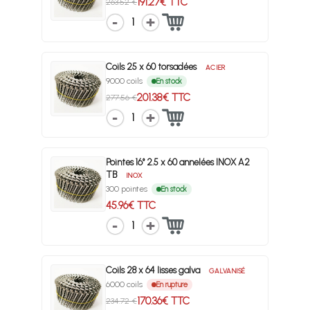
191.27€ TTC
263.52 €
1
Coils 25 x 60 torsadées
ACIER
9000 coils
En stock
201.38€ TTC
277.56 €
1
Pointes 16° 2.5 x 60 annelées INOX A2
TB
INOX
300 pointes
En stock
45.96€ TTC
1
Coils 28 x 64 lisses galva
GALVANISÉ
6000 coils
En rupture
170.36€ TTC
234.72 €