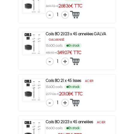
268.36€ TTC
369.72 €
1
Coils BO 21/23 x 45 annelées GALVA
GALVANISÉ
15600 coils
En stock
349.07€ TTC
481.10 €
1
Coils BO 21 x 45 lisses
ACIER
15600 coils
En stock
201.08€ TTC
277.06 €
1
Coils BO 21/23 x 45 annelées
ACIER
15600 coils
En stock