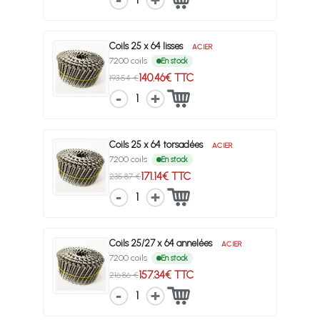
1
Coils 25 x 64 lisses
ACIER
7200 coils
En stock
140.46€ TTC
193.54 €
1
Coils 25 x 64 torsadées
ACIER
7200 coils
En stock
171.14€ TTC
235.87 €
1
Coils 25/27 x 64 annelées
ACIER
7200 coils
En stock
157.34€ TTC
216.86 €
1