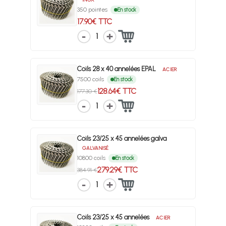
350 pointes
En stock
17.90€ TTC
1
Coils 28 x 40 annelées EPAL
ACIER
7500 coils
En stock
128.64€ TTC
177.30 €
1
Coils 23/25 x 45 annelées galva
GALVANISÉ
10800 coils
En stock
279.29€ TTC
384.91 €
1
Coils 23/25 x 45 annelées
ACIER