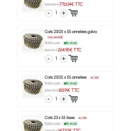
776.04€ TTC
1069.20 €
1
Coils 23/25 x 55 annelées galva
GALVANISÉ
9000 coils
En stock
264.95€ TTC
365.04 €
1
Coils 23/25 x 55 annelées
ACIER
9000 coils
En stock
163.91€ TTC
225.72 €
1
Coils 23 x 55 lisses
ACIER
9000 coils
En stock
147.37€ TTC
203.04 €