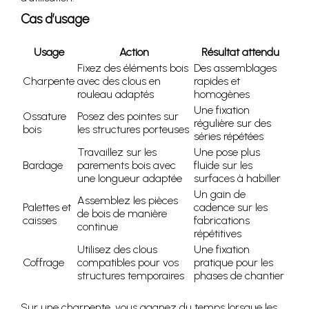
Cas d’usage
Usage
Action
Résultat attendu
Fixez des éléments bois
Des assemblages
Charpente
avec des clous en
rapides et
rouleau adaptés
homogènes
Une fixation
Ossature
Posez des pointes sur
régulière sur des
bois
les structures porteuses
séries répétées
Travaillez sur les
Une pose plus
Bardage
parements bois avec
fluide sur les
une longueur adaptée
surfaces à habiller
Un gain de
Assemblez les pièces
Palettes et
cadence sur les
de bois de manière
caisses
fabrications
continue
répétitives
Utilisez des clous
Une fixation
Coffrage
compatibles pour vos
pratique pour les
structures temporaires
phases de chantier
Sur une charpente, vous gagnez du temps lorsque les