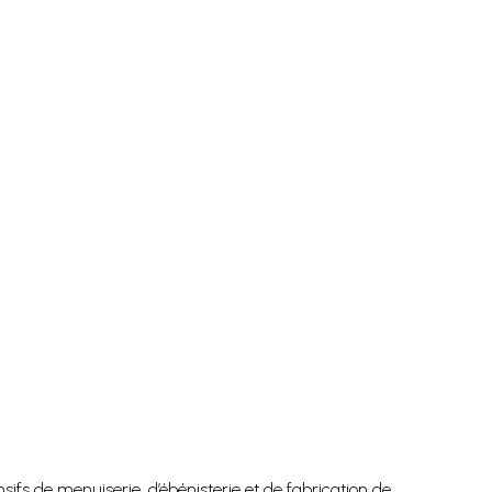
fs de menuiserie, d’ébénisterie et de fabrication de