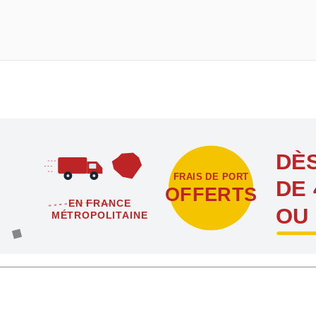
DÈS
FRAIS DE PORT
DE 
OFFERTS
EN FRANCE
OU
MÉTROPOLITAINE
étropolitaine dès l'achat de 4 sachets ou boîtes d'agrafes ou de poi