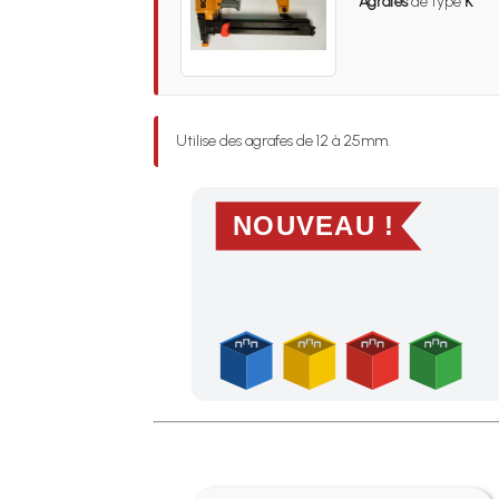
Agrafes
de type
K
Utilise des agrafes de 12 à 25mm.
NOUVEAU !
Profitez des Frais de port offerts en France m