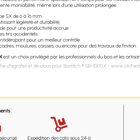
nte maniabilité, même lors d’une utilisation prolongée.
pe SX de 6 à 16 mm.
ssant légèreté et durabilité.
de pour une productivité accrue.
es tirs accidentels.
idérapant pour un meilleur contrôle.
cadres, moulures, caisses, ou encore pour des travaux de finition.
X
est un choix privilégié par les professionnels du bois et les artis
he d'agrafes et de clous pour Bostitch ® SB-100SX - www.clicfixa
ents :
sécurisé
Expédition des colis sous 24 à