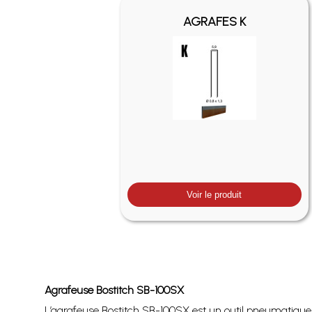
AGRAFES K
Voir le produit
Agrafeuse Bostitch SB-100SX
L’agrafeuse Bostitch SB-100SX est un outil pneumatique 