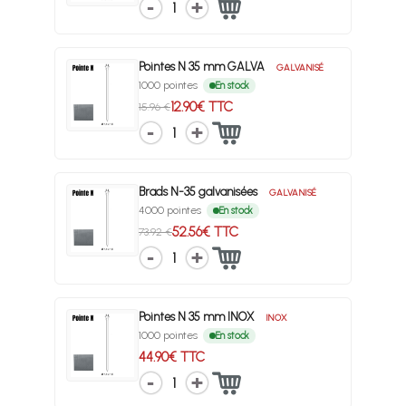
1
Pointes N 35 mm GALVA
GALVANISÉ
1000 pointes
En stock
12.90€ TTC
15.96 €
1
Brads N-35 galvanisées
GALVANISÉ
4000 pointes
En stock
52.56€ TTC
73.92 €
1
Pointes N 35 mm INOX
INOX
1000 pointes
En stock
44.90€ TTC
1