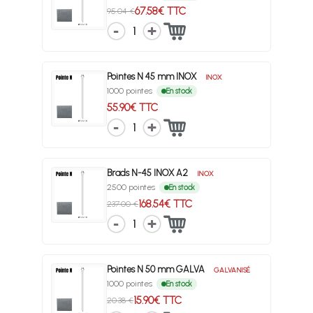
67.58€ TTC
95.04 €
1
Pointes N 45 mm INOX
INOX
1000 pointes
En stock
55.90€ TTC
1
Brads N-45 INOX A2
INOX
2500 pointes
En stock
168.54€ TTC
237.00 €
1
Pointes N 50 mm GALVA
GALVANISÉ
1000 pointes
En stock
15.90€ TTC
20.38 €