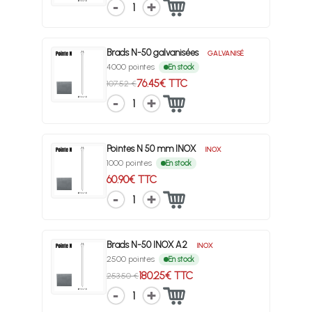
1
Brads N-50 galvanisées
GALVANISÉ
4000 pointes
En stock
76.45€ TTC
107.52 €
1
Pointes N 50 mm INOX
INOX
1000 pointes
En stock
60.90€ TTC
1
Brads N-50 INOX A2
INOX
2500 pointes
En stock
180.25€ TTC
253.50 €
1