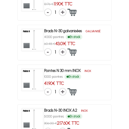
11.90€ TTC
13.76 €
1
Brads N-30 galvanisées
GALVANISÉ
4000 pointes
En stock
43.01€ TTC
60.48 €
1
Pointes N 30 mm INOX
INOX
1000 pointes
En stock
41.90€ TTC
1
Brads N-30 INOX A2
INOX
5000 pointes
En stock
217.60€ TTC
306.00 €