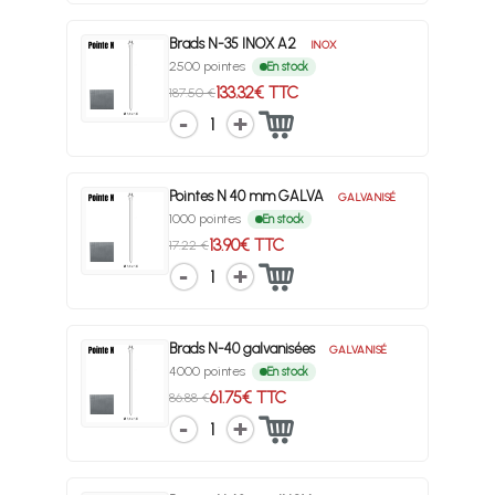
Brads N-35 INOX A2
INOX
2500 pointes
En stock
133.32€ TTC
187.50 €
1
Pointes N 40 mm GALVA
GALVANISÉ
1000 pointes
En stock
13.90€ TTC
17.22 €
1
Brads N-40 galvanisées
GALVANISÉ
4000 pointes
En stock
61.75€ TTC
86.88 €
1