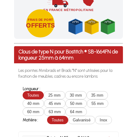
EN FRANCE MÉTROPOLITAINE
FRAIS DE PORT
OFFERTS
Profitez des Frais de port offerts en France métropolitaine 
Clous de type N pour Bostitch ® SB-1664FN de
longueur 25mm à 64mm
Les pointes Minibrads et Brads "N" sont utilisées pour la
fixation de meubles, cadres ou encore lambris.
Longueur :
Toutes
25 mm
30 mm
35 mm
40 mm
45 mm
50 mm
55 mm
60 mm
63 mm
64 mm
Matière :
Toutes
Galvanisé
Inox