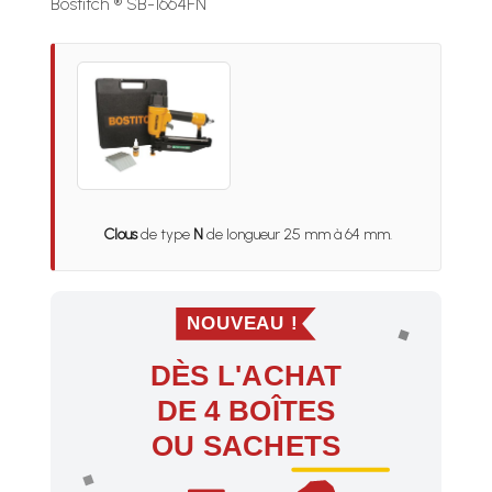
Bostitch ® SB-1664FN
Clous
de type
N
de longueur 25 mm à 64 mm.
NOUVEAU !
DÈS L'ACHAT
DE 4 BOÎTES
OU SACHETS