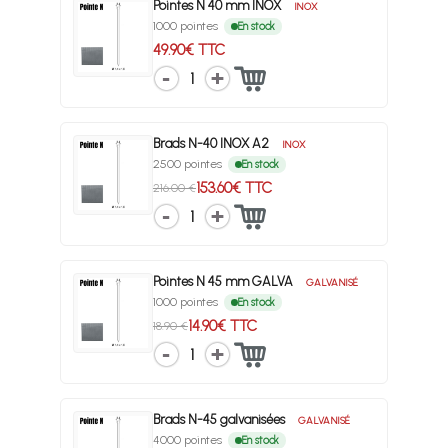
Pointes N 40 mm INOX
INOX
1000 pointes
En stock
49.90€ TTC
1
Brads N-40 INOX A2
INOX
2500 pointes
En stock
153.60€ TTC
216.00 €
1
Pointes N 45 mm GALVA
GALVANISÉ
1000 pointes
En stock
14.90€ TTC
18.90 €
1
Brads N-45 galvanisées
GALVANISÉ
4000 pointes
En stock