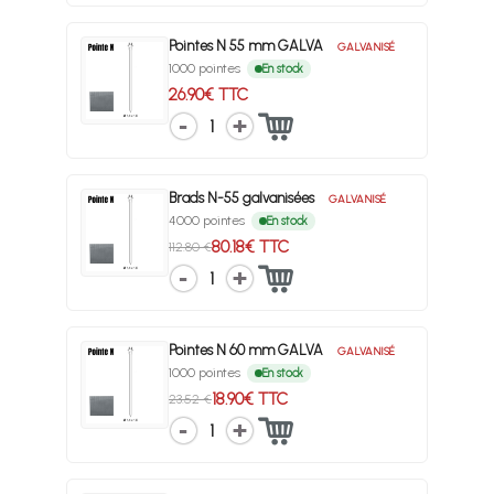
Pointes N 55 mm GALVA
GALVANISÉ
1000 pointes
En stock
26.90€ TTC
1
Brads N-55 galvanisées
GALVANISÉ
4000 pointes
En stock
80.18€ TTC
112.80 €
1
Pointes N 60 mm GALVA
GALVANISÉ
1000 pointes
En stock
18.90€ TTC
23.52 €
1