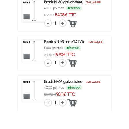
Brads N-60 galvanisées
GALVANISÉ
4000 pointes
En stock
84.28€ TTC
118.56 €
1
Pointes N 63 mm GALVA
GALVANISÉ
1000 pointes
En stock
19.90€ TTC
24.36 €
1
Brads N-64 galvanisées
GALVANISÉ
4000 pointes
En stock
90.11€ TTC
126.72 €
1