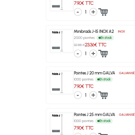
7.90€ TTC
1
Minibrads J-15 INOX A2
INOX
2000 pointes
En stock
23.36€ TTC
32.88 €
1
Pointes J 20 mm GALVA
GALVANISÉ
1000 pointes
En stock
7.90€ TTC
1
Pointes J 25 mm GALVA
GALVANISÉ
1000 pointes
En stock
7.90€ TTC