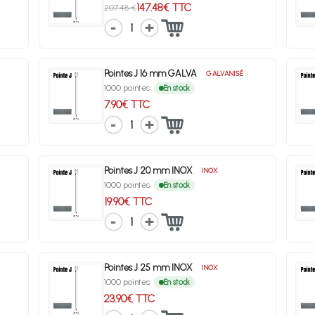
147.48€ TTC
207.48 €
1
Pointes J 16 mm GALVA
GALVANISÉ
1000 pointes
En stock
7.90€ TTC
1
Pointes J 20 mm INOX
INOX
1000 pointes
En stock
19.90€ TTC
1
Pointes J 25 mm INOX
INOX
1000 pointes
En stock
23.90€ TTC