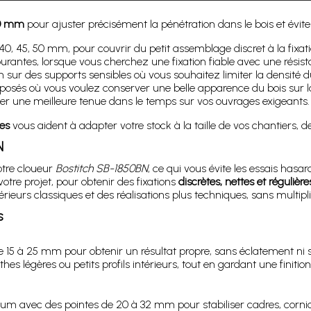
0 mm
pour ajuster précisément la pénétration dans le bois et éviter 
 38, 40, 45, 50 mm, pour couvrir du petit assemblage discret à la fixa
ourantes, lorsque vous cherchez une fixation fiable avec une résist
ion sur des supports sensibles où vous souhaitez limiter la densité 
osés où vous voulez conserver une belle apparence du bois sur l
iser une meilleure tenue dans le temps sur vos ouvrages exigeants.
es
vous aident à adapter votre stock à la taille de vos chantiers, de 
N
tre cloueur
Bostitch SB-1850BN
, ce qui vous évite les essais hasa
tre projet, pour obtenir des fixations
discrètes, nettes et régulière
térieurs classiques et des réalisations plus techniques, sans multipli
s
 15 à 25 mm pour obtenir un résultat propre, sans éclatement ni s
es légères ou petits profils intérieurs, tout en gardant une finitio
um avec des pointes de 20 à 32 mm pour stabiliser cadres, corni