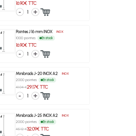
16.90€ TTC
1
Pointes J 16 mm INOX
INOX
1000 pointes
En stock
16.90€ TTC
1
Minibrads J-20 INOX A2
INOX
2000 pointes
En stock
29.17€ TTC
41.04 €
1
Minibrads J-25 INOX A2
INOX
2000 pointes
En stock
32.09€ TTC
45.12 €