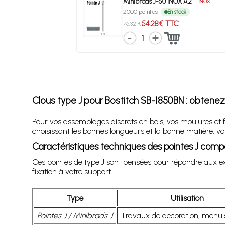
Minibrads J-50 INOX A2
INOX
2000 pointes
En stock
54.28€ TTC
76.32 €
1
Clous type J pour Bostitch SB-1850BN : obtene
Pour vos assemblages discrets en bois, vos moulures et f
choisissant les bonnes longueurs et la bonne matière, v
Caractéristiques techniques des pointes J comp
Ces pointes de type J sont pensées pour répondre aux ex
fixation à votre support.
Type
Utilisation
Pointes J / Minibrads J
Travaux de décoration, menuis