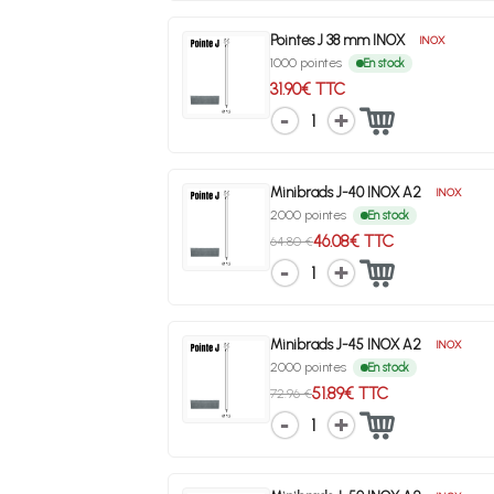
Pointes J 38 mm INOX
INOX
1000 pointes
En stock
31.90€ TTC
1
Minibrads J-40 INOX A2
INOX
2000 pointes
En stock
46.08€ TTC
64.80 €
1
Minibrads J-45 INOX A2
INOX
2000 pointes
En stock
51.89€ TTC
72.96 €
1