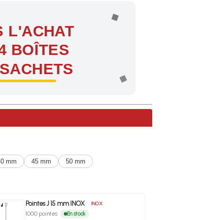
 L'ACHAT
4 BOÎTES
 SACHETS
ntes !
40 mm
45 mm
50 mm
Pointes J 15 mm INOX
INOX
1000 pointes
En stock