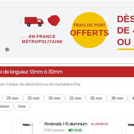
DÈS
FRAIS DE PORT
DE 
OFFERTS
EN FRANCE
OU
MÉTROPOLITAINE
étropolitaine dès l'achat de 4 sachets ou boîtes d'agrafes ou de poi
0BN de longueur 15mm à 50mm
r vos travaux de décoration ou de menuiserie fine.
20 mm
25 mm
30 mm
32 mm
35 mm
38 mm
inium
Inox
Minibrads J-15 aluminium
ALUMINIUM
7000 pointes
En stock