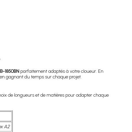
e
 SB-1850BN
parfaitement adaptés à votre cloueur. En
t en gagnant du temps sur chaque projet.
 choix de longueurs et de matières pour adapter chaque
ox A2