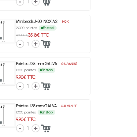
1
Minibrads J-30 INOX A2
INOX
2000 pointes
En stock
35.16€ TTC
49.44 €
1
Pointes J 35 mm GALVA
GALVANISÉ
1000 pointes
En stock
9.90€ TTC
1
Pointes J 38 mm GALVA
GALVANISÉ
1000 pointes
En stock
9.90€ TTC
1