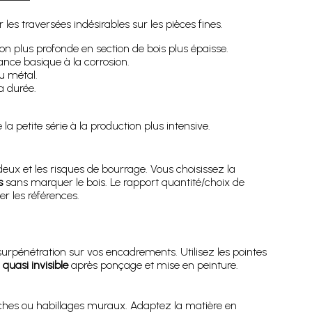
les traversées indésirables sur les pièces fines.
tion plus profonde en section de bois plus épaisse.
ance basique à la corrosion.
du métal.
a durée.
la petite série à la production plus intensive.
rdeux et les risques de bourrage. Vous choisissez la
s
sans marquer le bois. Le rapport quantité/choix de
er les références.
urpénétration sur vos encadrements. Utilisez les pointes
n
quasi invisible
après ponçage et mise en peinture.
ches ou habillages muraux. Adaptez la matière en