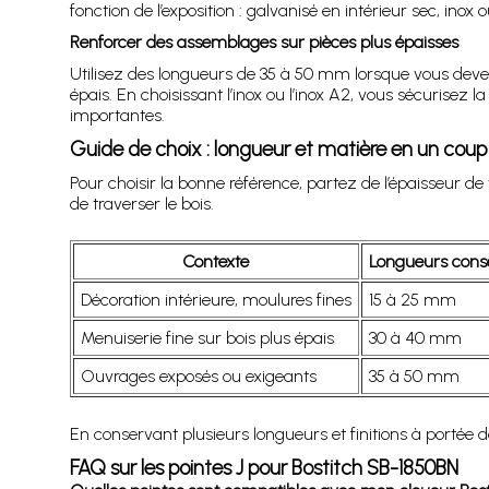
fonction de l’exposition : galvanisé en intérieur sec, ino
Renforcer des assemblages sur pièces plus épaisses
Utilisez des longueurs de 35 à 50 mm lorsque vous deve
épais. En choisissant l’inox ou l’inox A2, vous sécurise
importantes.
Guide de choix : longueur et matière en un coup 
Pour choisir la bonne référence, partez de l’épaisseur de v
de traverser le bois.
Contexte
Longueurs conse
Décoration intérieure, moulures fines
15 à 25 mm
Menuiserie fine sur bois plus épais
30 à 40 mm
Ouvrages exposés ou exigeants
35 à 50 mm
En conservant plusieurs longueurs et finitions à portée
FAQ sur les pointes J pour Bostitch SB-1850BN