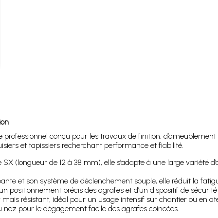
ion
 professionnel conçu pour les travaux de finition, d’ameublement 
siers et tapissiers recherchant performance et fiabilité.
X (longueur de 12 à 38 mm), elle s’adapte à une large variété d’a
te et son système de déclenchement souple, elle réduit la fatigue 
n positionnement précis des agrafes et d’un dispositif de sécurité é
ais résistant, idéal pour un usage intensif sur chantier ou en atel
 nez pour le dégagement facile des agrafes coincées.