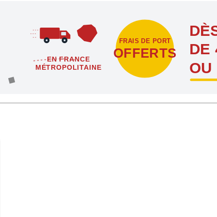
DÈS
FRAIS DE PORT
DE 
OFFERTS
EN FRANCE
OU
MÉTROPOLITAINE
étropolitaine dès l'achat de 4 sachets ou boîtes d'agrafes ou de poi