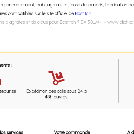
eure, encadrement, habillage mural, pose de lambris, fabrication de
es compatibles sur le site officiel de
Bostitch
.
e d'agrafes et de clous pour Bostitch ® SX150LM-1 - www.clicfix
ents :
sécurisé
Expédition des colis sous 24 à
48h ouvrés.
Nos services
Votre commande
Ai