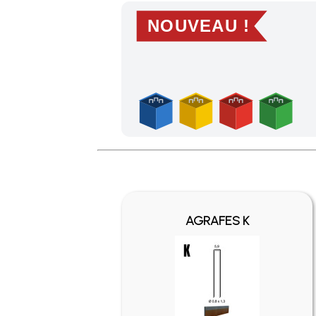
NOUVEAU !
Profitez des Frais de port offerts en France m
AGRAFES K