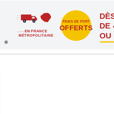
DÈS
FRAIS DE PORT
DE 
OFFERTS
EN FRANCE
OU
MÉTROPOLITAINE
étropolitaine dès l'achat de 4 sachets ou boîtes d'agrafes ou de poi