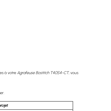
es à votre
Agrafeuse Bostitch T40S4-CT
, vous
.
er.
rojet