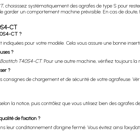
CT
, choisissez systématiquement des agrafes de type S pour reste
 de garder un comportement machine prévisible. En cas de doute, 
40S4-CT
T40S4-CT ?
 indiquées pour votre modèle. Cela vous assure une bonne insertio
euses ?
 Bostitch T40S4-CT
. Pour une autre machine, vérifiez toujours la 
ser ?
 les consignes de chargement et de sécurité de votre agrafeuse. V
elon la notice, puis contrôlez que vous utilisez bien des agrafes 
lité de fixation ?
 leur conditionnement d’origine fermé. Vous évitez ainsi l’oxydati