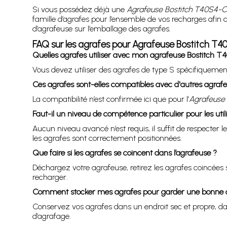
Si vous possédez déjà une
Agrafeuse Bostitch T40S4-
famille d’agrafes pour l’ensemble de vos recharges afin
d’agrafeuse sur l’emballage des agrafes.
FAQ sur les agrafes pour Agrafeuse Bostitch T
Quelles agrafes utiliser avec mon agrafeuse Bostitch 
Vous devez utiliser des agrafes de type S spécifiquement
Ces agrafes sont-elles compatibles avec d'autres agraf
La compatibilité n’est confirmée ici que pour l’
Agrafeuse
Faut-il un niveau de compétence particulier pour les utili
Aucun niveau avancé n’est requis, il suffit de respecter
les agrafes sont correctement positionnées.
Que faire si les agrafes se coincent dans l’agrafeuse ?
Déchargez votre agrafeuse, retirez les agrafes coincées s
recharger.
Comment stocker mes agrafes pour garder une bonne qua
Conservez vos agrafes dans un endroit sec et propre, dans
d’agrafage.