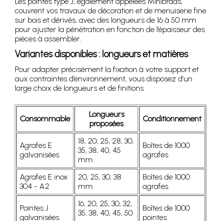
Les pointes type J, également appelées Minibrads,
couvrent vos travaux de décoration et de menuiserie fine
sur bois et dérivés, avec des longueurs de 16 à 50 mm
pour ajuster la pénétration en fonction de l’épaisseur des
pièces à assembler.
Variantes disponibles : longueurs et matières
Pour adapter précisément la fixation à votre support et
aux contraintes d’environnement, vous disposez d’un
large choix de longueurs et de finitions.
Longueurs
Consommable
Conditionnement
proposées
18, 20, 25, 28, 30,
Agrafes E
Boîtes de 1000
35, 38, 40, 45
galvanisées
agrafes
mm
Agrafes E inox
20, 25, 30, 38
Boîtes de 1000
304 - A2
mm
agrafes
16, 20, 25, 30, 32,
Pointes J
Boîtes de 1000
35, 38, 40, 45, 50
galvanisées
pointes