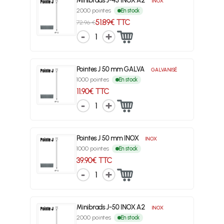
Minibrads J-45 INOX A2
INOX
2000 pointes
En stock
51.89€ TTC
72.96 €
1
Pointes J 50 mm GALVA
GALVANISÉ
1000 pointes
En stock
11.90€ TTC
1
Pointes J 50 mm INOX
INOX
1000 pointes
En stock
39.90€ TTC
1
Minibrads J-50 INOX A2
INOX
2000 pointes
En stock