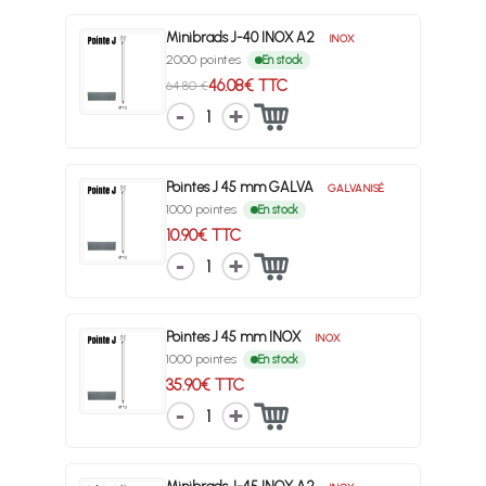
Minibrads J-40 INOX A2
INOX
2000 pointes
En stock
46.08€ TTC
64.80 €
1
Pointes J 45 mm GALVA
GALVANISÉ
1000 pointes
En stock
10.90€ TTC
1
Pointes J 45 mm INOX
INOX
1000 pointes
En stock
35.90€ TTC
1