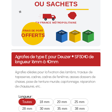
OU SACHETS
EN FRANCE MÉTROPOLITAINE
FRAIS DE PORT
OFFERTS
Profitez des Frais de port offerts en France métropolitaine 
Agrafes de type E pour Deuzer ® SF5040 de
longueur 16mm à 40mm
Agrafes idéales pour la fixation des lambris, travaux de
tapisseries, cadres, cadres de fenêtres, assises dossiers de
chaises, pose de tenture murale, capitonnage, réparation
de chaussures, etc...
Longueur :
Toutes
18 mm
20 mm
25 mm
28 mm
30 mm
35 mm
38 mm