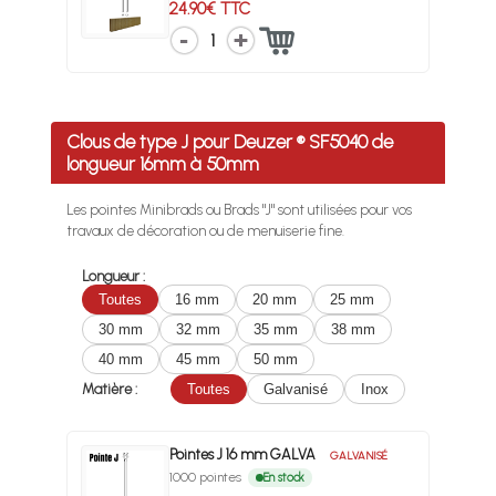
24.90€ TTC
1
Clous de type J pour Deuzer ® SF5040 de
longueur 16mm à 50mm
Les pointes Minibrads ou Brads "J" sont utilisées pour vos
travaux de décoration ou de menuiserie fine.
Longueur :
Toutes
16 mm
20 mm
25 mm
30 mm
32 mm
35 mm
38 mm
40 mm
45 mm
50 mm
Matière :
Toutes
Galvanisé
Inox
Pointes J 16 mm GALVA
GALVANISÉ
1000 pointes
En stock