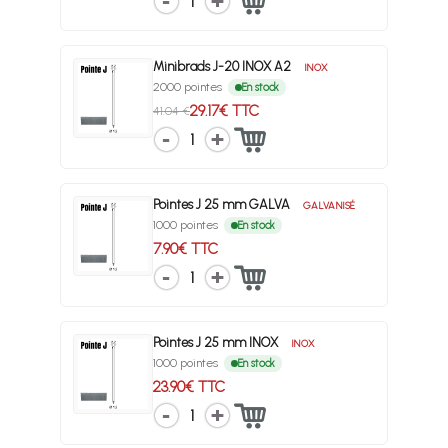
1
Minibrads J-20 INOX A2
INOX
2000 pointes
En stock
29.17€ TTC
41.04 €
1
Pointes J 25 mm GALVA
GALVANISÉ
1000 pointes
En stock
7.90€ TTC
1
Pointes J 25 mm INOX
INOX
1000 pointes
En stock
23.90€ TTC
1