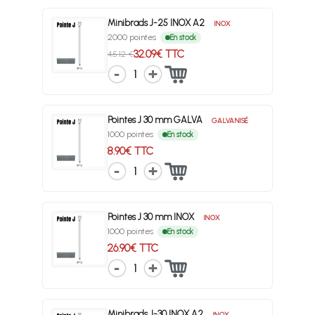
Minibrads J-25 INOX A2
INOX
2000 pointes
En stock
32.09€ TTC
45.12 €
1
Pointes J 30 mm GALVA
GALVANISÉ
1000 pointes
En stock
8.90€ TTC
1
Pointes J 30 mm INOX
INOX
1000 pointes
En stock
26.90€ TTC
1
Minibrads J-30 INOX A2
INOX