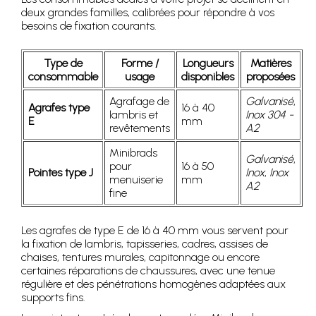
deux grandes familles, calibrées pour répondre à vos
besoins de fixation courants.
Type de
Forme /
Longueurs
Matières
consommable
usage
disponibles
proposées
Agrafage de
Galvanisé
,
Agrafes type
16 à 40
lambris et
Inox 304 -
E
mm
revêtements
A2
Minibrads
Galvanisé
,
pour
16 à 50
Pointes type J
Inox
,
Inox
menuiserie
mm
A2
fine
Les agrafes de type E de 16 à 40 mm vous servent pour
la fixation de lambris, tapisseries, cadres, assises de
chaises, tentures murales, capitonnage ou encore
certaines réparations de chaussures, avec une tenue
régulière et des pénétrations homogènes adaptées aux
supports fins.