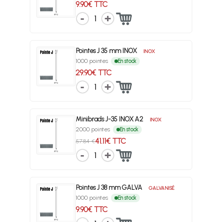
9.90€ TTC
1
Pointes J 35 mm INOX
INOX
1000 pointes
En stock
29.90€ TTC
1
Minibrads J-35 INOX A2
INOX
2000 pointes
En stock
41.11€ TTC
57.84 €
1
Pointes J 38 mm GALVA
GALVANISÉ
1000 pointes
En stock
9.90€ TTC