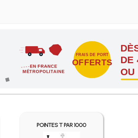
DÈS
FRAIS DE PORT
DE 
OFFERTS
EN FRANCE
OU
MÉTROPOLITAINE
étropolitaine dès l'achat de 4 sachets ou boîtes d'agrafes ou de poi
POINTES T PAR 1000