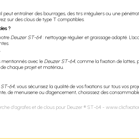
l peut entraîner des bourrages, des tirs irréguliers ou une pénétr
estez sur des clous de type T compatibles.
les ?
votre
Deuzer ST-64
: nettoyage régulier et graissage adapté. L’accès
ntes.
?
 mentionnés avec le
Deuzer ST-64
, comme la fixation de lattes,
 de chaque projet et matériau.
 ST-64
, vous sécurisez la qualité de vos fixations sur tous vos proj
nte, de menuiserie ou d’agencement, choisissez des consommables
rche d'agrafes et de clous pour Deuzer ® ST-64 - www.clicfixati