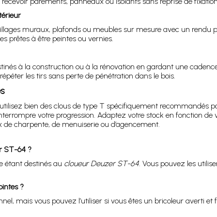
recevoir parements, panneaux ou isolants sans reprise de fixation
érieur
llages muraux, plafonds ou meubles sur mesure avec un rendu prop
es prêtes à être peintes ou vernies.
tinés à la construction ou à la rénovation en gardant une cadenc
péter les tirs sans perte de pénétration dans le bois.
es
 utilisez bien des clous de type T spécifiquement recommandés po
nterrompre votre progression. Adaptez votre stock en fonction de v
de charpente, de menuiserie ou d’agencement.
r ST-64 ?
e étant destinés au
cloueur Deuzer ST-64
. Vous pouvez les utilis
ointes ?
, mais vous pouvez l’utiliser si vous êtes un bricoleur averti et f