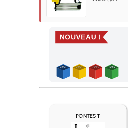
NOUVEAU !
Profitez des Frais de port offerts en France m
POINTES T