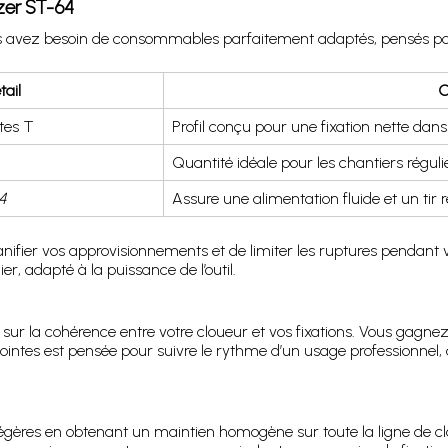
zer ST-64
ous avez besoin de consommables parfaitement adaptés, pensés pou
tail
C
tes T
Profil conçu pour une fixation nette dan
Quantité idéale pour les chantiers régulie
4
Assure une alimentation fluide et un tir r
ifier vos approvisionnements et de limiter les ruptures pendant v
, adapté à la puissance de l’outil.
 la cohérence entre votre cloueur et vos fixations. Vous gagnez en 
intes est pensée pour suivre le rythme d’un usage professionnel, de
 légères en obtenant un maintien homogène sur toute la ligne de cl