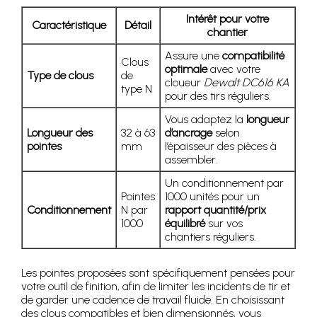
Intérêt pour votre
Caractéristique
Détail
chantier
Assure une
compatibilité
Clous
optimale
avec votre
Type de clous
de
cloueur
Dewalt DC616 KA
type N
pour des tirs réguliers.
Vous adaptez la
longueur
Longueur des
32 à 63
d’ancrage
selon
pointes
mm
l’épaisseur des pièces à
assembler.
Un conditionnement par
Pointes
1000 unités pour un
Conditionnement
N par
rapport quantité/prix
1000
équilibré
sur vos
chantiers réguliers.
Les pointes proposées sont spécifiquement pensées pour
votre outil de finition, afin de limiter les incidents de tir et
de garder une cadence de travail fluide. En choisissant
des clous compatibles et bien dimensionnés, vous