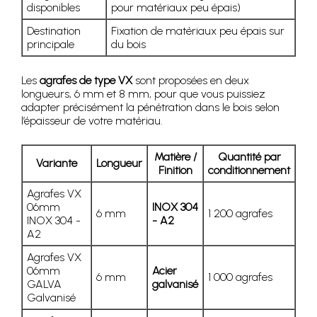
disponibles
pour matériaux peu épais)
Destination
Fixation de matériaux peu épais sur
principale
du bois
Les
agrafes de type VX
sont proposées en deux
longueurs, 6 mm et 8 mm, pour que vous puissiez
adapter précisément la pénétration dans le bois selon
l’épaisseur de votre matériau.
Matière /
Quantité par
Variante
Longueur
Finition
conditionnement
Agrafes VX
06mm
INOX 304
6 mm
1 200 agrafes
INOX 304 -
- A2
A2
Agrafes VX
06mm
Acier
6 mm
1 000 agrafes
GALVA
galvanisé
Galvanisé