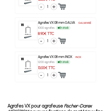
1
Agrafes VX 08 mm GALVA
GALVANISÉ
1000 agrafes
En stock
8.90€ TTC
1
Agrafes VX 08 mm INOX
INOX
1200 agrafes
En stock
13.55€ TTC
1
Agrafes VX pour agrafeuse
Fischer-Darex