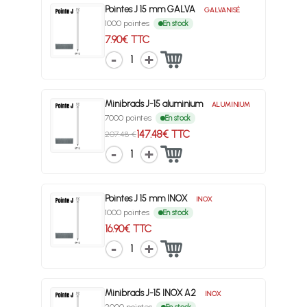
Pointes J 15 mm GALVA
GALVANISÉ
1000 pointes
En stock
7.90€ TTC
1
Minibrads J-15 aluminium
ALUMINIUM
7000 pointes
En stock
147.48€ TTC
207.48 €
1
Pointes J 15 mm INOX
INOX
1000 pointes
En stock
16.90€ TTC
1
Minibrads J-15 INOX A2
INOX