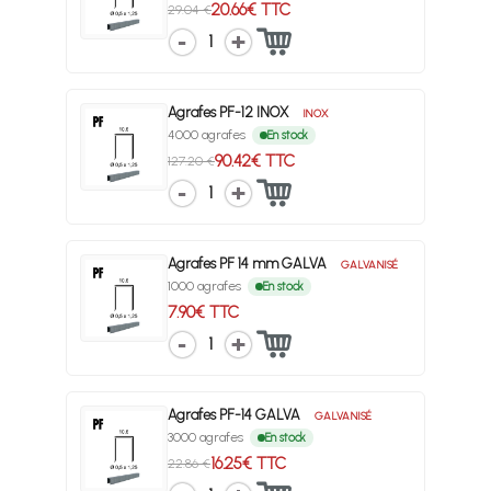
20.66€ TTC
29.04 €
1
Agrafes PF-12 INOX
INOX
4000 agrafes
En stock
90.42€ TTC
127.20 €
1
Agrafes PF 14 mm GALVA
GALVANISÉ
1000 agrafes
En stock
7.90€ TTC
1
Agrafes PF-14 GALVA
GALVANISÉ
3000 agrafes
En stock
16.25€ TTC
22.86 €