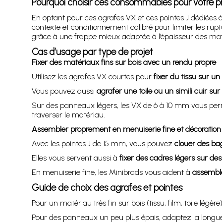
Pourquoi choisir ces consommables pour votre pr
En optant pour ces agrafes VX et ces pointes J dédiées à 
contexte et conditionnement calibré pour limiter les ruptu
grâce à une frappe mieux adaptée à l’épaisseur des mat
Cas d’usage par type de projet
Fixer des matériaux fins sur bois avec un rendu propre
Utilisez les agrafes VX courtes pour
fixer du tissu sur u
Vous pouvez aussi
agrafer une toile ou un simili cuir sur
Sur des panneaux légers, les VX de 6 à 10 mm vous pe
traverser le matériau.
Assembler proprement en menuiserie fine et décoration
Avec les pointes J de 15 mm, vous pouvez
clouer des ba
Elles vous servent aussi à
fixer des cadres légers sur des
En menuiserie fine, les Minibrads vous aident à
assemble
Guide de choix des agrafes et pointes
Pour un matériau très fin sur bois (tissu, film, toile lég
Pour des panneaux un peu plus épais, adaptez la longueur