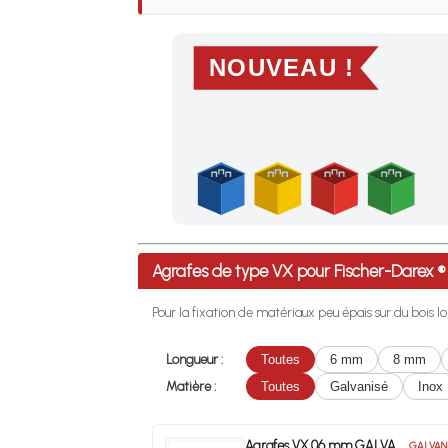
NOUVEAU !
Profitez des Frais de port offerts en France m
Agrafes de type VX pour Fischer-Darex
Pour la fixation de matériaux peu épais sur du bois lo
Longueur :
Toutes
6 mm
8 mm
Matière :
Toutes
Galvanisé
Inox
Agrafes VX 06 mm GALVA
GALVAN