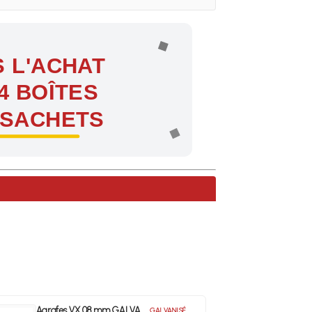
 L'ACHAT
4 BOÎTES
 SACHETS
ntes !
Agrafes VX 08 mm GALVA
GALVANISÉ