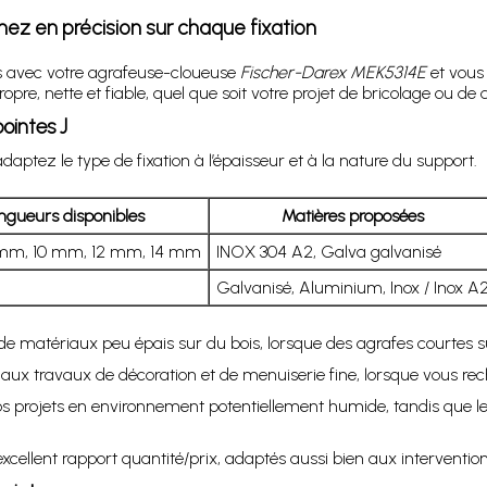
ez en précision sur chaque fixation
s avec votre agrafeuse-cloueuse
Fischer-Darex MEK5314E
et vous
ropre, nette et fiable, quel que soit votre projet de bricolage ou de 
ointes J
daptez le type de fixation à l’épaisseur et à la nature du support.
ngueurs disponibles
Matières proposées
mm, 10 mm, 12 mm, 14 mm
INOX 304 A2, Galva galvanisé
Galvanisé, Aluminium, Inox / Inox A
e matériaux peu épais sur du bois, lorsque des agrafes courtes su
ux travaux de décoration et de menuiserie fine, lorsque vous reche
os projets en environnement potentiellement humide, tandis que l
cellent rapport quantité/prix, adaptés aussi bien aux intervention