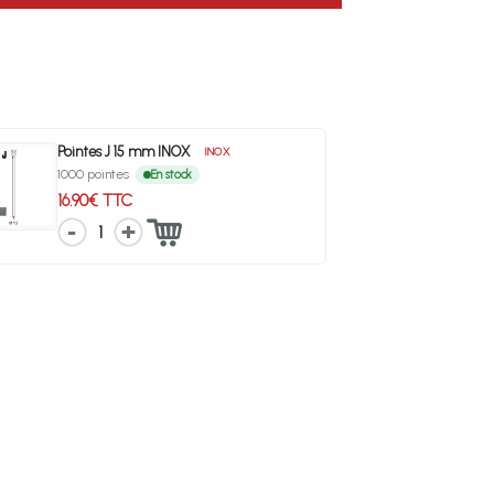
Pointes J 15 mm INOX
INOX
1000 pointes
En stock
16.90€ TTC
1