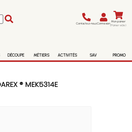
Mon panier
Contactez-nous
Connexion
(Panier vide)
S
DÉCOUPE
MÉTIERS
ACTIVITÉS
SAV
PROMO
AREX ® MEK5314E