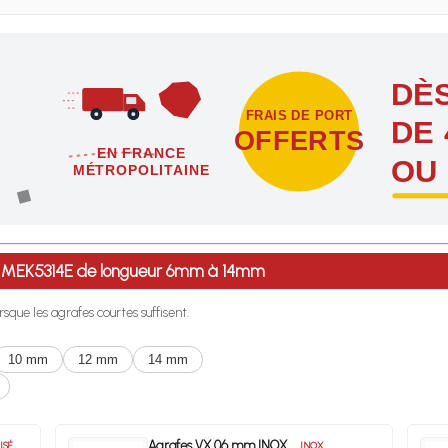
DÈS
FRAIS DE PORT
DE 
OFFERTS
EN FRANCE
OU
MÉTROPOLITAINE
étropolitaine dès l'achat de 4 sachets ou boîtes d'agrafes ou de poi
 ® MEK5314E de longueur 6mm à 14mm
rsque les agrafes courtes suffisent.
10 mm
12 mm
14 mm
Agrafes VX 06 mm INOX
ISÉ
INOX