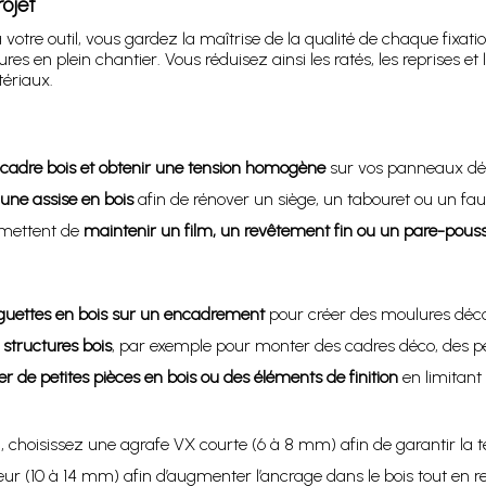
ojet
votre outil, vous gardez la maîtrise de la qualité de chaque fixati
res en plein chantier. Vous réduisez ainsi les ratés, les reprises e
ériaux.
n cadre bois et obtenir une tension homogène
sur vos panneaux déc
 une assise en bois
afin de rénover un siège, un tabouret ou un faute
rmettent de
maintenir un film, un revêtement fin ou un pare-pouss
guettes en bois sur un encadrement
pour créer des moulures décor
 structures bois
, par exemple pour monter des cadres déco, des pe
r de petites pièces en bois ou des éléments de finition
en limitant 
ère), choisissez une agrafe VX courte (6 à 8 mm) afin de garantir la
 (10 à 14 mm) afin d’augmenter l’ancrage dans le bois tout en res