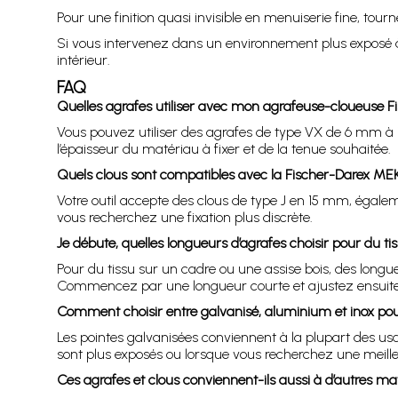
Pour une finition quasi invisible en menuiserie fine, tou
Si vous intervenez dans un environnement plus exposé à l
intérieur.
FAQ
Quelles agrafes utiliser avec mon agrafeuse-cloueuse 
Vous pouvez utiliser des agrafes de type VX de 6 mm à 1
l’épaisseur du matériau à fixer et de la tenue souhaitée.
Quels clous sont compatibles avec la Fischer-Darex ME
Votre outil accepte des clous de type J en 15 mm, égale
vous recherchez une fixation plus discrète.
Je débute, quelles longueurs d’agrafes choisir pour du tis
Pour du tissu sur un cadre ou une assise bois, des longu
Commencez par une longueur courte et ajustez ensuite s
Comment choisir entre galvanisé, aluminium et inox pour
Les pointes galvanisées conviennent à la plupart des us
sont plus exposés ou lorsque vous recherchez une meill
Ces agrafes et clous conviennent-ils aussi à d’autres mat