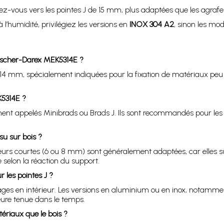
rnez-vous vers les pointes J de 15 mm, plus adaptées que les agrafe
’humidité, privilégiez les versions en
INOX 304 A2
, sinon les mo
Fischer-Darex MEK5314E ?
4 mm, spécialement indiquées pour la fixation de matériaux peu é
K5314E ?
ment appelés Minibrads ou Brads J. Ils sont recommandés pour les 
su sur bois ?
eurs courtes (6 ou 8 mm) sont généralement adaptées, car elles suf
elon la réaction du support.
 les pointes J ?
ages en intérieur. Les versions en aluminium ou en inox, notammen
eure tenue dans le temps.
ériaux que le bois ?