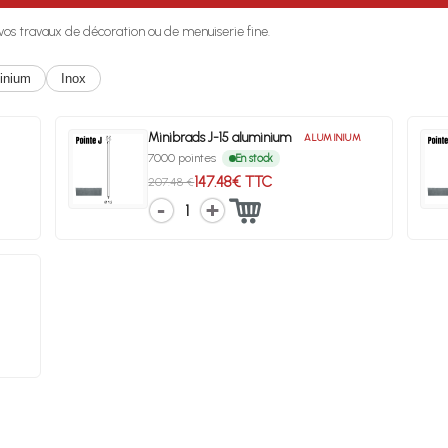
r vos travaux de décoration ou de menuiserie fine.
inium
Inox
Minibrads J-15 aluminium
ALUMINIUM
7000 pointes
En stock
147.48€ TTC
207.48 €
1