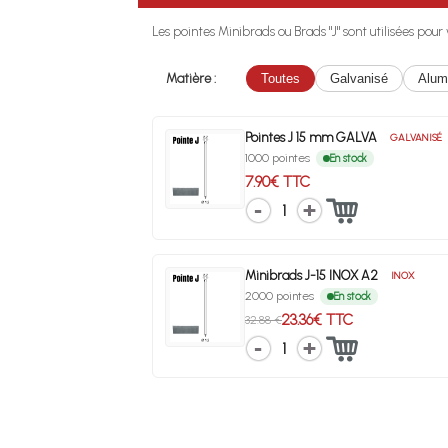
Les pointes Minibrads ou Brads "J" sont utilisées pou
Matière :
Toutes
Galvanisé
Alum
Pointes J 15 mm GALVA
GALVANISÉ
1000 pointes
En stock
7.90€ TTC
1
Minibrads J-15 INOX A2
INOX
2000 pointes
En stock
23.36€ TTC
32.88 €
1