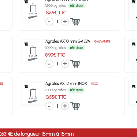
1200 agrafes
En stock
13.55€ TTC
1
Agrafes VX 10 mm GALVA
GALVANISÉ
1000 agrafes
En stock
8.90€ TTC
1
Agrafes VX 12 mm INOX
SÉ
INOX
1200 agrafes
En stock
13.55€ TTC
1
EK5314E de longueur 15mm à 15mm