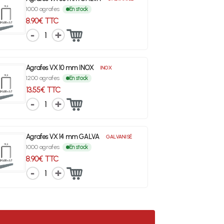
1000 agrafes
En stock
8.90€ TTC
1
Agrafes VX 10 mm INOX
INOX
1200 agrafes
En stock
13.55€ TTC
1
Agrafes VX 14 mm GALVA
GALVANISÉ
1000 agrafes
En stock
8.90€ TTC
1