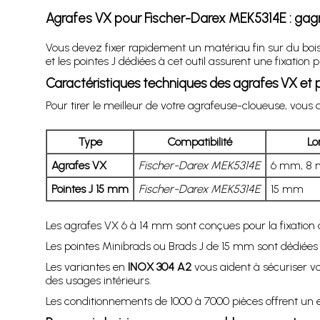
Agrafes VX pour Fischer-Darex MEK5314E : gagn
Vous devez fixer rapidement un matériau fin sur du boi
et les pointes J dédiées à cet outil assurent une fixation p
Caractéristiques techniques des agrafes VX et p
Pour tirer le meilleur de votre agrafeuse-cloueuse, vous a
Type
Compatibilité
Lo
Agrafes VX
Fischer-Darex MEK5314E
6 mm, 8 
Pointes J 15 mm
Fischer-Darex MEK5314E
15 mm
Les agrafes VX 6 à 14 mm sont conçues pour la fixation d
Les pointes Minibrads ou Brads J de 15 mm sont dédiées a
Les variantes en
INOX 304 A2
vous aident à sécuriser v
des usages intérieurs.
Les conditionnements de 1000 à 7000 pièces offrent un ex