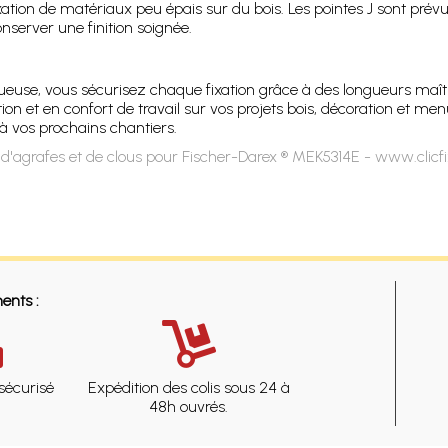
ation de matériaux peu épais sur du bois. Les pointes J sont prévue
nserver une finition soignée.
use, vous sécurisez chaque fixation grâce à des longueurs maîtr
n et en confort de travail sur vos projets bois, décoration et menuis
 vos prochains chantiers.
d'agrafes et de clous pour Fischer-Darex ® MEK5314E - www.clicf
ents :
sécurisé
Expédition des colis sous 24 à
48h ouvrés.