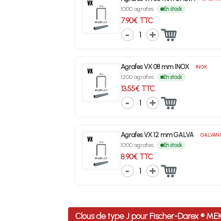
1000 agrafes
En stock
7.90€ TTC
1
Agrafes VX 08 mm INOX
INOX
1200 agrafes
En stock
13.55€ TTC
1
Agrafes VX 12 mm GALVA
GALVANI
1000 agrafes
En stock
8.90€ TTC
1
Clous de type J pour Fischer-Darex ® M