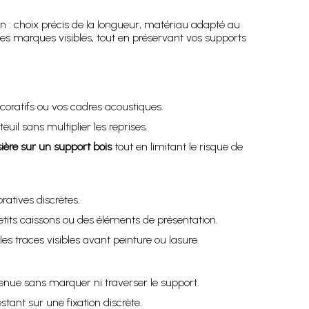
on : choix précis de la longueur, matériau adapté au
t les marques visibles, tout en préservant vos supports
oratifs ou vos cadres acoustiques.
uil sans multiplier les reprises.
ière sur un support bois
tout en limitant le risque de
atives discrètes.
tits caissons ou des éléments de présentation.
les traces visibles avant peinture ou lasure.
 tenue sans marquer ni traverser le support.
tant sur une fixation discrète.