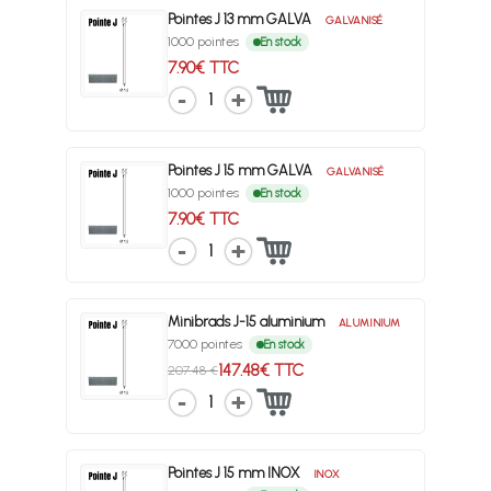
Pointes J 13 mm GALVA
GALVANISÉ
1000 pointes
En stock
7.90€ TTC
1
Pointes J 15 mm GALVA
GALVANISÉ
1000 pointes
En stock
7.90€ TTC
1
Minibrads J-15 aluminium
ALUMINIUM
7000 pointes
En stock
147.48€ TTC
207.48 €
1
Pointes J 15 mm INOX
INOX