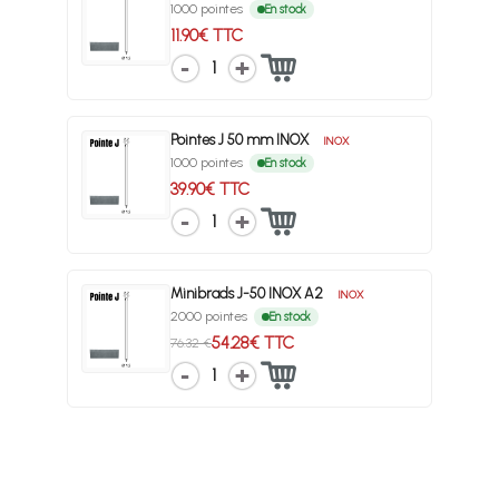
1000 pointes
En stock
11.90€ TTC
1
Pointes J 50 mm INOX
INOX
1000 pointes
En stock
39.90€ TTC
1
Minibrads J-50 INOX A2
INOX
2000 pointes
En stock
54.28€ TTC
76.32 €
1