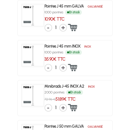
Pointes J 45 mm GALVA
GALVANISÉ
1000 pointes
En stock
10.90€ TTC
1
Pointes J 45 mm INOX
INOX
1000 pointes
En stock
35.90€ TTC
1
Minibrads J-45 INOX A2
INOX
2000 pointes
En stock
51.89€ TTC
72.96 €
1
Pointes J 50 mm GALVA
GALVANISÉ