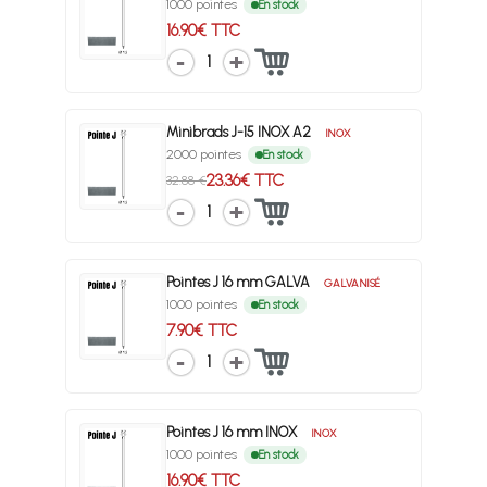
1000 pointes
En stock
16.90€ TTC
1
Minibrads J-15 INOX A2
INOX
2000 pointes
En stock
23.36€ TTC
32.88 €
1
Pointes J 16 mm GALVA
GALVANISÉ
1000 pointes
En stock
7.90€ TTC
1
Pointes J 16 mm INOX
INOX
1000 pointes
En stock
16.90€ TTC