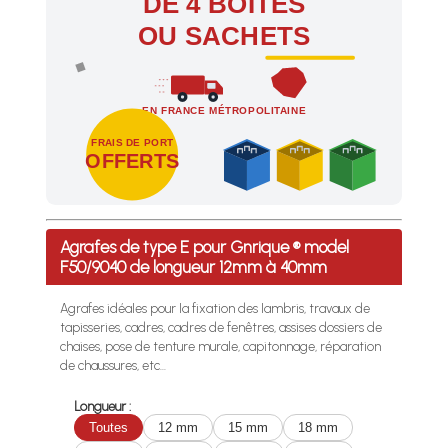
DE 4 BOÎTES
OU SACHETS
EN FRANCE MÉTROPOLITAINE
FRAIS DE PORT
OFFERTS
Profitez des Frais de port offerts en France métropolitaine 
Agrafes de type E pour Gnrique ® model
F50/9040 de longueur 12mm à 40mm
Agrafes idéales pour la fixation des lambris, travaux de
tapisseries, cadres, cadres de fenêtres, assises dossiers de
chaises, pose de tenture murale, capitonnage, réparation
de chaussures, etc...
Longueur :
Toutes
12 mm
15 mm
18 mm