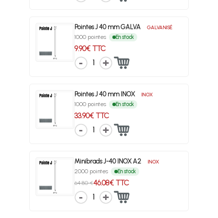
Pointes J 40 mm GALVA
GALVANISÉ
1000 pointes
En stock
9.90€ TTC
1
Pointes J 40 mm INOX
INOX
1000 pointes
En stock
33.90€ TTC
1
Minibrads J-40 INOX A2
INOX
2000 pointes
En stock
46.08€ TTC
64.80 €
1