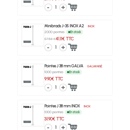
1
Minibrads J-35 INOX A2
INOX
2000 pointes
En stock
41.11€ TTC
57.84 €
1
Pointes J 38 mm GALVA
GALVANISÉ
1000 pointes
En stock
9.90€ TTC
1
Pointes J 38 mm INOX
INOX
1000 pointes
En stock
31.90€ TTC
1