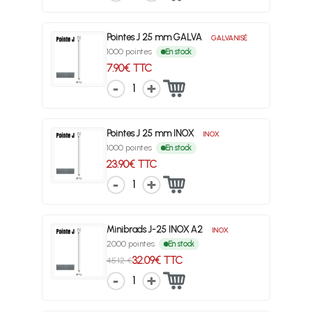
Pointes J 25 mm GALVA
GALVANISÉ
1000 pointes
En stock
7.90€ TTC
1
Pointes J 25 mm INOX
INOX
1000 pointes
En stock
23.90€ TTC
1
Minibrads J-25 INOX A2
INOX
2000 pointes
En stock
32.09€ TTC
45.12 €
1