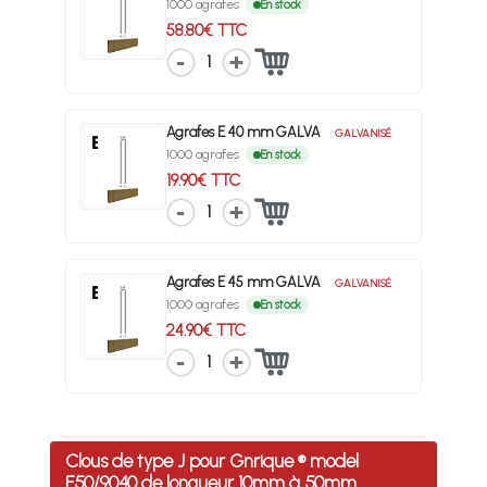
1000 agrafes
En stock
58.80€ TTC
1
Agrafes E 40 mm GALVA
GALVANISÉ
1000 agrafes
En stock
19.90€ TTC
1
Agrafes E 45 mm GALVA
GALVANISÉ
1000 agrafes
En stock
24.90€ TTC
1
Clous de type J pour Gnrique ® model
F50/9040 de longueur 10mm à 50mm