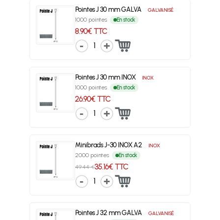
Pointes J 30 mm GALVA
GALVANISÉ
1000 pointes
En stock
8.90€ TTC
1
Pointes J 30 mm INOX
INOX
1000 pointes
En stock
26.90€ TTC
1
Minibrads J-30 INOX A2
INOX
2000 pointes
En stock
35.16€ TTC
49.44 €
1
Pointes J 32 mm GALVA
GALVANISÉ