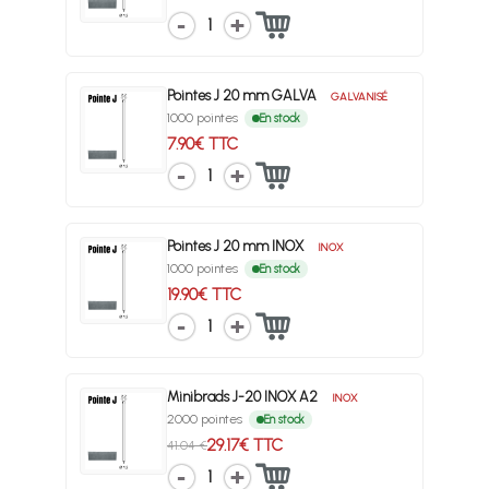
1
Pointes J 20 mm GALVA
GALVANISÉ
1000 pointes
En stock
7.90€ TTC
1
Pointes J 20 mm INOX
INOX
1000 pointes
En stock
19.90€ TTC
1
Minibrads J-20 INOX A2
INOX
2000 pointes
En stock
29.17€ TTC
41.04 €
1