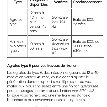
Type
Matières
Conditionnement
disponibles
12 mm à
40 mm,
Galvanisé
,
Agrafes
Boîte de 1000
plus
Inox 304 -
type E
agrafes
version 45
A2
mm
Galvanisé
,
Pointes /
Boîte de 1000 ou
10 mm à
Aluminium
,
Minibrads
2000, selon
50 mm
Inox / Inox
type J
référence
A2
Agrafes type E pour vos travaux de fixation
Les agrafes de type E, déclinées en longueurs de 12 à 40
mm et en version 45 mm, vous aident à ajuster la
pénétration dans le support selon l’épaisseur de vos
matériaux. Vous choisissez entre une finition
galvanisée
pour les usages courants et une finition
inox 304 - A2
lorsque vous recherchez une meilleure résistance à
l’humidité et aux environnements plus agressifs.