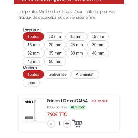
Les pointes Minibrads ou Brads "J" sont utilisées pour vos
travaux de décoration ou de menuiserie fine.
Longueur :
Toutes
10 mm
13 mm
15 mm
16 mm
20 mm
25 mm
30 mm
32 mm
35 mm
38 mm
40 mm
45 mm
50 mm
Matière :
Toutes
Galvanisé
Aluminium
Inox
Pointes J 10 mm GALVA
GALVANISÉ
1000 pointes
En stock
7.90€ TTC
1