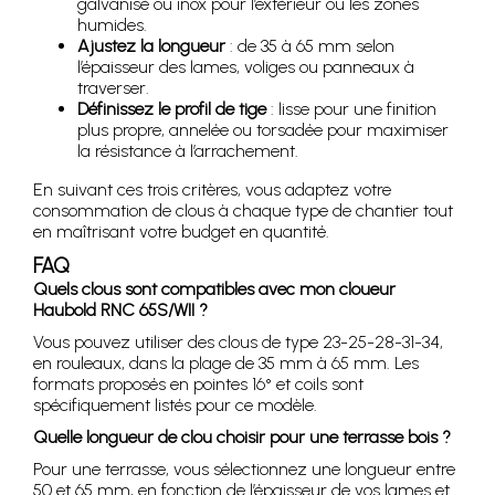
galvanisé ou inox pour l’extérieur ou les zones
humides.
Ajustez la longueur
: de 35 à 65 mm selon
l’épaisseur des lames, voliges ou panneaux à
traverser.
Définissez le profil de tige
: lisse pour une finition
plus propre, annelée ou torsadée pour maximiser
la résistance à l’arrachement.
En suivant ces trois critères, vous adaptez votre
consommation de clous à chaque type de chantier tout
en maîtrisant votre budget en quantité.
FAQ
Quels clous sont compatibles avec mon cloueur
Haubold RNC 65S/WII ?
Vous pouvez utiliser des clous de type 23-25-28-31-34,
en rouleaux, dans la plage de 35 mm à 65 mm. Les
formats proposés en pointes 16° et coils sont
spécifiquement listés pour ce modèle.
Quelle longueur de clou choisir pour une terrasse bois ?
Pour une terrasse, vous sélectionnez une longueur entre
50 et 65 mm, en fonction de l’épaisseur de vos lames et