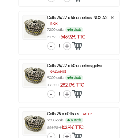
Coils 25/27 x 55 annelées INOX A2 TB
INOX
7200 coils
En stock
645.92€ TTC
889.92 €
1
Coils 25/27 x 60 annelées galva
GALVANISÉ
9000 coils
En stock
282.19€ TTC
388.80 €
1
Coils 25 x 60 lisses
ACIER
9000 coils
En stock
163.91€ TTC
225.72 €
1