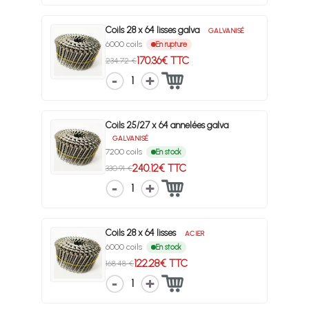
Coils 28 x 64 lisses galva
GALVANISÉ
6000 coils
En rupture
170.36€ TTC
234.72 €
1
Coils 25/27 x 64 annelées galva
GALVANISÉ
7200 coils
En stock
240.12€ TTC
330.91 €
1
Coils 28 x 64 lisses
ACIER
6000 coils
En stock
122.28€ TTC
168.48 €
1