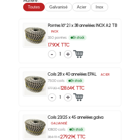
Matière :
Toutes
Galvanisé
Acier
Inox
Pointes 16° 2.1 x 38 annelées INOX A2 TB
INOX
350 pointes
En stock
17.90€ TTC
1
Coils 28 x 40 annelées EPAL
ACIER
7500 coils
En stock
128.64€ TTC
177.30 €
1
Coils 23/25 x 45 annelées galva
GALVANISÉ
10800 coils
En stock
279.29€ TTC
384.91 €