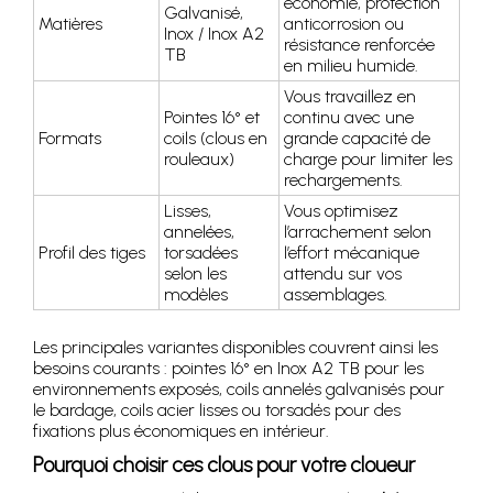
économie, protection
Galvanisé,
Matières
anticorrosion ou
Inox / Inox A2
résistance renforcée
TB
en milieu humide.
Vous travaillez en
Pointes 16° et
continu avec une
Formats
coils (clous en
grande capacité de
rouleaux)
charge pour limiter les
rechargements.
Lisses,
Vous optimisez
annelées,
l’arrachement selon
Profil des tiges
torsadées
l’effort mécanique
selon les
attendu sur vos
modèles
assemblages.
Les principales variantes disponibles couvrent ainsi les
besoins courants : pointes 16° en Inox A2 TB pour les
environnements exposés, coils annelés galvanisés pour
le bardage, coils acier lisses ou torsadés pour des
fixations plus économiques en intérieur.
Pourquoi choisir ces clous pour votre cloueur