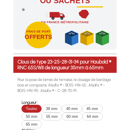
OU SACHETS
EN FRANCE MÉTROPOLITAINE
FRAIS DE PORT
OFFERTS
Profitez des Frais de port offerts en France métropolitaine 
Clous de type 23-25-28-31-34 pour Haubold ®
RNC 65S/WII de longueur 35mm à 65mm
Pour la pose de lames de terrasse, le clouage de bardage
bois et composite. Alsafix ® - BOIS-HN-65 ; Alsafix ® -
BOIS-HN-90 ; Alsafix ® - C-28-70-P1...
Longueur :
Toutes
38 mm
40 mm
45 mm
50 mm
55 mm
60 mm
64 mm
65 mm