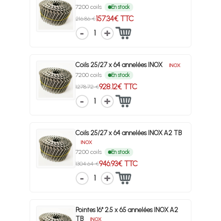
7200 coils
En stock
157.34€ TTC
216.86 €
1
Coils 25/27 x 64 annelées INOX
INOX
7200 coils
En stock
928.12€ TTC
1278.72 €
1
Coils 25/27 x 64 annelées INOX A2 TB
INOX
7200 coils
En stock
946.93€ TTC
1304.64 €
1
Pointes 16° 2.5 x 65 annelées INOX A2
TB
INOX