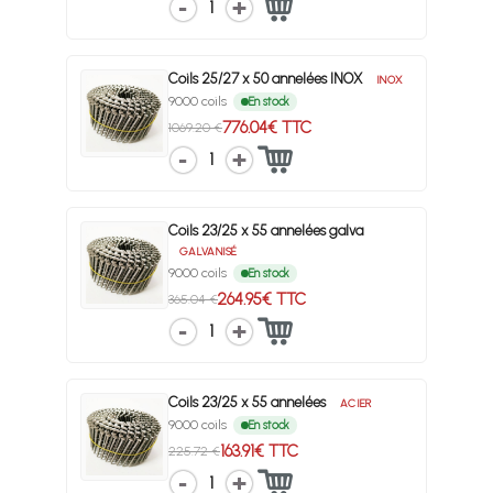
1
Coils 25/27 x 50 annelées INOX
INOX
9000 coils
En stock
776.04€ TTC
1069.20 €
1
Coils 23/25 x 55 annelées galva
GALVANISÉ
9000 coils
En stock
264.95€ TTC
365.04 €
1
Coils 23/25 x 55 annelées
ACIER
9000 coils
En stock
163.91€ TTC
225.72 €
1