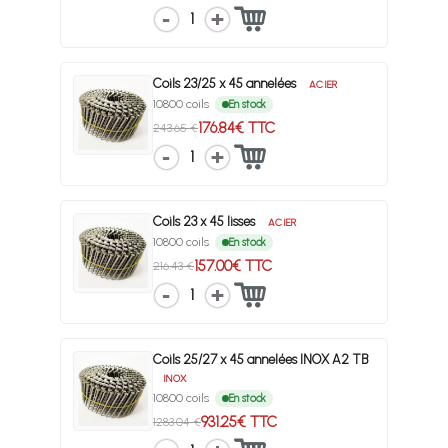
1
Coils 23/25 x 45 annelées
ACIER
10800 coils
En stock
176.84€ TTC
243.65 €
1
Coils 23 x 45 lisses
ACIER
10800 coils
En stock
157.00€ TTC
216.43 €
1
Coils 25/27 x 45 annelées INOX A2 TB
INOX
10800 coils
En stock
931.25€ TTC
1283.04 €