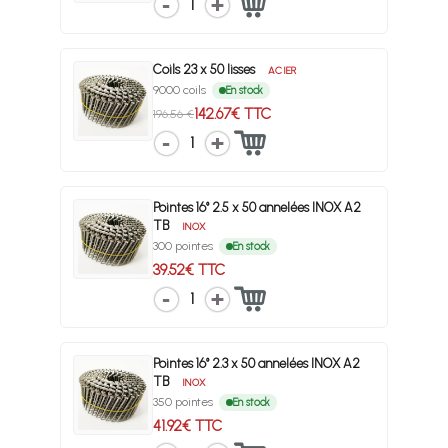
1
Coils 23 x 50 lisses
ACIER
9000 coils
En stock
142.67€ TTC
196.56 €
1
Pointes 16° 2.5 x 50 annelées INOX A2
TB
INOX
300 pointes
En stock
39.52€ TTC
1
Pointes 16° 2.3 x 50 annelées INOX A2
TB
INOX
350 pointes
En stock
41.92€ TTC