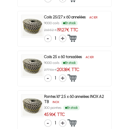
Coils 25/27 x 60 annelées
ACIER
9000 coils
En stock
191.27€ TTC
263.52 €
1
Coils 25 x 60 torsadées
ACIER
9000 coils
En stock
201.38€ TTC
277.56 €
1
Pointes 16° 2.5 x 60 annelées INOX A2
TB
INOX
300 pointes
En stock
45.96€ TTC
1