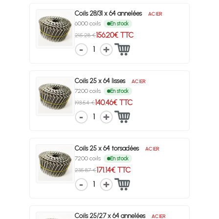
Coils 28/31 x 64 annelées
ACIER
6000 coils
En stock
156.20€ TTC
215.28 €
1
Coils 25 x 64 lisses
ACIER
7200 coils
En stock
140.46€ TTC
193.54 €
1
Coils 25 x 64 torsadées
ACIER
7200 coils
En stock
171.14€ TTC
235.87 €
1
Coils 25/27 x 64 annelées
ACIER