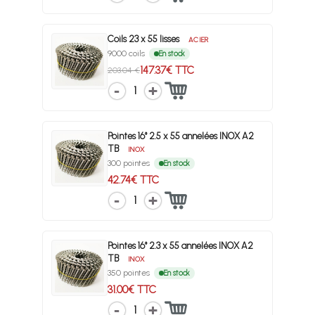
Coils 23 x 55 lisses
ACIER
9000 coils
En stock
147.37€ TTC
203.04 €
1
Pointes 16° 2.5 x 55 annelées INOX A2
TB
INOX
300 pointes
En stock
42.74€ TTC
1
Pointes 16° 2.3 x 55 annelées INOX A2
TB
INOX
350 pointes
En stock
31.00€ TTC
1