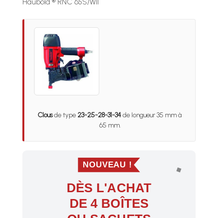
Haubold ® RNC 65S/WII
Clous
de type
23-25-28-31-34
de longueur 35 mm à
65 mm.
NOUVEAU !
DÈS L'ACHAT
DE 4 BOÎTES