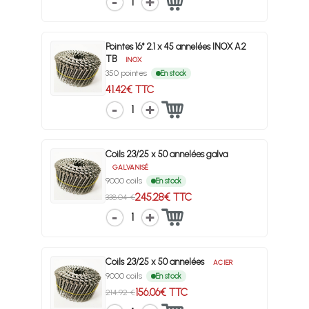
1
Pointes 16° 2.1 x 45 annelées INOX A2
TB
INOX
350 pointes
En stock
41.42€ TTC
1
Coils 23/25 x 50 annelées galva
GALVANISÉ
9000 coils
En stock
245.28€ TTC
338.04 €
1
Coils 23/25 x 50 annelées
ACIER
9000 coils
En stock
156.06€ TTC
214.92 €