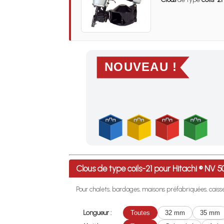
NOUVEAU !
Profitez des Frais de port offerts en France m
Clous de type coils-21 pour Hitachi ® N
Pour chalets, bardages, maisons préfabriquées, caisses
Longueur :
Toutes
32 mm
35 mm