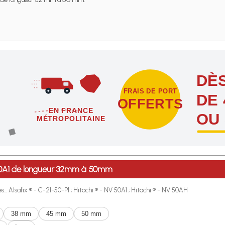
DÈS
FRAIS DE PORT
DE 
OFFERTS
EN FRANCE
OU
MÉTROPOLITAINE
étropolitaine dès l'achat de 4 sachets ou boîtes d'agrafes ou de poi
V 50A1 de longueur 32mm à 50mm
... Alsafix ® - C-21-50-P1 ; Hitachi ® - NV 50A1 ; Hitachi ® - NV 50AH
38 mm
45 mm
50 mm