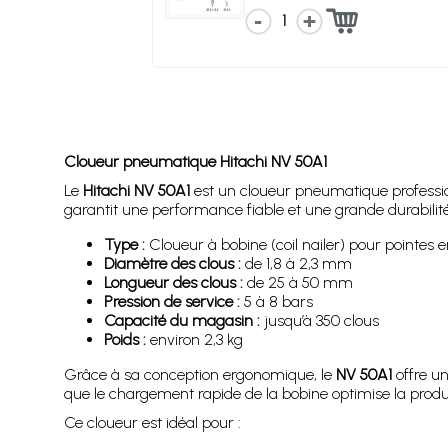
1
Cloueur pneumatique Hitachi NV 50A1
Le
Hitachi NV 50A1
est un cloueur pneumatique profession
garantit une performance fiable et une grande durabilité
Type :
Cloueur à bobine (coil nailer) pour pointes 
Diamètre des clous :
de 1,8 à 2,3 mm
Longueur des clous :
de 25 à 50 mm
Pression de service :
5 à 8 bars
Capacité du magasin :
jusqu’à 350 clous
Poids :
environ 2,3 kg
Grâce à sa conception ergonomique, le
NV 50A1
offre un
que le chargement rapide de la bobine optimise la produc
Ce cloueur est idéal pour :