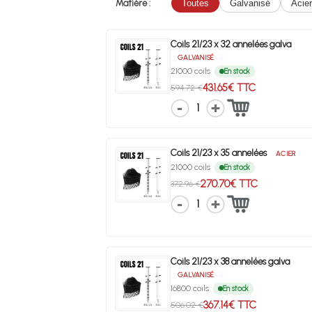
Matière :
Toutes
Galvanisé
Acier
Coils 21/23 x 32 annelées galva
GALVANISÉ
21000 coils
En stock
431.65€ TTC
594.72 €
1
Coils 21/23 x 35 annelées
ACIER
21000 coils
En stock
270.70€ TTC
372.96 €
1
Coils 21/23 x 38 annelées galva
GALVANISÉ
16800 coils
En stock
367.14€ TTC
506.02 €