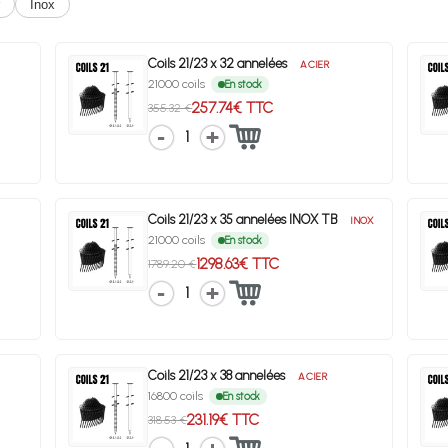
Inox
Coils 21/23 x 32 annelées
ACIER
21000 coils
En stock
257.74€ TTC
355.32 €
1
Coils 21/23 x 35 annelées INOX TB
INOX
21000 coils
En stock
1298.63€ TTC
1789.20 €
1
Coils 21/23 x 38 annelées
ACIER
16800 coils
En stock
231.19€ TTC
318.53 €