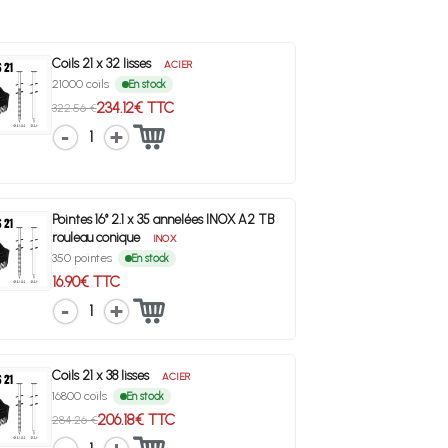
Coils 21 x 32 lisses
ACIER
21000 coils
En stock
234.12€ TTC
322.56 €
1
Pointes 16° 2.1 x 35 annelées INOX A2 TB
rouleau conique
INOX
350 pointes
En stock
16.90€ TTC
1
Coils 21 x 38 lisses
ACIER
16800 coils
En stock
206.18€ TTC
284.26 €