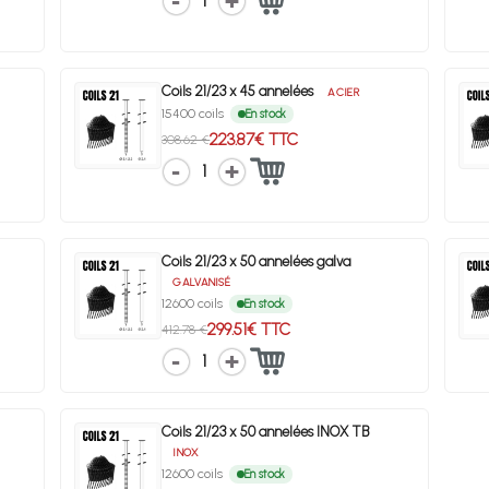
1
Coils 21/23 x 45 annelées
ACIER
15400 coils
En stock
223.87€ TTC
308.62 €
1
Coils 21/23 x 50 annelées galva
GALVANISÉ
12600 coils
En stock
299.51€ TTC
412.78 €
1
Coils 21/23 x 50 annelées INOX TB
INOX
12600 coils
En stock