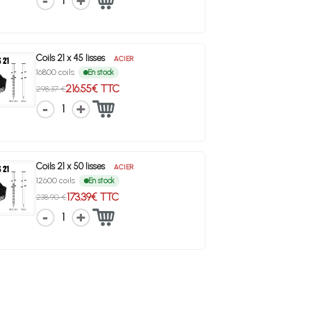
1
Coils 21 x 45 lisses
ACIER
16800 coils
En stock
216.55€ TTC
298.37 €
1
Coils 21 x 50 lisses
ACIER
12600 coils
En stock
173.39€ TTC
238.90 €
1