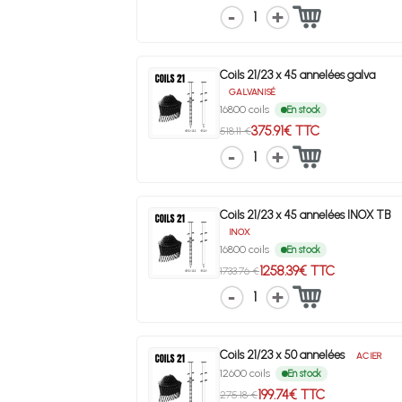
1
Coils 21/23 x 45 annelées galva
GALVANISÉ
16800 coils
En stock
375.91€ TTC
518.11 €
1
Coils 21/23 x 45 annelées INOX TB
INOX
16800 coils
En stock
1258.39€ TTC
1733.76 €
1
Coils 21/23 x 50 annelées
ACIER
12600 coils
En stock
199.74€ TTC
275.18 €