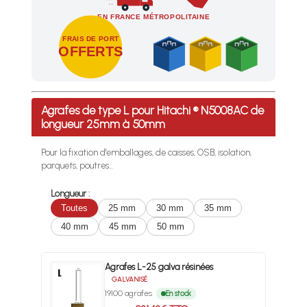
EN FRANCE MÉTROPOLITAINE
FRAIS DE PORT
OFFERTS
Profitez des Frais de port offerts en France métropolitaine 
Agrafes de type L pour Hitachi ® N5008AC de
longueur 25mm à 50mm
Pour la fixation d'emballages, de caisses, OSB, isolation,
parquets, poutres...
Longueur :
Toutes
25 mm
30 mm
35 mm
40 mm
45 mm
50 mm
Agrafes L-25 galva résinées
GALVANISÉ
19100 agrafes
En stock