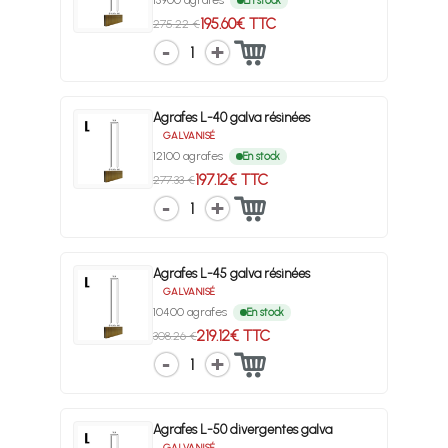
En stock
195.60€ TTC
275.22 €
1
Agrafes L-40 galva résinées
GALVANISÉ
12100 agrafes
En stock
197.12€ TTC
277.33 €
1
Agrafes L-45 galva résinées
GALVANISÉ
10400 agrafes
En stock
219.12€ TTC
308.26 €
1
Agrafes L-50 divergentes galva
GALVANISÉ