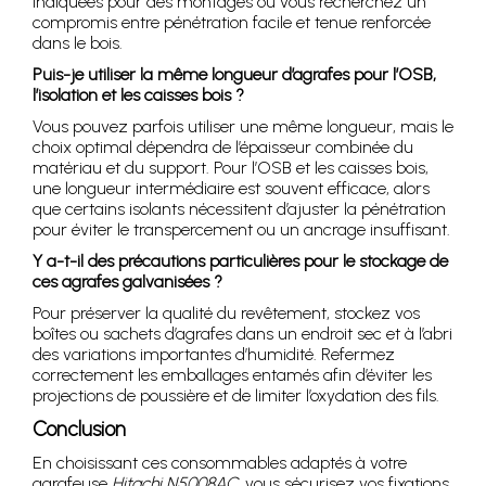
indiquées pour des montages où vous recherchez un
compromis entre pénétration facile et tenue renforcée
dans le bois.
Puis-je utiliser la même longueur d’agrafes pour l’OSB,
l’isolation et les caisses bois ?
Vous pouvez parfois utiliser une même longueur, mais le
choix optimal dépendra de l’épaisseur combinée du
matériau et du support. Pour l’OSB et les caisses bois,
une longueur intermédiaire est souvent efficace, alors
que certains isolants nécessitent d’ajuster la pénétration
pour éviter le transpercement ou un ancrage insuffisant.
Y a-t-il des précautions particulières pour le stockage de
ces agrafes galvanisées ?
Pour préserver la qualité du revêtement, stockez vos
boîtes ou sachets d’agrafes dans un endroit sec et à l’abri
des variations importantes d’humidité. Refermez
correctement les emballages entamés afin d’éviter les
projections de poussière et de limiter l’oxydation des fils.
Conclusion
En choisissant ces consommables adaptés à votre
agrafeuse
Hitachi N5008AC
, vous sécurisez vos fixations