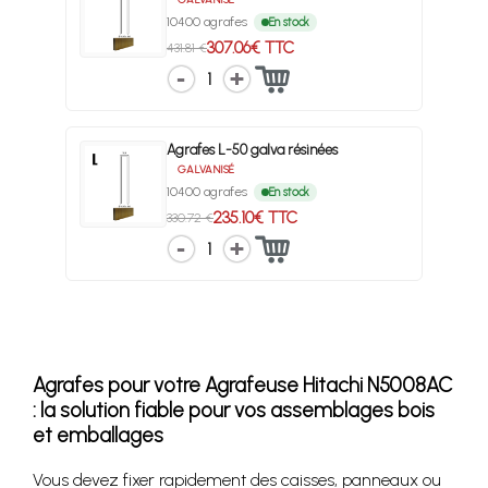
10400 agrafes
En stock
307.06€ TTC
431.81 €
1
Agrafes L-50 galva résinées
GALVANISÉ
10400 agrafes
En stock
235.10€ TTC
330.72 €
1
Agrafes pour votre Agrafeuse Hitachi N5008AC
: la solution fiable pour vos assemblages bois
et emballages
Vous devez fixer rapidement des caisses, panneaux ou