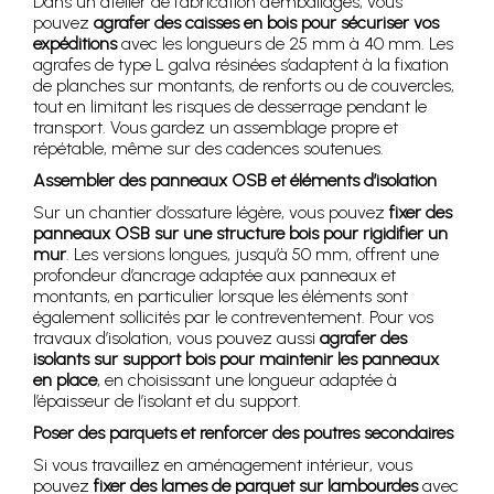
Dans un atelier de fabrication d’emballages, vous
pouvez
agrafer des caisses en bois pour sécuriser vos
expéditions
avec les longueurs de 25 mm à 40 mm. Les
agrafes de type L galva résinées s’adaptent à la fixation
de planches sur montants, de renforts ou de couvercles,
tout en limitant les risques de desserrage pendant le
transport. Vous gardez un assemblage propre et
répétable, même sur des cadences soutenues.
Assembler des panneaux OSB et éléments d’isolation
Sur un chantier d’ossature légère, vous pouvez
fixer des
panneaux OSB sur une structure bois pour rigidifier un
mur
. Les versions longues, jusqu’à 50 mm, offrent une
profondeur d’ancrage adaptée aux panneaux et
montants, en particulier lorsque les éléments sont
également sollicités par le contreventement. Pour vos
travaux d’isolation, vous pouvez aussi
agrafer des
isolants sur support bois pour maintenir les panneaux
en place
, en choisissant une longueur adaptée à
l’épaisseur de l’isolant et du support.
Poser des parquets et renforcer des poutres secondaires
Si vous travaillez en aménagement intérieur, vous
pouvez
fixer des lames de parquet sur lambourdes
avec