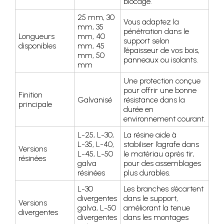
blocage.
25 mm, 30
Vous adaptez la
mm, 35
pénétration dans le
Longueurs
mm, 40
support selon
disponibles
mm, 45
l’épaisseur de vos bois,
mm, 50
panneaux ou isolants.
mm
Une protection conçue
pour offrir une bonne
Finition
Galvanisé
résistance dans la
principale
durée en
environnement courant.
L-25, L-30,
La résine aide à
L-35, L-40,
stabiliser l’agrafe dans
Versions
L-45, L-50
le matériau après tir,
résinées
galva
pour des assemblages
résinées
plus durables.
L-30
Les branches s’écartent
divergentes
dans le support,
Versions
galva, L-50
améliorant la tenue
divergentes
divergentes
dans les montages