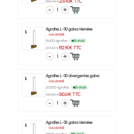
231.43€ TTC
325.46 €
1
Agrafes L-30 galva résinées
GALVANISÉ
15600 agrafes
En stock
192.90€ TTC
271.44 €
1
Agrafes L-30 divergentes galva
GALVANISÉ
20000 agrafes
En stock
310.61€ TTC
436.80 €
1
Agrafes L-35 galva résinées
GALVANISÉ
13900 agrafes