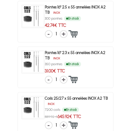
Pointes 16° 2.5 x 55 annelées INOX A2
TB
INOX
300 pointes
En stock
42.74€ TTC
1
Pointes 16° 2.3 x 55 annelées INOX A2
TB
INOX
350 pointes
En stock
31.00€ TTC
1
Coils 25/27 x 55 annelées INOX A2 TB
INOX
7200 coils
En stock
645.92€ TTC
889.92 €
1