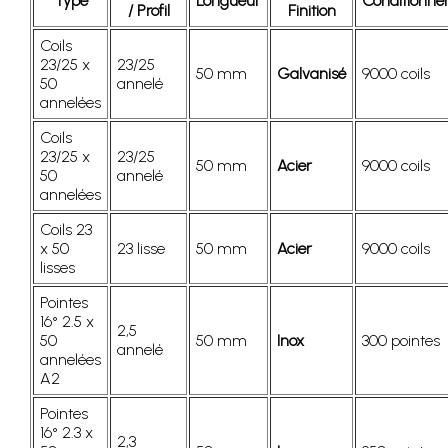
Type
Longueur
Conditionn
/ Profil
Finition
Coils
23/25 x
23/25
50 mm
Galvanisé
9000 coils
50
annelé
annelées
Coils
23/25 x
23/25
50 mm
Acier
9000 coils
50
annelé
annelées
Coils 23
x 50
23 lisse
50 mm
Acier
9000 coils
lisses
Pointes
16° 2.5 x
2,5
50
50 mm
Inox
300 pointes
annelé
annelées
A2
Pointes
16° 2.3 x
2,3