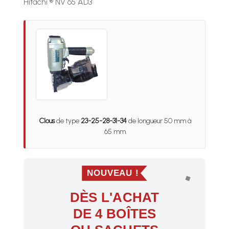
Hitachi ® NV 65 AD3
Clous
de type
23-25-28-31-34
de longueur 50 mm à
65 mm.
NOUVEAU !
DÈS L'ACHAT
DE 4 BOÎTES