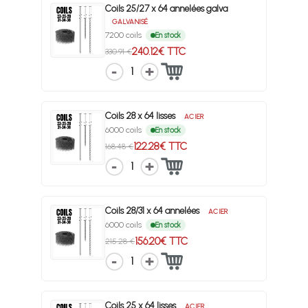
Coils 25/27 x 64 annelées galva
GALVANISÉ
7200 coils
En stock
240.12€ TTC
330.91 €
1
Coils 28 x 64 lisses
ACIER
6000 coils
En stock
122.28€ TTC
168.48 €
1
Coils 28/31 x 64 annelées
ACIER
6000 coils
En stock
156.20€ TTC
215.28 €
1
Coils 25 x 64 lisses
ACIER