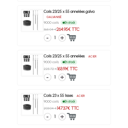
Coils 23/25 x 55 annelées galva
GALVANISÉ
9000 coils
En stock
264.95€ TTC
365.04 €
1
Coils 23/25 x 55 annelées
ACIER
9000 coils
En stock
163.91€ TTC
225.72 €
1
Coils 23 x 55 lisses
ACIER
9000 coils
En stock
147.37€ TTC
203.04 €
1