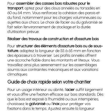
Pour
assembler des caisses bois robustes pour le
transport
, optez pour des clous annelés ou torsadés en
60 ou 64 mm. Vous renforcez la cohésion des parois et
du fond, notamment pour les charges volumineuses ou
sujettes aux chocs. Le choix de l’acier ou du galvanisé se
fait selon l’environnement de stockage et la durée
d’utilisation prévue.
Réaliser des travaux de construction et d’ossature bois
Pour
structurer des éléments d’ossature bois ou de sous-
toiture
, adaptez la longueur de 55 à 65 mm en fonction
des épaisseurs à traverser. Les profils annelés offrent
une accroche fiable dans les montants et liteaux. Vous
travaillez ainsi plus sereinement sur les assemblages
soumis aux contraintes mécaniques et aux variations
climatiques.
Guide de choix rapide selon votre chantier
Pour un usage intérieur ou abrité, l’
acier
suffit largement
et vous offre une fixation efficace sur bois standards. Dès
que le bois est exposé à l’humidité ou aux intempéries,
choisissez le
galvanisé
ou l’
inox
pour protéger vos
fixations dans le temps. Ajustez ensuite la longueur