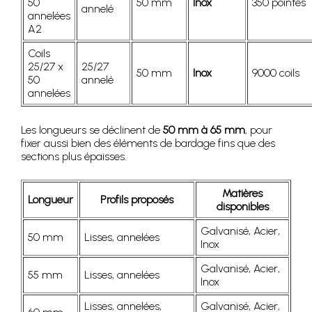
50
50 mm
Inox
350 pointes
annelé
annelées
A2
Coils
25/27 x
25/27
50 mm
Inox
9000 coils
50
annelé
annelées
Les longueurs se déclinent de
50 mm à 65 mm
, pour
fixer aussi bien des éléments de bardage fins que des
sections plus épaisses.
Matières
Longueur
Profils proposés
disponibles
Galvanisé, Acier,
50 mm
Lisses, annelées
Inox
Galvanisé, Acier,
55 mm
Lisses, annelées
Inox
Lisses, annelées,
Galvanisé, Acier,