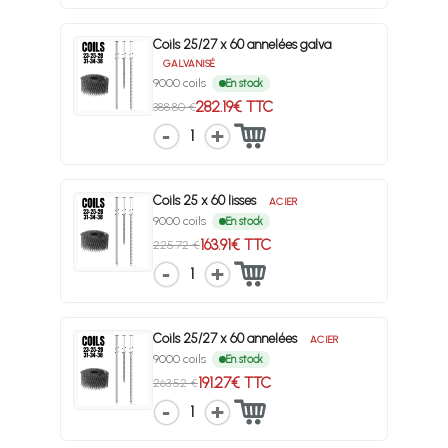
Coils 25/27 x 60 annelées galva
GALVANISÉ
9000 coils
En stock
282.19€ TTC
388.80 €
1
Coils 25 x 60 lisses
ACIER
9000 coils
En stock
163.91€ TTC
225.72 €
1
Coils 25/27 x 60 annelées
ACIER
9000 coils
En stock
191.27€ TTC
263.52 €
1