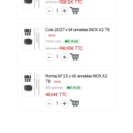
928.12€ TTC
1278.72 €
1
Coils 25/27 x 64 annelées INOX A2 TB
INOX
7200 coils
En stock
946.93€ TTC
1304.64 €
1
Pointes 16° 2.5 x 65 annelées INOX A2
TB
INOX
300 pointes
En stock
48.64€ TTC
1