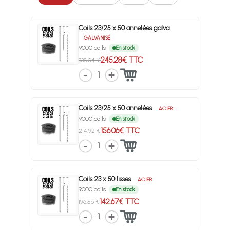
Coils 23/25 x 50 annelées galva
GALVANISÉ
9000 coils
En stock
245.28€ TTC
338.04 €
1
Coils 23/25 x 50 annelées
ACIER
9000 coils
En stock
156.06€ TTC
214.92 €
1
Coils 23 x 50 lisses
ACIER
9000 coils
En stock
142.67€ TTC
196.56 €
1