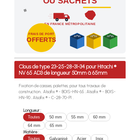
OU SACHETS
EN FRANCE MÉTROPOLITAINE
FRAIS DE PORT
OFFERTS
Profitez des Frais de port offerts en France métropolitaine 
Clous de type 23-25-28-31-34 pour Hitachi ®
NV 65 AD3 de longueur 50mm à 65mm
Fixation de caisses, palettes, pour tous travaux de
construction... Alsafix ® - BOIS-HN-65 ; Alsafix ® - BOIS-
HN-90 ; Alsafix ® - C-28-70-P1 ..
Longueur :
Toutes
50 mm
55 mm
60 mm
64 mm
65 mm
Matière :
Toutes
Galvanisé
Acier
Inox