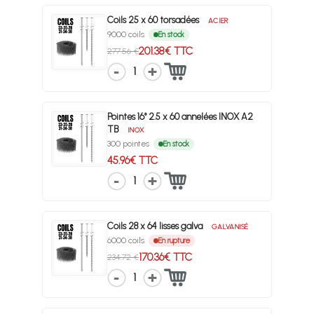
Coils 25 x 60 torsadées
ACIER
9000 coils
En stock
201.38€ TTC
277.56 €
1
Pointes 16° 2.5 x 60 annelées INOX A2
TB
INOX
300 pointes
En stock
45.96€ TTC
1
Coils 28 x 64 lisses galva
GALVANISÉ
6000 coils
En rupture
170.36€ TTC
234.72 €
1