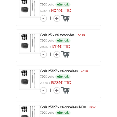
7200 coils
En stock
140.46€ TTC
193.54 €
1
Coils 25 x 64 torsadées
ACIER
7200 coils
En stock
171.14€ TTC
235.87 €
1
Coils 25/27 x 64 annelées
ACIER
7200 coils
En stock
157.34€ TTC
216.86 €
1
Coils 25/27 x 64 annelées INOX
INOX
7200 coils
En stock