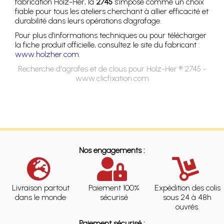
fabrication Holz-Her, la
2745
s’impose comme un choix
fiable pour tous les ateliers cherchant à allier efficacité et
durabilité dans leurs opérations d’agrafage.
Pour plus d’informations techniques ou pour télécharger
la fiche produit officielle, consultez le site du fabricant :
www.holzher.com
.
Recherche d'agrafes et de clous pour Holz-Her ® 2745 -
www.clicfixation.com
Nos engagements :
Livraison partout
Paiement 100%
Expédition des colis
dans le monde
sécurisé
sous 24 à 48h
ouvrés.
Paiement sécurisé :