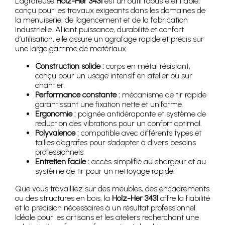
L’agrafeuse
Holz-Her 3431
est un outil robuste et fiable,
conçu pour les travaux exigeants dans les domaines de
la menuiserie, de l’agencement et de la fabrication
industrielle. Alliant puissance, durabilité et confort
d’utilisation, elle assure un agrafage rapide et précis sur
une large gamme de matériaux.
Construction solide :
corps en métal résistant,
conçu pour un usage intensif en atelier ou sur
chantier.
Performance constante :
mécanisme de tir rapide
garantissant une fixation nette et uniforme.
Ergonomie :
poignée antidérapante et système de
réduction des vibrations pour un confort optimal.
Polyvalence :
compatible avec différents types et
tailles d’agrafes pour s’adapter à divers besoins
professionnels.
Entretien facile :
accès simplifié au chargeur et au
système de tir pour un nettoyage rapide.
Que vous travailliez sur des meubles, des encadrements
ou des structures en bois, la
Holz-Her 3431
offre la fiabilité
et la précision nécessaires à un résultat professionnel.
Idéale pour les artisans et les ateliers recherchant une