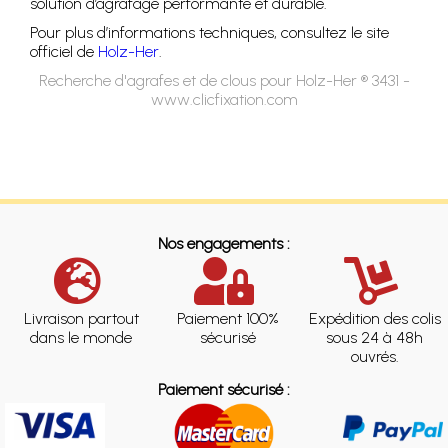
solution d’agrafage performante et durable.
Pour plus d’informations techniques, consultez le site
officiel de
Holz-Her
.
Recherche d'agrafes et de clous pour Holz-Her ® 3431 -
www.clicfixation.com
Nos engagements :
Livraison partout
Paiement 100%
Expédition des colis
dans le monde
sécurisé
sous 24 à 48h
ouvrés.
Paiement sécurisé :