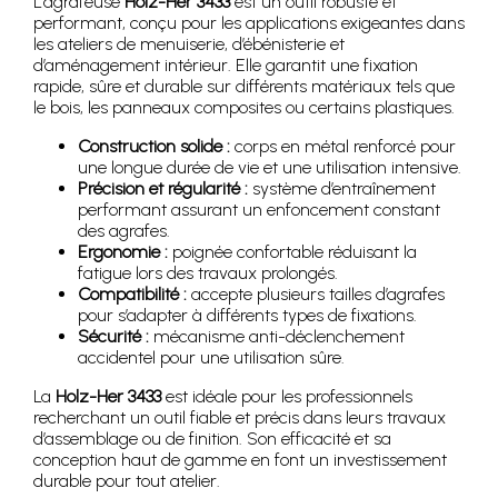
L’agrafeuse
Holz-Her 3433
est un outil robuste et
performant, conçu pour les applications exigeantes dans
les ateliers de menuiserie, d’ébénisterie et
d’aménagement intérieur. Elle garantit une fixation
rapide, sûre et durable sur différents matériaux tels que
le bois, les panneaux composites ou certains plastiques.
Construction solide :
corps en métal renforcé pour
une longue durée de vie et une utilisation intensive.
Précision et régularité :
système d’entraînement
performant assurant un enfoncement constant
des agrafes.
Ergonomie :
poignée confortable réduisant la
fatigue lors des travaux prolongés.
Compatibilité :
accepte plusieurs tailles d’agrafes
pour s’adapter à différents types de fixations.
Sécurité :
mécanisme anti-déclenchement
accidentel pour une utilisation sûre.
La
Holz-Her 3433
est idéale pour les professionnels
recherchant un outil fiable et précis dans leurs travaux
d’assemblage ou de finition. Son efficacité et sa
conception haut de gamme en font un investissement
durable pour tout atelier.