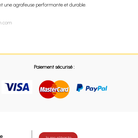
nt une agrafeuse performante et durable.
on.com
Paiement sécurisé :
de
Je me rétracte