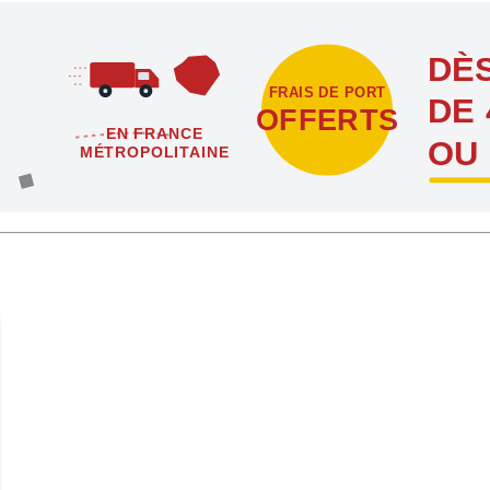
DÈS
FRAIS DE PORT
DE 
OFFERTS
EN FRANCE
OU
MÉTROPOLITAINE
étropolitaine dès l'achat de 4 sachets ou boîtes d'agrafes ou de poi