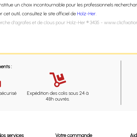
stitue un choix incontournable pour les professionnels rechercha
t outil, consultez le site officiel de
Holz-Her
.
rche d'agrafes et de clous pour Holz-Her ® 3435 - www.clicfixati
ents :
sécurisé
Expédition des colis sous 24 à
48h ouvrés.
Nos services
Votre commande
Ai