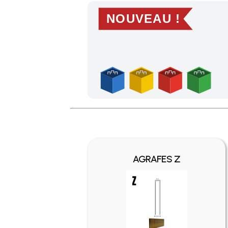
NOUVEAU !
Profitez des Frais de port offerts en France m
AGRAFES Z