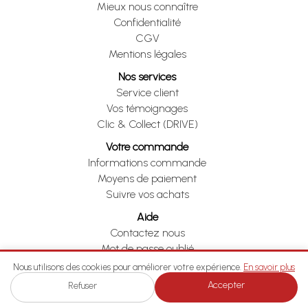
Mieux nous connaître
Confidentialité
CGV
Mentions légales
Nos services
Service client
Vos témoignages
Clic & Collect (DRIVE)
Votre commande
Informations commande
Moyens de paiement
Suivre vos achats
Aide
Contactez nous
Mot de passe oublié
Je me rétracte
Nous utilisons des cookies pour améliorer votre expérience.
En savoir plus
Accepter
Refuser
Je me rétracte