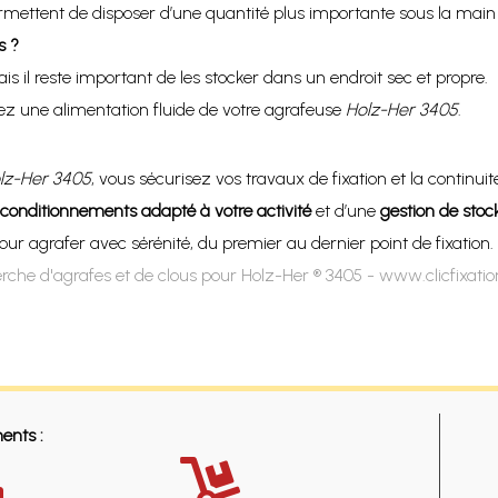
ermettent de disposer d’une quantité plus importante sous la main e
s ?
s il reste important de les stocker dans un endroit sec et propre.
z une alimentation fluide de votre agrafeuse
Holz-Her 3405
.
lz-Her 3405
, vous sécurisez vos travaux de fixation et la continuit
 conditionnements adapté à votre activité
et d’une
gestion de stock
our agrafer avec sérénité, du premier au dernier point de fixation.
rche d'agrafes et de clous pour Holz-Her ® 3405 - www.clicfixati
ents :