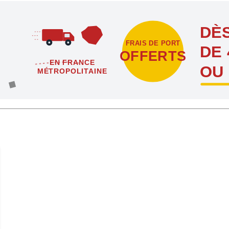
DÈS
FRAIS DE PORT
DE 
OFFERTS
EN FRANCE
OU
MÉTROPOLITAINE
étropolitaine dès l'achat de 4 sachets ou boîtes d'agrafes ou de poi