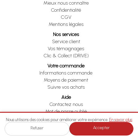
Mieux nous connaître
Confidentialité
CGV
Mentions légales
Nos services
Service client
Vos témoignages
Clic & Collect (DRIVE)
Votre commande
Informations commande
Moyens de paiement
Suivre vos achats
Aide
Contactez nous
Mot de passe oublié
Je me rétracte
Nous utilisons des cookies pour améliorer votre expérience.
En savoir plus
Accepter
Refuser
Je me rétracte