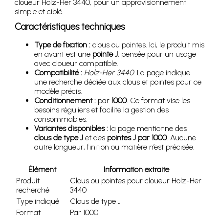
cloueur Holz-Her 3440, pour un approvisionnement
simple et ciblé.
Caractéristiques techniques
Type de fixation :
clous ou pointes. Ici, le produit mis
en avant est une
pointe J
, pensée pour un usage
avec cloueur compatible.
Compatibilité :
Holz-Her 3440
. La page indique
une recherche dédiée aux clous et pointes pour ce
modèle précis.
Conditionnement :
par
1000
. Ce format vise les
besoins réguliers et facilite la gestion des
consommables.
Variantes disponibles :
la page mentionne des
clous de type J
et des
pointes J par 1000
. Aucune
autre longueur, finition ou matière n’est précisée.
Élément
Information extraite
Produit
Clous ou pointes pour cloueur Holz-Her
recherché
3440
Type indiqué
Clous de type J
Format
Par 1000