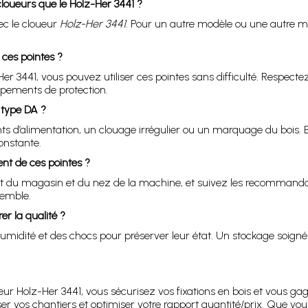
cloueurs que le Holz-Her 3441 ?
ec le cloueur
Holz-Her 3441
. Pour un autre modèle ou une autre m
 ces pointes ?
-Her 3441, vous pouvez utiliser ces pointes sans difficulté. Respect
uipements de protection.
e type DA ?
s d’alimentation, un clouage irrégulier ou un marquage du bois. E
onstante.
nt de ces pointes ?
’état du magasin et du nez de la machine, et suivez les recommanda
semble.
er la qualité ?
’humidité et des chocs pour préserver leur état. Un stockage soigné
eur Holz-Her 3441, vous sécurisez vos fixations en bois et vous gag
ser vos chantiers et optimiser votre rapport quantité/prix. Que v