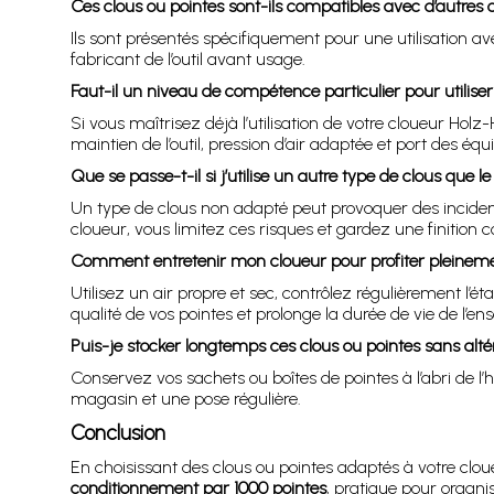
Ces clous ou pointes sont-ils compatibles avec d’autres 
Ils sont présentés spécifiquement pour une utilisation av
fabricant de l’outil avant usage.
Faut-il un niveau de compétence particulier pour utiliser
Si vous maîtrisez déjà l’utilisation de votre cloueur Holz
maintien de l’outil, pression d’air adaptée et port des éq
Que se passe-t-il si j’utilise un autre type de clous que l
Un type de clous non adapté peut provoquer des incident
cloueur, vous limitez ces risques et gardez une finition c
Comment entretenir mon cloueur pour profiter pleineme
Utilisez un air propre et sec, contrôlez régulièrement l
qualité de vos pointes et prolonge la durée de vie de l’en
Puis-je stocker longtemps ces clous ou pointes sans altér
Conservez vos sachets ou boîtes de pointes à l’abri de l
magasin et une pose régulière.
Conclusion
En choisissant des clous ou pointes adaptés à votre clou
conditionnement par 1000 pointes
, pratique pour organi