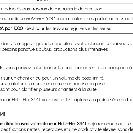
nt adaptés aux travaux de menuiserie de précision.
 pneumatique
Holz-Her 3441
pour maintenir ses performances opti
DA par 1000
, idéal pour les travaux réguliers et les séries.
 dans le magasin grande capacité de votre cloueur, ce qui vous aid
besoins ponctuels qu’aux productions plus intensives.
, vous pouvez sélectionner le conditionnement qui correspond à v
uit sur un chantier ou pour un volume de pose limité.
er en atelier de menuiserie ou en entreprise de pose.
sant pour planifier plusieurs chantiers à la suite.
oueur Holz-Her 3441, vous évitez les ruptures en pleine série de fi
441
n directe avec votre cloueur Holz-Her 3441
, déjà reconnu pour sa 
s fixations nettes, répétables et une productivité élevée, sans 