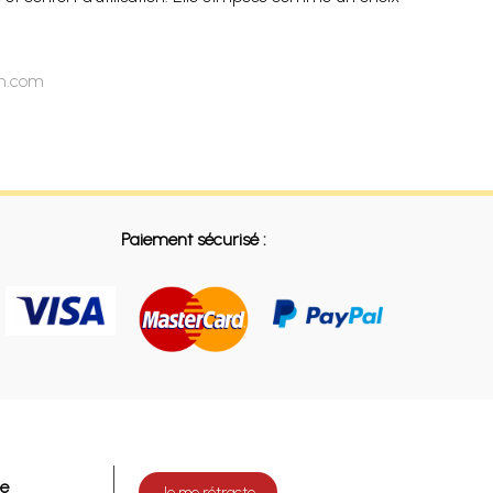
on.com
Paiement sécurisé :
de
Je me rétracte