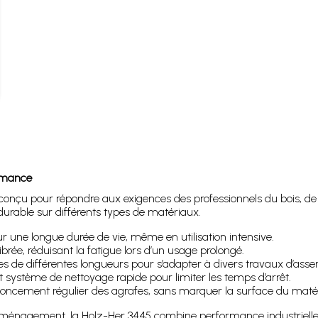
ormance
, conçu pour répondre aux exigences des professionnels du bois, de
t durable sur différents types de matériaux.
 une longue durée de vie, même en utilisation intensive.
brée, réduisant la fatigue lors d’un usage prolongé.
es de différentes longueurs pour s’adapter à divers travaux d’ass
 système de nettoyage rapide pour limiter les temps d’arrêt.
oncement régulier des agrafes, sans marquer la surface du maté
 d’aménagement, la Holz-Her 3445 combine performance industrielle 