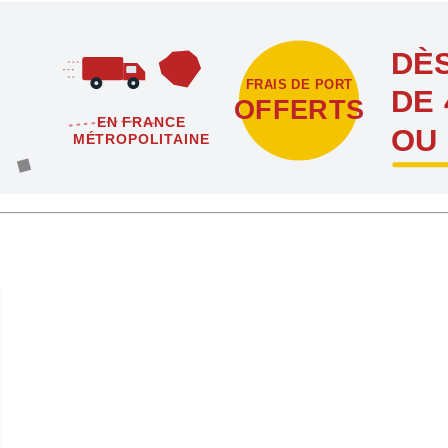
DÈS
FRAIS DE PORT
DE 
OFFERTS
EN FRANCE
OU
MÉTROPOLITAINE
étropolitaine dès l'achat de 4 sachets ou boîtes d'agrafes ou de poi