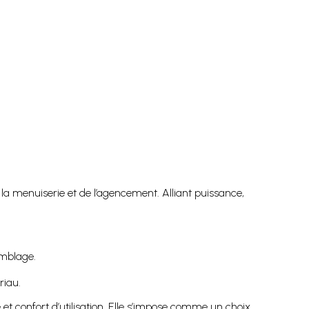
 la menuiserie et de l’agencement. Alliant puissance,
emblage.
riau.
et confort d’utilisation. Elle s’impose comme un choix