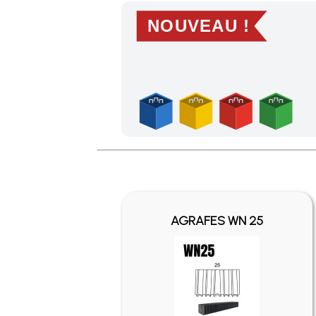
NOUVEAU !
Profitez des Frais de port offerts en France m
AGRAFES WN 25