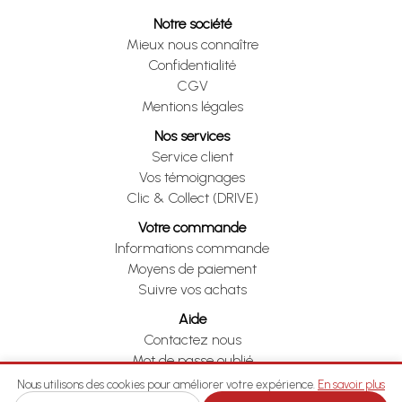
Notre société
Mieux nous connaître
Confidentialité
CGV
Mentions légales
Nos services
Service client
Vos témoignages
Clic & Collect (DRIVE)
Votre commande
Informations commande
Moyens de paiement
Suivre vos achats
Aide
Contactez nous
Mot de passe oublié
Je me rétracte
Nous utilisons des cookies pour améliorer votre expérience.
En savoir plus