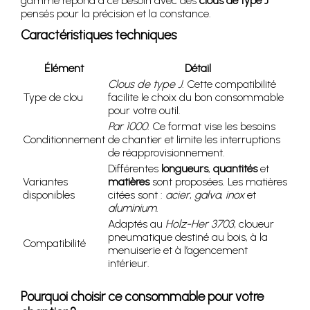
gamme répond à ce besoin avec des
clous de type J
pensés pour la précision et la constance.
Caractéristiques techniques
Élément
Détail
Clous de type J
. Cette compatibilité
Type de clou
facilite le choix du bon consommable
pour votre outil.
Par 1000
. Ce format vise les besoins
Conditionnement
de chantier et limite les interruptions
de réapprovisionnement.
Différentes
longueurs
,
quantités
et
Variantes
matières
sont proposées. Les matières
disponibles
citées sont :
acier
,
galva
,
inox
et
aluminium
.
Adaptés au
Holz-Her 3703
, cloueur
pneumatique destiné au bois, à la
Compatibilité
menuiserie et à l’agencement
intérieur.
Pourquoi choisir ce consommable pour votre