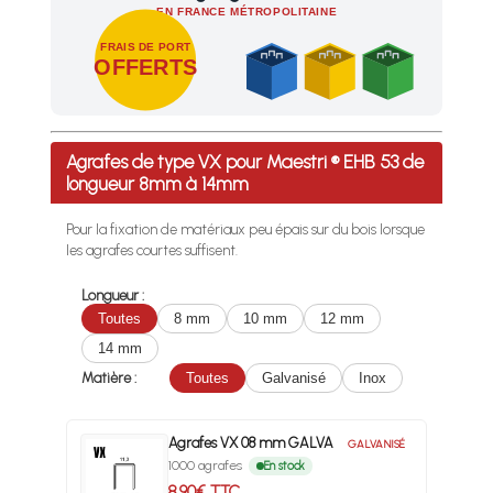
EN FRANCE MÉTROPOLITAINE
FRAIS DE PORT
OFFERTS
Profitez des Frais de port offerts en France métropolitaine 
Agrafes de type VX pour Maestri ® EHB 53 de
longueur 8mm à 14mm
Pour la fixation de matériaux peu épais sur du bois lorsque
les agrafes courtes suffisent.
Longueur :
Toutes
8 mm
10 mm
12 mm
14 mm
Matière :
Toutes
Galvanisé
Inox
Agrafes VX 08 mm GALVA
GALVANISÉ
1000 agrafes
En stock
8.90€ TTC