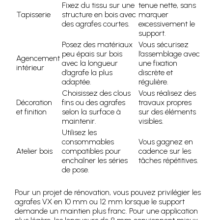
Fixez du tissu sur une
tenue nette, sans
Tapisserie
structure en bois avec
marquer
des agrafes courtes.
excessivement le
support.
Posez des matériaux
Vous sécurisez
peu épais sur bois
l’assemblage avec
Agencement
avec la longueur
une fixation
intérieur
d’agrafe la plus
discrète et
adaptée.
régulière.
Choisissez des clous
Vous réalisez des
Décoration
fins ou des agrafes
travaux propres
et finition
selon la surface à
sur des éléments
maintenir.
visibles.
Utilisez les
consommables
Vous gagnez en
Atelier bois
compatibles pour
cadence sur les
enchaîner les séries
tâches répétitives.
de pose.
Pour un projet de rénovation, vous pouvez privilégier les
agrafes VX en 10 mm ou 12 mm lorsque le support
demande un maintien plus franc. Pour une application