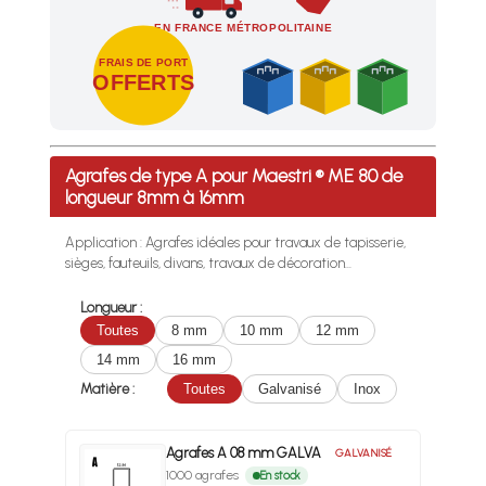
EN FRANCE MÉTROPOLITAINE
FRAIS DE PORT
OFFERTS
Profitez des Frais de port offerts en France métropolitaine 
Agrafes de type A pour Maestri ® ME 80 de
longueur 8mm à 16mm
Application : Agrafes idéales pour travaux de tapisserie,
sièges, fauteuils, divans, travaux de décoration...
Longueur :
Toutes
8 mm
10 mm
12 mm
14 mm
16 mm
Matière :
Toutes
Galvanisé
Inox
Agrafes A 08 mm GALVA
GALVANISÉ
1000 agrafes
En stock