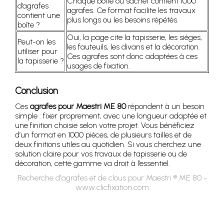
Chaque boîte ou sachet contient 1000
d’agrafes
agrafes. Ce format facilite les travaux
contient une
plus longs ou les besoins répétés.
boîte ?
Oui, la page cite la tapisserie, les sièges,
Peut-on les
les fauteuils, les divans et la décoration.
utiliser pour
Ces agrafes sont donc adaptées à ces
la tapisserie ?
usages de fixation.
Conclusion
Ces
agrafes pour Maestri ME 80
répondent à un besoin
simple : fixer proprement, avec une longueur adaptée et
une finition choisie selon votre projet. Vous bénéficiez
d’un format en 1000 pièces, de plusieurs tailles et de
deux finitions utiles au quotidien. Si vous cherchez une
solution claire pour vos travaux de tapisserie ou de
décoration, cette gamme va droit à l’essentiel.
Recherche d'agrafes et de clous pour Maestri ® ME 80 -
www.clicfixation.com