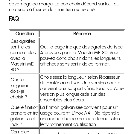
davantage de marge. Le bon choix dépend surtout du
matériau à fixer et du maintien recherché.
FAQ
Question
Réponse
Ces agrafes
sont-elles
Oui, la page indique des agrafes de type
compatibles
A prévues pour la Maestri ME 80. Vous
avec la
pouvez donc choisir dans les longueurs
Maestri ME
affichées sans sortir de ce format.
80 ?
Choisissez la longueur selon l’épaisseur
Quelle
du matériau à fixer. Une version courte
longueur
convient aux supports fins, tandis qu’une
dois-je
version plus longue aide sur des
choisir ?
ensembles plus épais.
Quelle finition
La finition galvanisée convient pour un
prendre entre
usage courant. L’Inox A4 - 316 répond à
galvanisé et
une recherche de meilleure tenue selon
Inox ?
l’environnement d’utilisation.
Combien