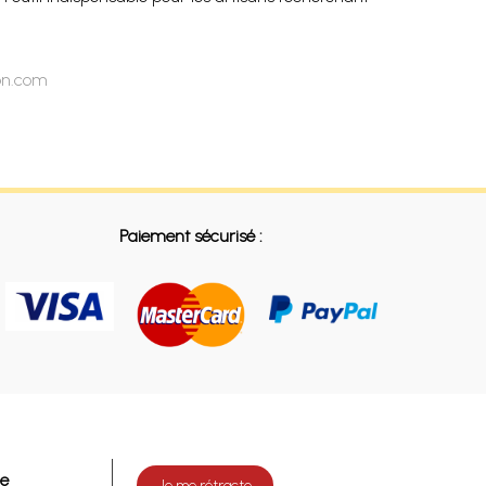
ion.com
Paiement sécurisé :
de
Je me rétracte