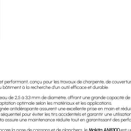
performant, conçu pour les travaux de charpente, de couverture et
 bâtiment à la recherche d’un outil efficace et durable.
eau de 2,5 à 3,3 mm de diamètre, offrant une grande capacité de c
ptation optimale selon les matériaux et les applications.
gnée antidérapante assurent une excellente prise en main et réduisen
entiel pour éviter les tirs accidentels et garantir une utilisation
 assure une maintenance réduite tout en garantissant des perf
ncore la pose de caissons et de planchers, le
Makita AN8300
est u