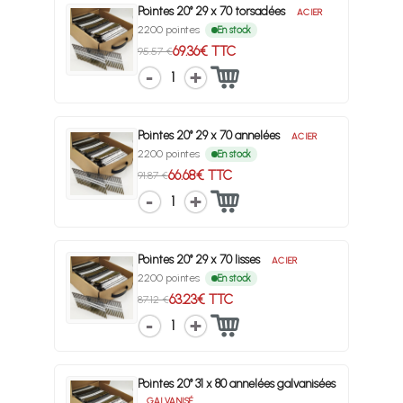
Pointes 20° 29 x 70 torsadées
ACIER
2200 pointes
En stock
69.36€ TTC
95.57 €
1
Pointes 20° 29 x 70 annelées
ACIER
2200 pointes
En stock
66.68€ TTC
91.87 €
1
Pointes 20° 29 x 70 lisses
ACIER
2200 pointes
En stock
63.23€ TTC
87.12 €
1
Pointes 20° 31 x 80 annelées galvanisées
GALVANISÉ