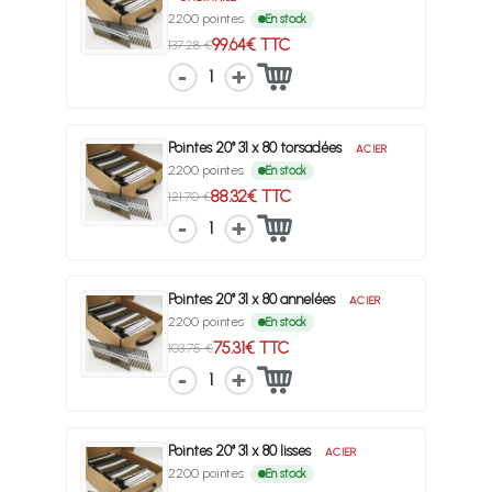
2200 pointes
En stock
99.64€ TTC
137.28 €
1
Pointes 20° 31 x 80 torsadées
ACIER
2200 pointes
En stock
88.32€ TTC
121.70 €
1
Pointes 20° 31 x 80 annelées
ACIER
2200 pointes
En stock
75.31€ TTC
103.75 €
1
Pointes 20° 31 x 80 lisses
ACIER
2200 pointes
En stock