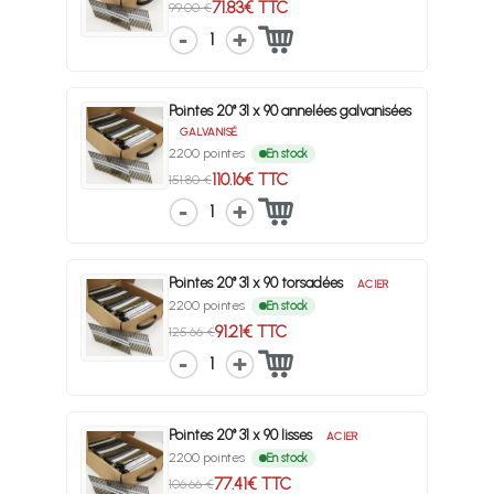
71.83€ TTC
99.00 €
1
Pointes 20° 31 x 90 annelées galvanisées
GALVANISÉ
2200 pointes
En stock
110.16€ TTC
151.80 €
1
Pointes 20° 31 x 90 torsadées
ACIER
2200 pointes
En stock
91.21€ TTC
125.66 €
1
Pointes 20° 31 x 90 lisses
ACIER
2200 pointes
En stock
77.41€ TTC
106.66 €