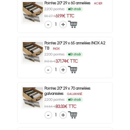
Pointes 20° 29 x 60 annelées
ACIER
2200 pointes
En stock
61.91€ TTC
85.27 €
1
Pointes 20° 29 x 65 annelées INOX A2
TB
INOX
2200 pointes
En stock
371.74€ TTC
512.16 €
1
Pointes 20° 29 x 70 annelées
galvanisées
GALVANISÉ
2200 pointes
En stock
83.33€ TTC
114.84 €
1