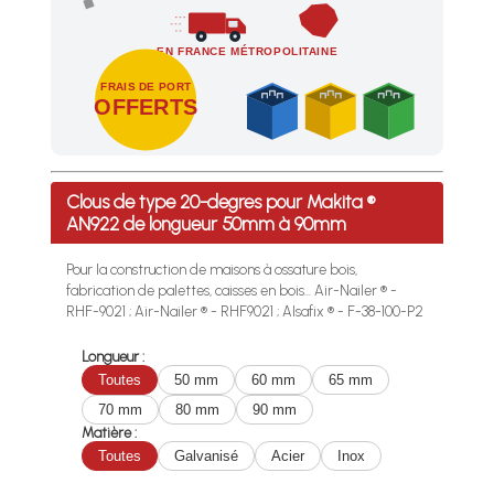
EN FRANCE MÉTROPOLITAINE
FRAIS DE PORT
OFFERTS
Profitez des Frais de port offerts en France métropolitaine 
Clous de type 20-degres pour Makita ®
AN922 de longueur 50mm à 90mm
Pour la construction de maisons à ossature bois,
fabrication de palettes, caisses en bois... Air-Nailer ® -
RHF-9021 ; Air-Nailer ® - RHF9021 ; Alsafix ® - F-38-100-P2
Longueur :
Toutes
50 mm
60 mm
65 mm
70 mm
80 mm
90 mm
Matière :
Toutes
Galvanisé
Acier
Inox