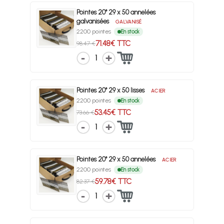
Pointes 20° 29 x 50 annelées
galvanisées
GALVANISÉ
2200 pointes
En stock
71.48€ TTC
98.47 €
1
Pointes 20° 29 x 50 lisses
ACIER
2200 pointes
En stock
53.45€ TTC
73.66 €
1
Pointes 20° 29 x 50 annelées
ACIER
2200 pointes
En stock
59.78€ TTC
82.37 €
1