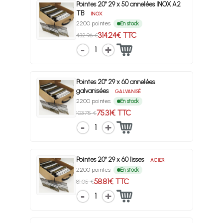
Pointes 20° 29 x 50 annelées INOX A2
TB
INOX
2200 pointes
En stock
314.24€ TTC
432.96 €
1
Pointes 20° 29 x 60 annelées
galvanisées
GALVANISÉ
2200 pointes
En stock
75.31€ TTC
103.75 €
1
Pointes 20° 29 x 60 lisses
ACIER
2200 pointes
En stock
58.81€ TTC
81.05 €
1