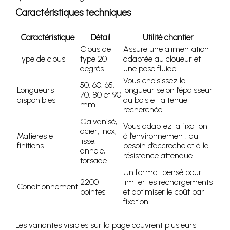
Caractéristiques techniques
Caractéristique
Détail
Utilité chantier
Clous de
Assure une alimentation
Type de clous
type 20
adaptée au cloueur et
degrés
une pose fluide.
Vous choisissez la
50, 60, 65,
Longueurs
longueur selon l’épaisseur
70, 80 et 90
disponibles
du bois et la tenue
mm
recherchée.
Galvanisé,
Vous adaptez la fixation
acier, inox,
Matières et
à l’environnement, au
lisse,
finitions
besoin d’accroche et à la
annelé,
résistance attendue.
torsadé
Un format pensé pour
2200
limiter les rechargements
Conditionnement
pointes
et optimiser le coût par
fixation.
Les variantes visibles sur la page couvrent plusieurs