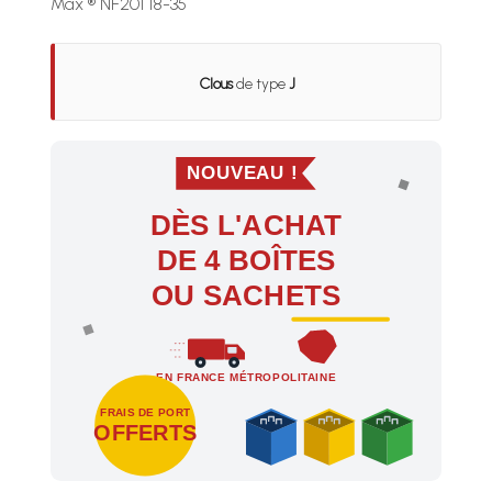
Max ® NF201 18-35
Clous
de type
J
NOUVEAU !
DÈS L'ACHAT
DE 4 BOÎTES
OU SACHETS
EN FRANCE MÉTROPOLITAINE
FRAIS DE PORT
OFFERTS