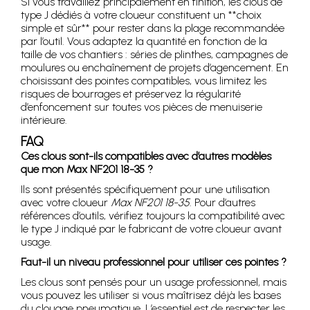
Si vous travaillez principalement en finition, les clous de
type J dédiés à votre cloueur constituent un **choix
simple et sûr** pour rester dans la plage recommandée
par l’outil. Vous adaptez la quantité en fonction de la
taille de vos chantiers : séries de plinthes, campagnes de
moulures ou enchaînement de projets d’agencement. En
choisissant des pointes compatibles, vous limitez les
risques de bourrages et préservez la régularité
d’enfoncement sur toutes vos pièces de menuiserie
intérieure.
FAQ
Ces clous sont-ils compatibles avec d’autres modèles
que mon Max NF201 18-35 ?
Ils sont présentés spécifiquement pour une utilisation
avec votre cloueur
Max NF201 18-35
. Pour d’autres
références d’outils, vérifiez toujours la compatibilité avec
le type J indiqué par le fabricant de votre cloueur avant
usage.
Faut-il un niveau professionnel pour utiliser ces pointes ?
Les clous sont pensés pour un usage professionnel, mais
vous pouvez les utiliser si vous maîtrisez déjà les bases
du clouage pneumatique. L’essentiel est de respecter les