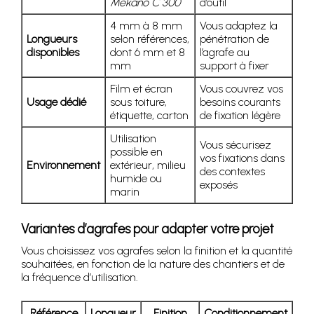
Mekano C 300
d’outil
4 mm à 8 mm
Vous adaptez la
Longueurs
selon références,
pénétration de
disponibles
dont 6 mm et 8
l’agrafe au
mm
support à fixer
Film et écran
Vous couvrez vos
Usage dédié
sous toiture,
besoins courants
étiquette, carton
de fixation légère
Utilisation
Vous sécurisez
possible en
vos fixations dans
Environnement
extérieur, milieu
des contextes
humide ou
exposés
marin
Variantes d’agrafes pour adapter votre projet
Vous choisissez vos agrafes selon la finition et la quantité
souhaitées, en fonction de la nature des chantiers et de
la fréquence d’utilisation.
Référence
Longueur
Finition
Conditionnement