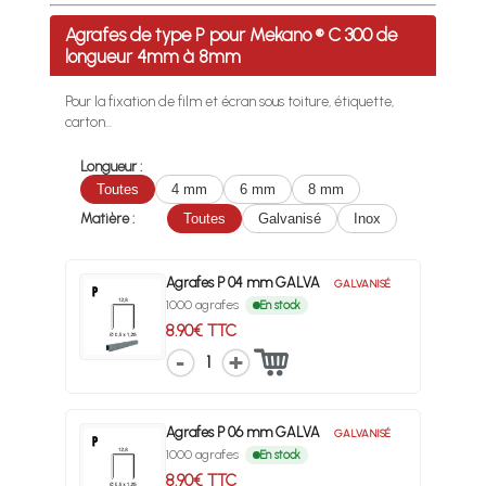
Profitez des Frais de port offerts en France métropolitaine 
Agrafes de type P pour Mekano ® C 300 de
longueur 4mm à 8mm
Pour la fixation de film et écran sous toiture, étiquette,
carton...
Longueur :
Toutes
4 mm
6 mm
8 mm
Matière :
Toutes
Galvanisé
Inox
Agrafes P 04 mm GALVA
GALVANISÉ
1000 agrafes
En stock
8.90€ TTC
1
Agrafes P 06 mm GALVA
GALVANISÉ
1000 agrafes
En stock
8.90€ TTC