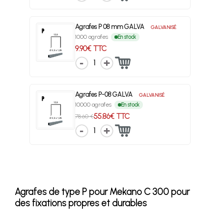
Agrafes P 08 mm GALVA
GALVANISÉ
1000 agrafes
En stock
9.90€ TTC
1
Agrafes P-08 GALVA
GALVANISÉ
10000 agrafes
En stock
55.86€ TTC
78.60 €
1
Agrafes de type P pour Mekano C 300 pour
des fixations propres et durables