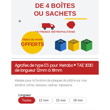
DE 4 BOÎTES
OU SACHETS
EN FRANCE MÉTROPOLITAINE
FRAIS DE PORT
OFFERTS
Profitez des Frais de port offerts en France métropolitaine 
Agrafes de type ES pour Metabo ® TAE 3030
de longueur 12mm à 18mm
Idéales pour la fixation de plaques de plâtre sur mur,
lambris, lattes, dossiers, cadres, tapisserie...
Longueur :
Toutes
12 mm
15 mm
18 mm