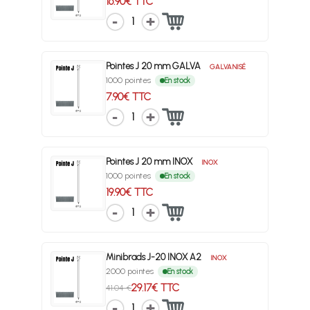
16.90€ TTC
1
Pointes J 20 mm GALVA
GALVANISÉ
1000 pointes
En stock
7.90€ TTC
1
Pointes J 20 mm INOX
INOX
1000 pointes
En stock
19.90€ TTC
1
Minibrads J-20 INOX A2
INOX
2000 pointes
En stock
29.17€ TTC
41.04 €
1