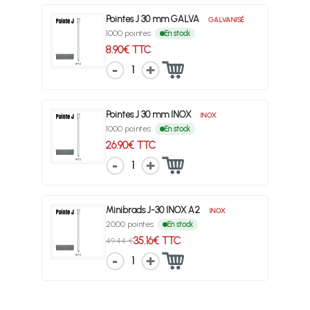
Pointes J 30 mm GALVA
GALVANISÉ
1000 pointes
En stock
8.90€ TTC
1
Pointes J 30 mm INOX
INOX
1000 pointes
En stock
26.90€ TTC
1
Minibrads J-30 INOX A2
INOX
2000 pointes
En stock
35.16€ TTC
49.44 €
1