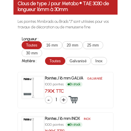
Clous de type J pour Metabo ® TAE 3030 de
longueur 16mm à 30mm
Les pointes Minibrads ou Brads "J" sont utilisées pour vos
travaux de décoration ou de menuiserie fine.
Longueur :
Toutes
16 mm
20 mm
25 mm
30 mm
Matière :
Toutes
Galvanisé
Inox
Pointes J 16 mm GALVA
GALVANISÉ
1000 pointes
En stock
7.90€ TTC
1
Pointes J 16 mm INOX
INOX
1000 pointes
En stock