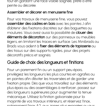
tout en gardant une face visible soignée, prête à être
peinte ou décorée.
Assembler et décorer en menuiserie fine
Pour vos travaux de menuiserie fine, vous pouvez
assembler des cadres en bois
avec les pointes J afin
d’obtenir des fixations discrètes sur des baguettes ou
moulures. Vous avez aussi la possibilité de
clouer des
éléments de décoration
sur des panneaux ou meubles
légers, en limitant les traces en surface. Les Minibrads ou
Brads vous aident à
fixer des éléments de tapisserie
ou
des tissus sur des supports rigides, pour des projets
décoratifs précis et soignés.
Guide de choix des longueurs et finitions
Pour un parement fin ou un support peu épais,
privilégiez les longueurs les plus courtes en agrafes ou
en pointes afin d’éviter les traversées et de garder une
fixation propre. Dès que vous travaillez sur des éléments
plus épais ou des assemblages à renforcer, passez sur
des longueurs supérieures pour augmenter la tenue
mécanique. Utilisez la finition galvanisée pour la
majorité de vos travaux intérieurs, et réservez l’inox,
notamment l’inox A2, aux zones plus exposées ou aux