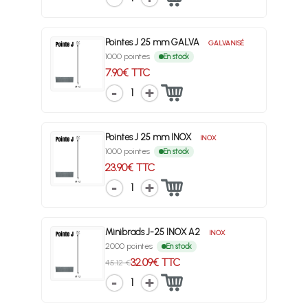
Pointes J 25 mm GALVA
GALVANISÉ
1000 pointes
En stock
7.90€ TTC
1
Pointes J 25 mm INOX
INOX
1000 pointes
En stock
23.90€ TTC
1
Minibrads J-25 INOX A2
INOX
2000 pointes
En stock
32.09€ TTC
45.12 €
1