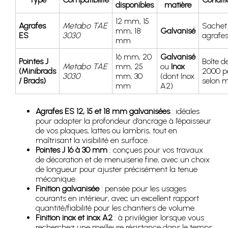
disponibles
matière
12 mm, 15
Agrafes
Metabo TAE
Sachet
mm, 18
Galvanisé
ES
3030
agrafe
mm
16 mm, 20
Galvanisé
Pointes J
Boîte d
Metabo TAE
mm, 25
ou
Inox
(Minibrads
2000 p
3030
mm, 30
(dont Inox
/ Brads)
selon 
mm
A2)
Agrafes ES 12, 15 et 18 mm galvanisées
: idéales
pour adapter la profondeur d’ancrage à l’épaisseur
de vos plaques, lattes ou lambris, tout en
maîtrisant la visibilité en surface.
Pointes J 16 à 30 mm
: conçues pour vos travaux
de décoration et de menuiserie fine, avec un choix
de longueur pour ajuster précisément la tenue
mécanique.
Finition galvanisée
: pensée pour les usages
courants en intérieur, avec un excellent rapport
quantité/fiabilité pour les chantiers de volume.
Finition inox et inox A2
: à privilégier lorsque vous
recherchez une meilleure résistance dans le temps