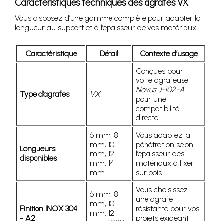
Caractéristiques techniques des agrafes VX
Vous disposez d’une gamme complète pour adapter la
longueur au support et à l’épaisseur de vos matériaux.
Caractéristique
Détail
Contexte d’usage
Conçues pour
votre agrafeuse
Novus J-102-A
Type d’agrafes
VX
pour une
compatibilité
directe.
6 mm, 8
Vous adaptez la
mm, 10
pénétration selon
Longueurs
mm, 12
l’épaisseur des
disponibles
mm, 14
matériaux à fixer
mm
sur bois.
Vous choisissez
6 mm, 8
une agrafe
mm, 10
Finition INOX 304
résistante pour vos
mm, 12
- A2
projets exigeant