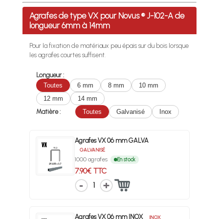
Profitez des Frais de port offerts en France métropolitaine 
Agrafes de type VX pour Novus ® J-102-A de
longueur 6mm à 14mm
Pour la fixation de matériaux peu épais sur du bois lorsque
les agrafes courtes suffisent.
Longueur :
Toutes
6 mm
8 mm
10 mm
12 mm
14 mm
Matière :
Toutes
Galvanisé
Inox
Agrafes VX 06 mm GALVA
GALVANISÉ
1000 agrafes
En stock
7.90€ TTC
1
Agrafes VX 06 mm INOX
INOX