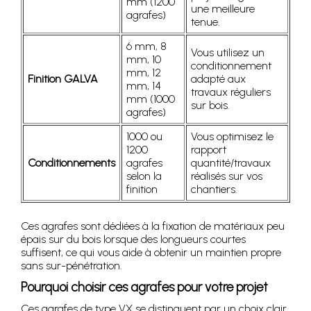
mm (1200
une meilleure
agrafes)
tenue.
6 mm, 8
Vous utilisez un
mm, 10
conditionnement
mm, 12
Finition GALVA
adapté aux
mm, 14
travaux réguliers
mm (1000
sur bois.
agrafes)
1000 ou
Vous optimisez le
1200
rapport
Conditionnements
agrafes
quantité/travaux
selon la
réalisés sur vos
finition
chantiers.
Ces agrafes sont dédiées à la fixation de matériaux peu
épais sur du bois lorsque des longueurs courtes
suffisent, ce qui vous aide à obtenir un maintien propre
sans sur-pénétration.
Pourquoi choisir ces agrafes pour votre projet
Ces agrafes de type VX se distinguent par un choix clair