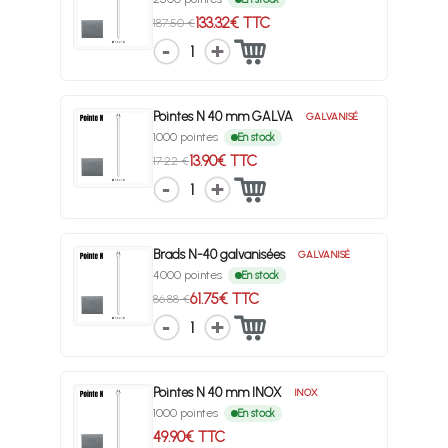
133.32€ TTC
187.50 €
1
Pointes N 40 mm GALVA
GALVANISÉ
1000 pointes
En stock
13.90€ TTC
17.22 €
1
Brads N-40 galvanisées
GALVANISÉ
4000 pointes
En stock
61.75€ TTC
86.88 €
1
Pointes N 40 mm INOX
INOX
1000 pointes
En stock
49.90€ TTC