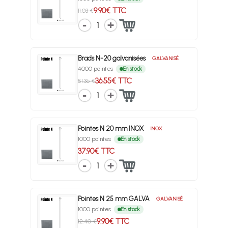
9.90€ TTC
11.03 €
1
Brads N-20 galvanisées
GALVANISÉ
4000 pointes
En stock
36.55€ TTC
51.36 €
1
Pointes N 20 mm INOX
INOX
1000 pointes
En stock
37.90€ TTC
1
Pointes N 25 mm GALVA
GALVANISÉ
1000 pointes
En stock
9.90€ TTC
12.40 €