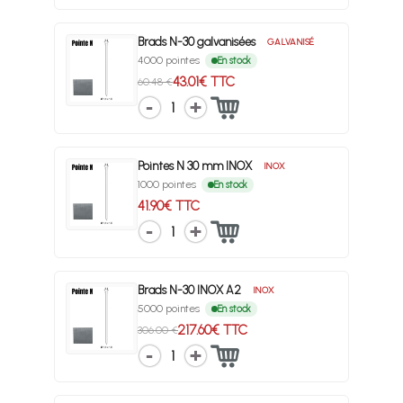
Brads N-30 galvanisées
GALVANISÉ
4000 pointes
En stock
43.01€ TTC
60.48 €
1
Pointes N 30 mm INOX
INOX
1000 pointes
En stock
41.90€ TTC
1
Brads N-30 INOX A2
INOX
5000 pointes
En stock
217.60€ TTC
306.00 €
1