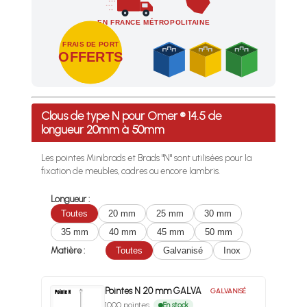
EN FRANCE MÉTROPOLITAINE
FRAIS DE PORT
OFFERTS
Profitez des Frais de port offerts en France métropolitaine 
Clous de type N pour Omer ® 14.5 de
longueur 20mm à 50mm
Les pointes Minibrads et Brads "N" sont utilisées pour la
fixation de meubles, cadres ou encore lambris.
Longueur :
Toutes
20 mm
25 mm
30 mm
35 mm
40 mm
45 mm
50 mm
Matière :
Toutes
Galvanisé
Inox
Pointes N 20 mm GALVA
GALVANISÉ
1000 pointes
En stock