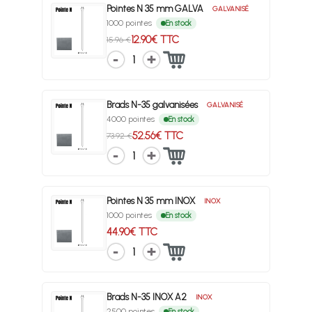
Pointes N 35 mm GALVA
GALVANISÉ
1000 pointes
En stock
12.90€ TTC
15.96 €
1
Brads N-35 galvanisées
GALVANISÉ
4000 pointes
En stock
52.56€ TTC
73.92 €
1
Pointes N 35 mm INOX
INOX
1000 pointes
En stock
44.90€ TTC
1
Brads N-35 INOX A2
INOX
2500 pointes
En stock