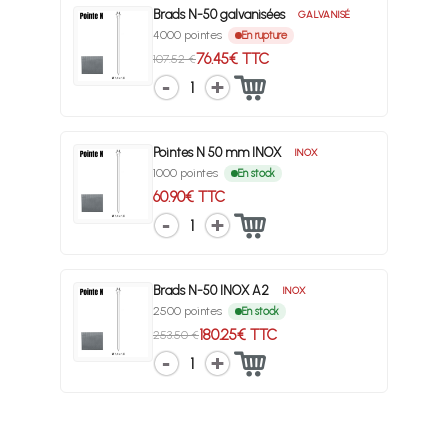
Brads N-50 galvanisées
GALVANISÉ
4000 pointes
En rupture
76.45€ TTC
107.52 €
1
Pointes N 50 mm INOX
INOX
1000 pointes
En stock
60.90€ TTC
1
Brads N-50 INOX A2
INOX
2500 pointes
En stock
180.25€ TTC
253.50 €
1