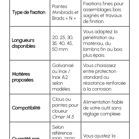
Fixations fines pour
Pointes
assemblages bois
Type de fixation
Minibrads et
soignés et travaux
Brads « N »
de finition.
Vous adaptez la
20, 25, 30,
pénétration au
Longueurs
35, 40, 45,
matériau, du
disponibles
50 mm
lambris fin au bois
plus épais.
Galvanisé
Vous choisissez
ou Inox /
entre protection
Matières
Inox A2
standard ou
proposées
selon
résistance renforcée
modèles
à la corrosion.
Clous ou
Alimentation fiable
pointes pour
Compatibilité
de votre outil sans
cloueur
réglage complexe.
Omer 14.5
Selon
référence :
Vous ajustez la
Quantité par
1000, 2500,