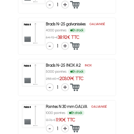
1
Brads N-25 galvanisées
GALVANISÉ
4000 pointes
En stock
38.92€ TTC
54.72 €
1
Brads N-25 INOX A2
INOX
5000 pointes
En stock
203.09€ TTC
285.60 €
1
Pointes N 30 mm GALVA
GALVANISÉ
1000 pointes
En stock
11.90€ TTC
13.76 €
1