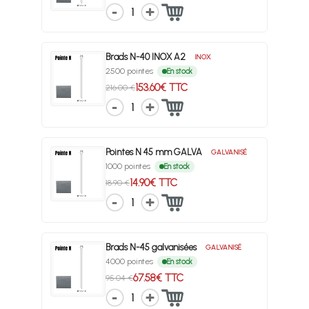
1
Brads N-40 INOX A2
INOX
2500 pointes
En stock
153.60€ TTC
216.00 €
1
Pointes N 45 mm GALVA
GALVANISÉ
1000 pointes
En stock
14.90€ TTC
18.90 €
1
Brads N-45 galvanisées
GALVANISÉ
4000 pointes
En stock
67.58€ TTC
95.04 €
1