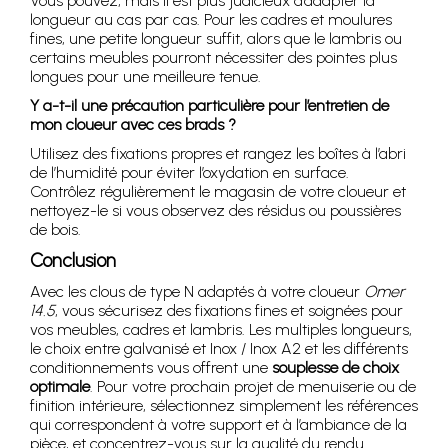
Vous pouvez, mais il est plus judicieux d’adapter la
longueur au cas par cas. Pour les cadres et moulures
fines, une petite longueur suffit, alors que le lambris ou
certains meubles pourront nécessiter des pointes plus
longues pour une meilleure tenue.
Y a-t-il une précaution particulière pour l’entretien de
mon cloueur avec ces brads ?
Utilisez des fixations propres et rangez les boîtes à l’abri
de l’humidité pour éviter l’oxydation en surface.
Contrôlez régulièrement le magasin de votre cloueur et
nettoyez-le si vous observez des résidus ou poussières
de bois.
Conclusion
Avec les clous de type N adaptés à votre cloueur
Omer
14.5
, vous sécurisez des fixations fines et soignées pour
vos meubles, cadres et lambris. Les multiples longueurs,
le choix entre galvanisé et Inox / Inox A2 et les différents
conditionnements vous offrent une
souplesse de choix
optimale
. Pour votre prochain projet de menuiserie ou de
finition intérieure, sélectionnez simplement les références
qui correspondent à votre support et à l’ambiance de la
pièce, et concentrez-vous sur la qualité du rendu.