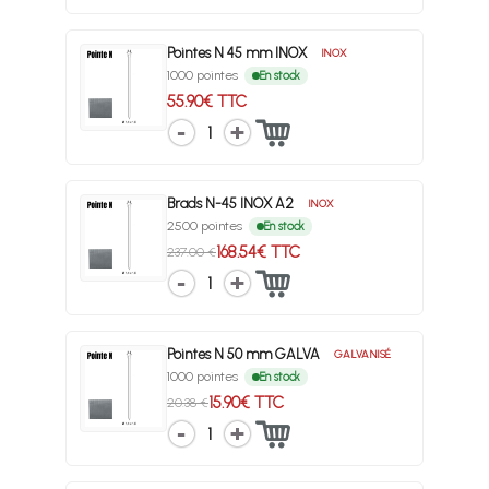
Pointes N 45 mm INOX
INOX
1000 pointes
En stock
55.90€ TTC
1
Brads N-45 INOX A2
INOX
2500 pointes
En stock
168.54€ TTC
237.00 €
1
Pointes N 50 mm GALVA
GALVANISÉ
1000 pointes
En stock
15.90€ TTC
20.38 €
1