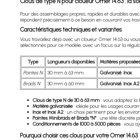
Clous de type N pour cloueur Omer 14.63 : la s
Pour des assemblages propres, rapides et durables avec
répondent précisément à ce besoin en couvrant vos trav
Caractéristiques techniques et variantes
Vous travaillez déjà avec un cloueur Omer 14.63 ou vous
sélectionnés pour ce modèle, avec un focus sur la régulari
Type
Longueurs disponibles
Matières proposée
Pointes N
30 mm à 63 mm
Galvanisé
,
Inox
Brads N
30 mm à 60 mm
Galvanisé
,
Inox A2
Clous de type N de 30 à 63 mm
: vous adaptez la l
Matière galvanisée
: idéale pour les usages couran
Inox et Inox A2
: un choix pertinent pour les enviro
Pointes Minibrads et Brads "N"
: une tête discrète
Conditionnements de 1000 à 5000 pièces
: vous aj
Pourquoi choisir ces clous pour votre Omer 14.63