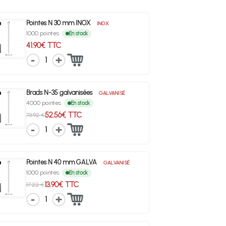
Pointes N 30 mm INOX
INOX
1000 pointes
En stock
41.90€ TTC
1
Brads N-35 galvanisées
GALVANISÉ
4000 pointes
En stock
52.56€ TTC
73.92 €
1
Pointes N 40 mm GALVA
GALVANISÉ
1000 pointes
En stock
13.90€ TTC
17.22 €
1