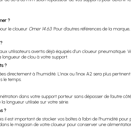
mer ?
pour le cloueur
Omer 14.63
. Pour d’autres références de la marque, i
 ?
’aux utilisateurs avertis déjà équipés d’un cloueur pneumatique. V
la longueur de clou à votre support.
ts ?
ées directement à l’humidité. L’inox ou l’inox A2 sera plus pertine
ns le temps.
pénétration dans votre support porteur sans dépasser de l’autre cô
la longueur utilisée sur votre série.
ns ?
il est important de stocker vos boîtes à l’abri de l’humidité pour 
dans le magasin de votre cloueur pour conserver une alimentation 