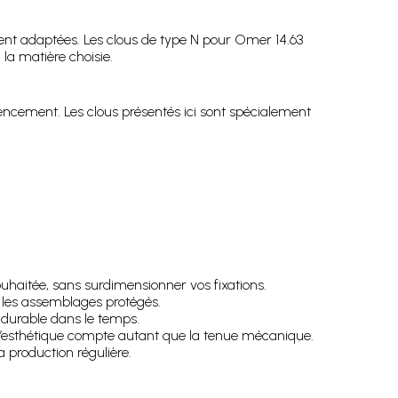
ent adaptées. Les clous de type N pour Omer 14.63
la matière choisie.
encement. Les clous présentés ici sont spécialement
souhaitée, sans surdimensionner vos fixations.
r les assemblages protégés.
n durable dans le temps.
 l’esthétique compte autant que la tenue mécanique.
a production régulière.