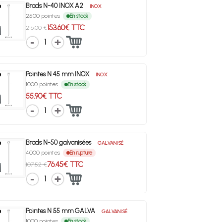
Brads N-40 INOX A2
INOX
2500 pointes
En stock
153.60€ TTC
216.00 €
1
Pointes N 45 mm INOX
INOX
1000 pointes
En stock
55.90€ TTC
1
Brads N-50 galvanisées
GALVANISÉ
4000 pointes
En rupture
76.45€ TTC
107.52 €
1
Pointes N 55 mm GALVA
GALVANISÉ
1000 pointes
En stock