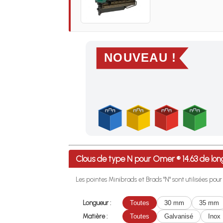
NOUVEAU !
Profitez des Frais de port offerts en France m
Clous de type N pour Omer ® 14.63 de 
Les pointes Minibrads et Brads "N" sont utilisées pou
Longueur :
Toutes
30 mm
35 mm
Matière :
Toutes
Galvanisé
Inox