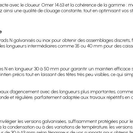
 directe avec le cloueur Omer 14.63 et la cohérence de la gamme : m
z ainsi une qualité de clouage constante, tout en optimisant vos 
e
ds N galvanisés ou inox pour obtenir des assemblages discrets, f
r des longueurs intermédiaires comme 35 ou 40 mm pour des caisso
es N en longueur 30 à 50 mm pour garantir un maintien efficace 
en précis tout en laissant des têtes très peu visibles, ce qui simpl
eaux d’agencement avec des longueurs plus importantes, comme 
onde et régulière, parfaitement adaptée aux travaux répétitifs en at
rivilégier les versions galvanisées, suffisamment protégées pour
à la condensation ou à des variations de température, les versio
ur de 30 à 63 mm selon l’épaisseur de vos supports pour obtenir l’