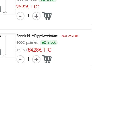
26.90€ TTC
1
Brads N-60 galvanisées
GALVANISÉ
4000 pointes
En stock
84.28€ TTC
118.56 €
1