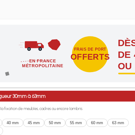
DÈS
FRAIS DE PORT
DE 
OFFERTS
EN FRANCE
OU
MÉTROPOLITAINE
étropolitaine dès l'achat de 4 sachets ou boîtes d'agrafes ou de poi
longueur 30mm à 63mm
r la fixation de meubles, cadres ou encore lambris.
40 mm
45 mm
50 mm
55 mm
60 mm
63 mm