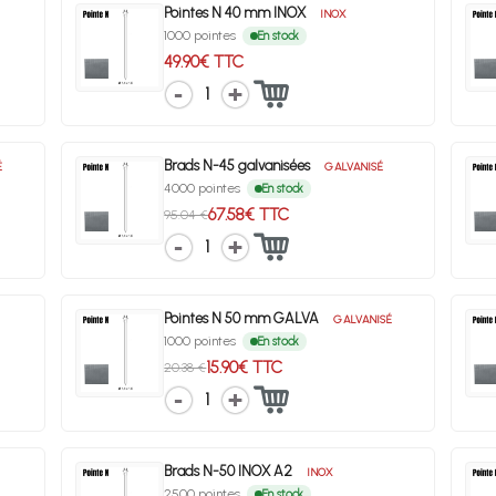
Pointes N 40 mm INOX
INOX
1000 pointes
En stock
49.90€ TTC
1
Brads N-45 galvanisées
É
GALVANISÉ
4000 pointes
En stock
67.58€ TTC
95.04 €
1
Pointes N 50 mm GALVA
GALVANISÉ
1000 pointes
En stock
15.90€ TTC
20.38 €
1
Brads N-50 INOX A2
INOX
2500 pointes
En stock