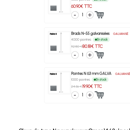
60.90€ TTC
1
Brads N-55 galvanisées
GALVANISÉ
4000 pointes
En stock
80.18€ TTC
112.80 €
1
Pointes N 63 mm GALVA
GALVANIS
1000 pointes
En stock
19.90€ TTC
24.36 €
1