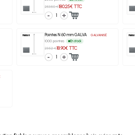
180.25€ TTC
253.50 €
1
Pointes N 60 mm GALVA
GALVANISÉ
1000 pointes
En stock
18.90€ TTC
23.52 €
1
É