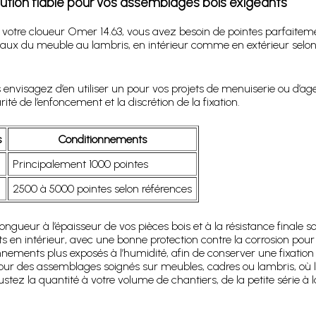
olution fiable pour vos assemblages bois exigeants
 votre cloueur Omer 14.63, vous avez besoin de pointes parfaitem
aux du meuble au lambris, en intérieur comme en extérieur selon 
 envisagez d’en utiliser un pour vos projets de menuiserie ou d’ag
té de l’enfoncement et la discrétion de la fixation.
s
Conditionnements
Principalement 1000 pointes
2500 à 5000 pointes selon références
ongueur à l’épaisseur de vos pièces bois et à la résistance finale 
ts en intérieur, avec une bonne protection contre la corrosion pou
nnements plus exposés à l’humidité, afin de conserver une fixatio
 pour des assemblages soignés sur meubles, cadres ou lambris, où
ustez la quantité à votre volume de chantiers, de la petite série à l