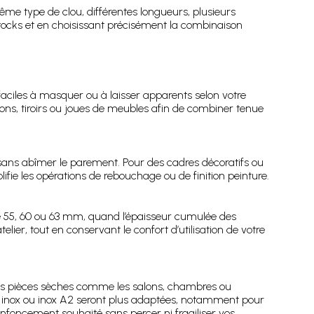
ême type de clou, différentes longueurs, plusieurs
stocks et en choisissant précisément la combinaison
aciles à masquer ou à laisser apparents selon votre
ns, tiroirs ou joues de meubles afin de combiner tenue
sans abîmer le parement. Pour des cadres décoratifs ou
ifie les opérations de rebouchage ou de finition peinture.
55, 60 ou 63 mm, quand l’épaisseur cumulée des
elier, tout en conservant le confort d’utilisation de votre
 les pièces sèches comme les salons, chambres ou
ns inox ou inox A2 seront plus adaptées, notamment pour
enfoncement souhaité sans percer ni fragiliser vos