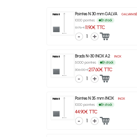
Pointes N 30 mm GALVA
GALVANIS
1000 pointes
En stock
11.90€ TTC
13.76 €
1
Brads N-30 INOX A2
INOX
5000 pointes
En stock
217.60€ TTC
306.00 €
1
Pointes N 35 mm INOX
INOX
1000 pointes
En stock
44.90€ TTC
1