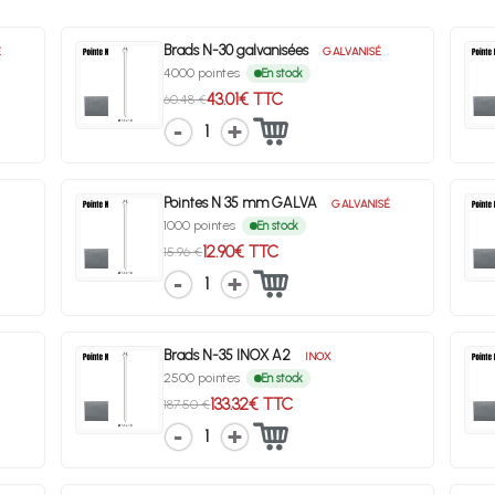
Brads N-30 galvanisées
É
GALVANISÉ
4000 pointes
En stock
43.01€ TTC
60.48 €
1
Pointes N 35 mm GALVA
GALVANISÉ
1000 pointes
En stock
12.90€ TTC
15.96 €
1
Brads N-35 INOX A2
INOX
2500 pointes
En stock
133.32€ TTC
187.50 €
1