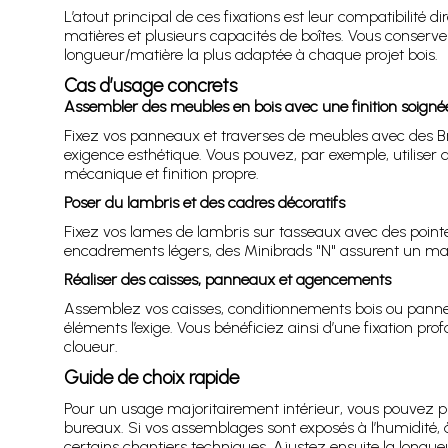
L’atout principal de ces fixations est leur compatibilité
matières et plusieurs capacités de boîtes. Vous conserve
longueur/matière la plus adaptée à chaque projet bois.
Cas d’usage concrets
Assembler des meubles en bois avec une finition soigné
Fixez vos panneaux et traverses de meubles avec des Bra
exigence esthétique. Vous pouvez, par exemple, utilise
mécanique et finition propre.
Poser du lambris et des cadres décoratifs
Fixez vos lames de lambris sur tasseaux avec des point
encadrements légers, des Minibrads "N" assurent un mainti
Réaliser des caisses, panneaux et agencements
Assemblez vos caisses, conditionnements bois ou pann
éléments l’exige. Vous bénéficiez ainsi d’une fixation prof
cloueur.
Guide de choix rapide
Pour un usage majoritairement intérieur, vous pouvez p
bureaux. Si vos assemblages sont exposés à l’humidité, 
certains chantiers techniques. Ajustez ensuite la longue