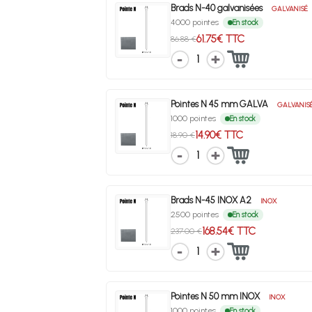
Brads N-40 galvanisées
GALVANISÉ
4000 pointes
En stock
61.75€ TTC
86.88 €
1
Pointes N 45 mm GALVA
GALVANIS
1000 pointes
En stock
14.90€ TTC
18.90 €
1
Brads N-45 INOX A2
INOX
2500 pointes
En stock
168.54€ TTC
237.00 €
1
Pointes N 50 mm INOX
INOX
1000 pointes
En stock