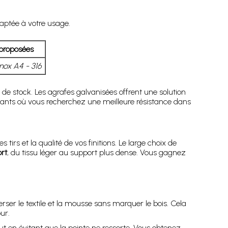
aptée à votre usage.
 proposées
Inox A4 - 316
 de stock. Les agrafes galvanisées offrent une solution
geants où vous recherchez une meilleure résistance dans
s et la qualité de vos finitions. Le large choix de
rt
, du tissu léger au support plus dense. Vous gagnez
rser le textile et la mousse sans marquer le bois. Cela
ur.
t en évitant que la pointe ne ressorte. Vous obtenez