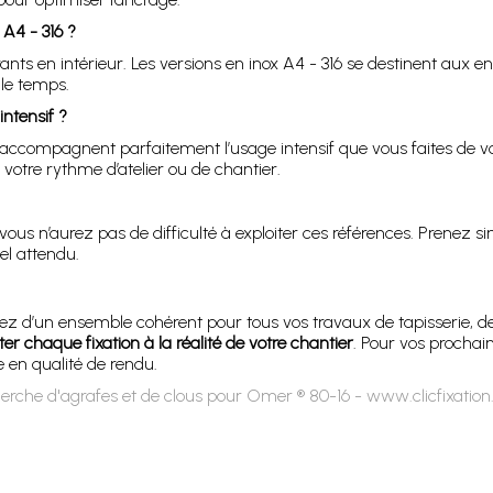
 A4 - 316 ?
nts en intérieur. Les versions en inox A4 - 316 se destinent aux 
 le temps.
ntensif ?
s accompagnent parfaitement l’usage intensif que vous faites de vo
votre rythme d’atelier ou de chantier.
ous n’aurez pas de difficulté à exploiter ces références. Prenez s
el attendu.
z d’un ensemble cohérent pour tous vos travaux de tapisserie, de s
er chaque fixation à la réalité de votre chantier
. Pour vos prochain
 en qualité de rendu.
erche d'agrafes et de clous pour Omer ® 80-16 - www.clicfixatio