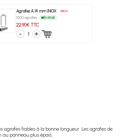
Agrafes A 14 mm INOX
INOX
1000 agrafes
En stock
22.90€ TTC
1
es agrafes fiables à la bonne longueur. Les agrafes de
n au panneau plus épais.