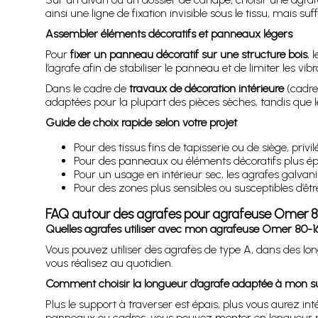
ainsi une ligne de fixation invisible sous le tissu, mais s
Assembler éléments décoratifs et panneaux légers
Pour
fixer un panneau décoratif sur une structure bois
, 
l’agrafe afin de stabiliser le panneau et de limiter les vib
Dans le cadre de
travaux de décoration intérieure
(cadres
adaptées pour la plupart des pièces sèches, tandis que l
Guide de choix rapide selon votre projet
Pour des tissus fins de tapisserie ou de siège, pri
Pour des panneaux ou éléments décoratifs plus épa
Pour un usage en intérieur sec, les agrafes galvan
Pour des zones plus sensibles ou susceptibles d’être
FAQ autour des agrafes pour agrafeuse Omer 8
Quelles agrafes utiliser avec mon agrafeuse Omer 80-1
Vous pouvez utiliser des agrafes de type A, dans des l
vous réalisez au quotidien.
Comment choisir la longueur d’agrafe adaptée à mon s
Plus le support à traverser est épais, plus vous aurez in
panneaux ou cadres, vous pouvez monter en longueur po