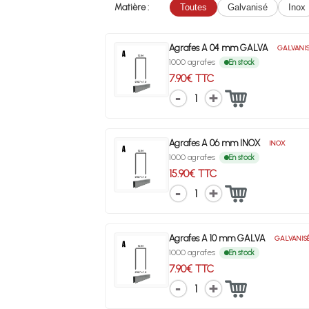
Matière :
Toutes
Galvanisé
Inox
Agrafes A 04 mm GALVA
GALVANI
1000 agrafes
En stock
7.90€ TTC
1
Agrafes A 06 mm INOX
INOX
1000 agrafes
En stock
15.90€ TTC
1
Agrafes A 10 mm GALVA
GALVANIS
1000 agrafes
En stock
7.90€ TTC
1