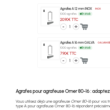
Agrafes A 12 mm INOX
INOX
1000 agrafes
En stock
20.90€ TTC
1
Agrafes A 16 mm GALVA
GALVANIS
1000 agrafes
En stock
7.90€ TTC
1
Agrafes pour agrafeuse Omer 80-16 : adaptez c
Vous utilisez déjà une agrafeuse
Omer 80-16
pour vos tr
type A pour agrafeuse Omer 80-16 répondent précisément