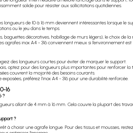
uffisamment solide pour résister aux sollicitations quotidiennes.
les longueurs de 10 à 16 mm deviennent intéressantes lorsque le s
rations ou le jeu dans le temps.
, baguettes décoratives, habillage de murs légers), le choix de la 
es agrafes inox A4 - 316 conviennent mieux si l’environnement est 
vilégiez des longueurs courtes pour éviter de marquer le support.
is, optez pour des longueurs plus importantes pour renforcer la 
isées couvrent la majorité des besoins courants.
 exposées, préférez l’inox A4 - 316 pour une durabilité renforcée.
0-16
6 ?
ongueurs allant de 4 mm à 16 mm. Cela couvre la plupart des trava
upport ?
térêt à choisir une agrafe longue. Pour des tissus et mousses, rest
ur optimiser l’ancrage.