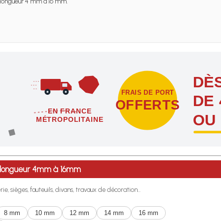
longueur 4 mm à 16 mm.
DÈS
FRAIS DE PORT
DE 
OFFERTS
EN FRANCE
OU
MÉTROPOLITAINE
étropolitaine dès l'achat de 4 sachets ou boîtes d'agrafes ou de poi
e longueur 4mm à 16mm
e, sièges, fauteuils, divans, travaux de décoration...
8 mm
10 mm
12 mm
14 mm
16 mm