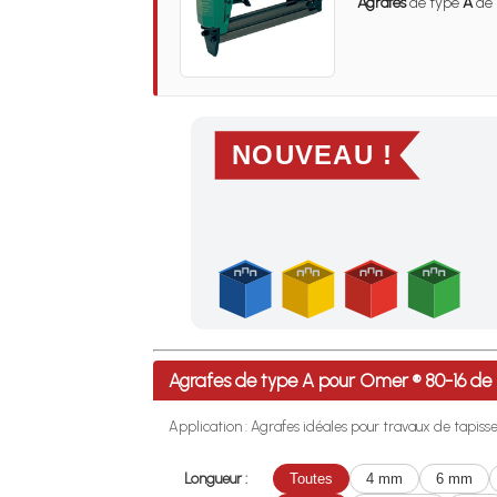
Agrafes
de type
A
de 
NOUVEAU !
Profitez des Frais de port offerts en France m
Agrafes de type A pour Omer ® 80-16 d
Application : Agrafes idéales pour travaux de tapisseri
Longueur :
Toutes
4 mm
6 mm