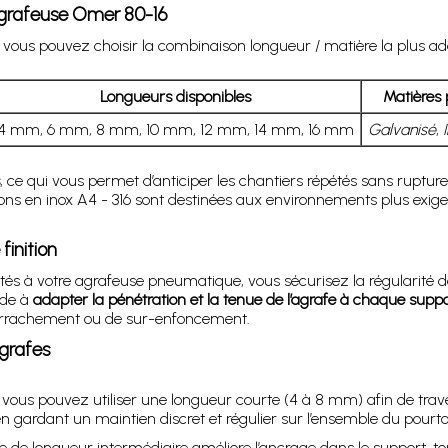
agrafeuse Omer 80-16
 vous pouvez choisir la combinaison longueur / matière la plus ad
Longueurs disponibles
Matières
4 mm, 6 mm, 8 mm, 10 mm, 12 mm, 14 mm, 16 mm
Galvanisé
,
, ce qui vous permet d’anticiper les chantiers répétés sans rupture
sions en inox A4 - 316 sont destinées aux environnements plus exi
finition
 votre agrafeuse pneumatique, vous sécurisez la régularité des tir
ide à
adapter la pénétration et la tenue de l’agrafe à chaque suppo
 d’arrachement ou de sur-enfoncement.
agrafes
, vous pouvez utiliser une longueur courte (4 à 8 mm) afin de trave
 gardant un maintien discret et régulier sur l’ensemble du pourto
 de longueur intermédiaire améliore l’ancrage dans le support, tou