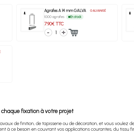
Agrafes A 14 mm GALVA
GALVANISÉ
1000 agrafes
En stock
7.90€ TTC
1
É
haque fixation à votre projet
avaux de finition, de tapisserie ou de décoration, et vous voulez d
 à ce besoin en couvrant vos applications courantes, du tissu fi