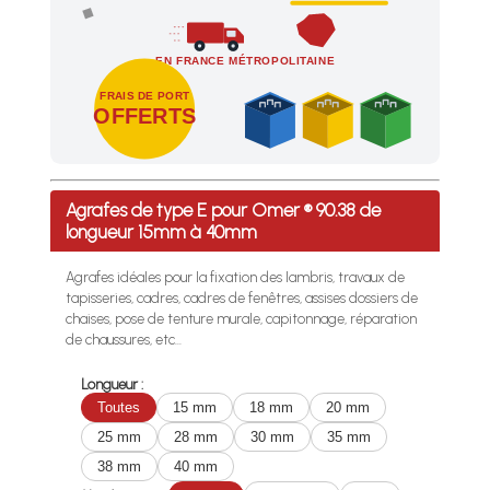
EN FRANCE MÉTROPOLITAINE
FRAIS DE PORT
OFFERTS
Profitez des Frais de port offerts en France métropolitaine 
Agrafes de type E pour Omer ® 90.38 de
longueur 15mm à 40mm
Agrafes idéales pour la fixation des lambris, travaux de
tapisseries, cadres, cadres de fenêtres, assises dossiers de
chaises, pose de tenture murale, capitonnage, réparation
de chaussures, etc...
Longueur :
Toutes
15 mm
18 mm
20 mm
25 mm
28 mm
30 mm
35 mm
38 mm
40 mm