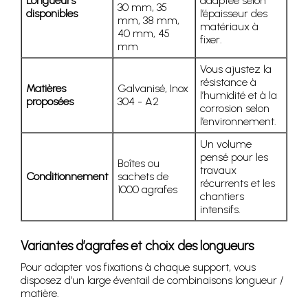
Longueurs
adaptée selon
30 mm, 35
disponibles
l’épaisseur des
mm, 38 mm,
matériaux à
40 mm, 45
fixer.
mm
Vous ajustez la
résistance à
Matières
Galvanisé, Inox
l’humidité et à la
proposées
304 - A2
corrosion selon
l’environnement.
Un volume
pensé pour les
Boîtes ou
travaux
Conditionnement
sachets de
récurrents et les
1000 agrafes
chantiers
intensifs.
Variantes d’agrafes et choix des longueurs
Pour adapter vos fixations à chaque support, vous
disposez d’un large éventail de combinaisons longueur /
matière.