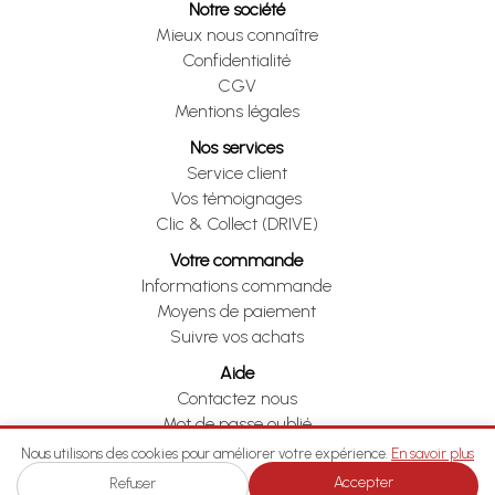
Notre société
Mieux nous connaître
Confidentialité
CGV
Mentions légales
Nos services
Service client
Vos témoignages
Clic & Collect (DRIVE)
Votre commande
Informations commande
Moyens de paiement
Suivre vos achats
Aide
Contactez nous
Mot de passe oublié
Je me rétracte
Nous utilisons des cookies pour améliorer votre expérience.
En savoir plus
Accepter
Refuser