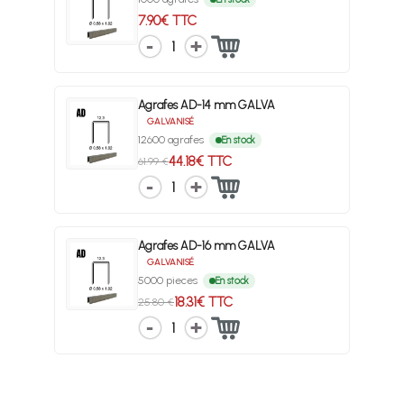
7.90€ TTC
1
Agrafes AD-14 mm GALVA
GALVANISÉ
12600 agrafes
En stock
44.18€ TTC
61.99 €
1
Agrafes AD-16 mm GALVA
GALVANISÉ
5000 pieces
En stock
18.31€ TTC
25.80 €
1