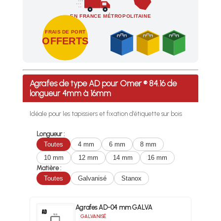
EN FRANCE MÉTROPOLITAINE
FRAIS DE PORT
OFFERTS
Profitez des Frais de port offerts en France métropolitaine 
Agrafes de type AD pour Omer ® 84.16 de
longueur 4mm à 16mm
Idéale pour les tapissiers et fixation d’étiquette sur bois
Longueur :
Toutes
4 mm
6 mm
8 mm
10 mm
12 mm
14 mm
16 mm
Matière :
Toutes
Galvanisé
Stanox
Agrafes AD-04 mm GALVA
GALVANISÉ