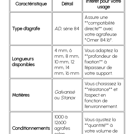
Intérêt pour votre
Caractéristique
Détail
usage
Assure une
**compatibilité
Type d’agrafe
AD
, série 84
directe** avec
votre agrafeuse
*Omer 84.16*.
4 mm, 6
Vous adaptez la
mm, 8 mm,
**profondeur de
Longueurs
10 mm, 12
fixation** à
disponibles
mm, 14
l’épaisseur de
mm, 16 mm
votre support.
Vous choisissez la
**résistance** et
Galvanisé
Matières
l’aspect en
ou
Stanox
fonction de
l’environnement.
1000 à
Vous ajustez la
12600
**quantité** à
Conditionnements
agrafes
votre volume de
selon