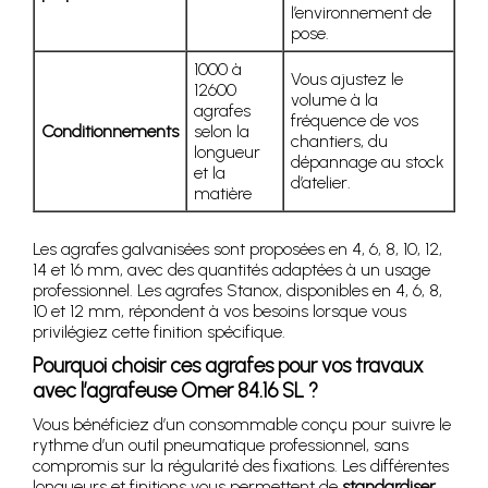
l’environnement de
pose.
1000 à
Vous ajustez le
12600
volume à la
agrafes
fréquence de vos
Conditionnements
selon la
chantiers, du
longueur
dépannage au stock
et la
d’atelier.
matière
Les agrafes galvanisées sont proposées en 4, 6, 8, 10, 12,
14 et 16 mm, avec des quantités adaptées à un usage
professionnel. Les agrafes Stanox, disponibles en 4, 6, 8,
10 et 12 mm, répondent à vos besoins lorsque vous
privilégiez cette finition spécifique.
Pourquoi choisir ces agrafes pour vos travaux
avec l’agrafeuse Omer 84.16 SL ?
Vous bénéficiez d’un consommable conçu pour suivre le
rythme d’un outil pneumatique professionnel, sans
compromis sur la régularité des fixations. Les différentes
longueurs et finitions vous permettent de
standardiser