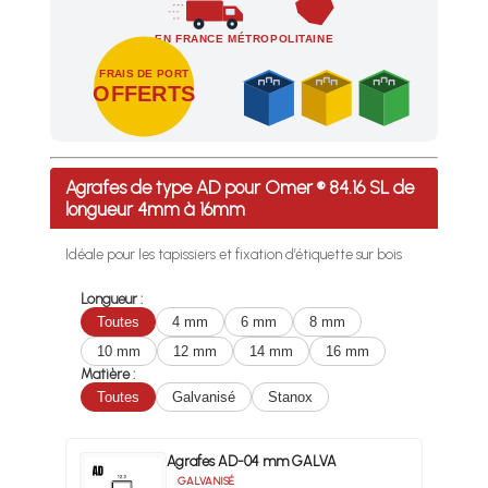
EN FRANCE MÉTROPOLITAINE
FRAIS DE PORT
OFFERTS
Profitez des Frais de port offerts en France métropolitaine 
Agrafes de type AD pour Omer ® 84.16 SL de
longueur 4mm à 16mm
Idéale pour les tapissiers et fixation d’étiquette sur bois
Longueur :
Toutes
4 mm
6 mm
8 mm
10 mm
12 mm
14 mm
16 mm
Matière :
Toutes
Galvanisé
Stanox
Agrafes AD-04 mm GALVA
GALVANISÉ