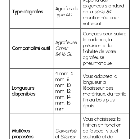
exigences standard
Agrafes de
Type d’agrafes
de la
série 84
type AD
mentionnée pour
votre outil.
Conçues pour suivre
la cadence, la
Agrafeuse
précision et la
Compatibilité outil
Omer
fiabilité de votre
84.16 SL
agrafeuse
pneumatique.
4 mm, 6
Vous adaptez la
mm, 8
longueur à
mm, 10
Longueurs
l’épaisseur des
mm, 12
disponibles
matériaux, du textile
mm, 14
fin au bois plus
mm, 16
épais.
mm
Vous choisissez la
finition en fonction
Matières
Galvanisé
de l’aspect visuel
proposées
et
Stanox
souhaité et de