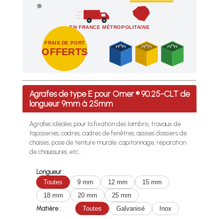
EN FRANCE MÉTROPOLITAINE
FRAIS DE PORT
OFFERTS
Profitez des Frais de port offerts en France métropolitaine 
Agrafes de type E pour Omer ® 90.25-CLT de
longueur 9mm à 25mm
Agrafes idéales pour la fixation des lambris, travaux de
tapisseries, cadres, cadres de fenêtres, assises dossiers de
chaises, pose de tenture murale, capitonnage, réparation
de chaussures, etc...
Longueur :
Toutes
9 mm
12 mm
15 mm
18 mm
20 mm
25 mm
Matière :
Toutes
Galvanisé
Inox