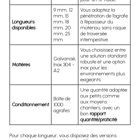
9 mm, 12
Vous adaptez la
mm, 15
pénétration de l’agrafe
Longueurs
mm, 18
à l’épaisseur du
disponibles
mm, 20
matériau sans risque
mm, 25
de traversée
mm
intempestive.
Vous choisissez entre
une solution standard
Galvanisé,
robuste et une option
Matières
Inox 304 -
inox pour les
A2
environnements plus
exigeants.
Une quantité adaptée
aux petits comme
Boîte de
aux moyens
Conditionnement
1000
chantiers, avec un
agrafes
bon
rapport
quantité/praticité
.
Pour chaque longueur, vous disposez des versions