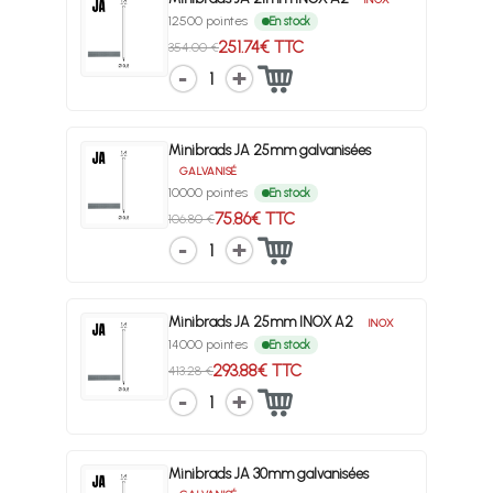
12500 pointes
En stock
251.74€ TTC
354.00 €
1
Minibrads JA 25mm galvanisées
GALVANISÉ
10000 pointes
En stock
75.86€ TTC
106.80 €
1
Minibrads JA 25mm INOX A2
INOX
14000 pointes
En stock
293.88€ TTC
413.28 €
1
Minibrads JA 30mm galvanisées