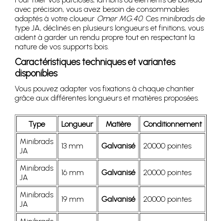
avec précision, vous avez besoin de consommables
adaptés à votre cloueur
Omer MG.40
. Ces minibrads de
type JA, déclinés en plusieurs longueurs et finitions, vous
aident à garder un rendu propre tout en respectant la
nature de vos supports bois.
Caractéristiques techniques et variantes
disponibles
Vous pouvez adapter vos fixations à chaque chantier
grâce aux différentes longueurs et matières proposées.
Type
Longueur
Matière
Conditionnement
Minibrads
13 mm
Galvanisé
20000 pointes
JA
Minibrads
16 mm
Galvanisé
20000 pointes
JA
Minibrads
19 mm
Galvanisé
20000 pointes
JA