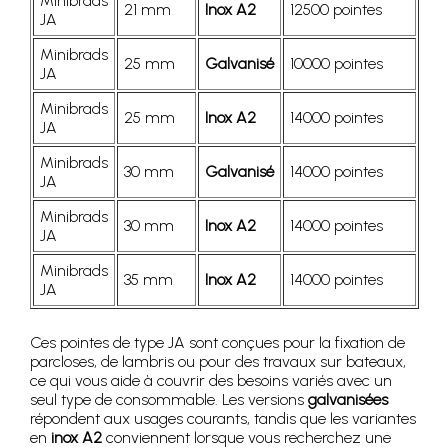
Minibrads
21 mm
Inox A2
12500 pointes
JA
Minibrads
25 mm
Galvanisé
10000 pointes
JA
Minibrads
25 mm
Inox A2
14000 pointes
JA
Minibrads
30 mm
Galvanisé
14000 pointes
JA
Minibrads
30 mm
Inox A2
14000 pointes
JA
Minibrads
35 mm
Inox A2
14000 pointes
JA
Ces pointes de type JA sont conçues pour la fixation de
parcloses, de lambris ou pour des travaux sur bateaux,
ce qui vous aide à couvrir des besoins variés avec un
seul type de consommable. Les versions
galvanisées
répondent aux usages courants, tandis que les variantes
en
inox A2
conviennent lorsque vous recherchez une