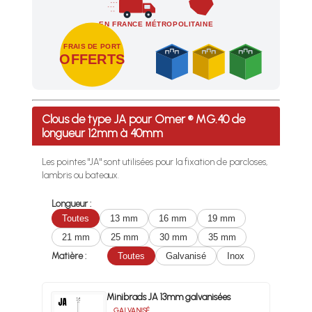
EN FRANCE MÉTROPOLITAINE
FRAIS DE PORT
OFFERTS
Profitez des Frais de port offerts en France métropolitaine 
Clous de type JA pour Omer ® MG.40 de
longueur 12mm à 40mm
Les pointes "JA" sont utilisées pour la fixation de parcloses,
lambris ou bateaux.
Longueur :
Toutes
13 mm
16 mm
19 mm
21 mm
25 mm
30 mm
35 mm
Matière :
Toutes
Galvanisé
Inox
Minibrads JA 13mm galvanisées
GALVANISÉ