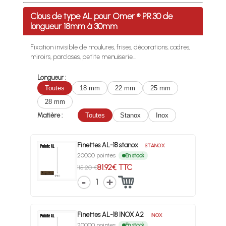
Profitez des Frais de port offerts en France métropolitaine 
Clous de type AL pour Omer ® PR.30 de
longueur 18mm à 30mm
Fixation invisible de moulures, frises, décorations, cadres,
miroirs, parcloses, petite menuiserie...
Longueur :
Toutes
18 mm
22 mm
25 mm
28 mm
Matière :
Toutes
Stanox
Inox
Finettes AL-18 stanox
STANOX
20000 pointes
En stock
81.92€ TTC
115.20 €
1
Finettes AL-18 INOX A2
INOX
20000 pointes
En stock