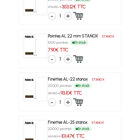
353.12€ TTC
496.80 €
1
Pointes AL 22 mm STANOX
STANOX
1000 pointes
En stock
7.90€ TTC
1
Finettes AL-22 stanox
STANOX
20000 pointes
En stock
93.10€ TTC
130.80 €
1
Finettes AL-25 stanox
STANOX
20000 pointes
En stock
101.47€ TTC
142.80 €