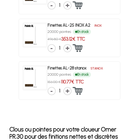
1
Finettes AL-25 INOX A2
INOX
20000 pointes
En stock
353.12€ TTC
496.80 €
1
Finettes AL-28 stanox
STANOX
20000 pointes
En stock
110.77€ TTC
156.00 €
1
Clous ou pointes pour votre cloueur Omer
PR.30 pour des finitions nettes et discrètes